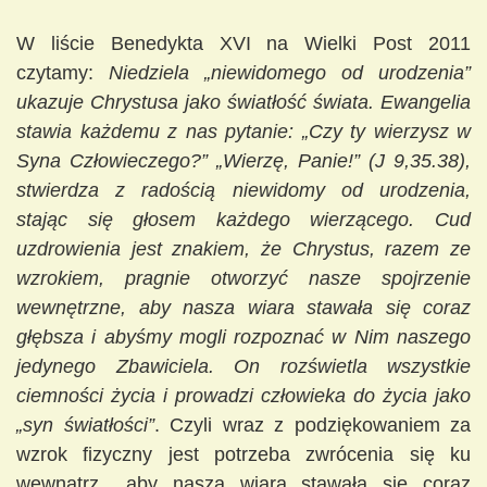
W liście Benedykta XVI na Wielki Post 2011
czytamy:
Niedziela „niewidomego od urodzenia”
ukazuje Chrystusa jako światłość świata. Ewangelia
stawia każdemu z nas pytanie: „Czy ty wierzysz w
Syna Człowieczego?” „Wierzę, Panie!” (J 9,35.38),
stwierdza z radością niewidomy od urodzenia,
stając się głosem każdego wierzącego. Cud
uzdrowienia jest znakiem, że Chrystus, razem ze
wzrokiem, pragnie otworzyć nasze spojrzenie
wewnętrzne, aby nasza wiara stawała się coraz
głębsza i abyśmy mogli rozpoznać w Nim naszego
jedynego Zbawiciela. On rozświetla wszystkie
ciemności życia i prowadzi człowieka do życia jako
„syn światłości”
. Czyli wraz z podziękowaniem za
wzrok fizyczny jest potrzeba zwrócenia się ku
wewnątrz, „aby nasza wiara stawała się coraz