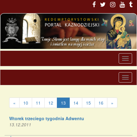
«
10
11
12
13
14
15
16
»
Wtorek trzeciego tygodnia Adwentu
13.12.2011