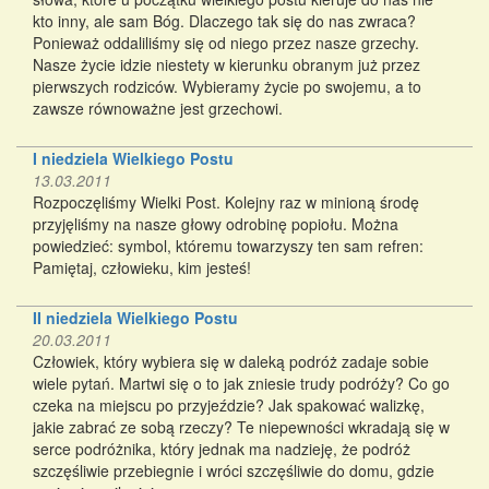
kto inny, ale sam Bóg. Dlaczego tak się do nas zwraca?
Ponieważ oddaliliśmy się od niego przez nasze grzechy.
Nasze życie idzie niestety w kierunku obranym już przez
pierwszych rodziców. Wybieramy życie po swojemu, a to
zawsze równoważne jest grzechowi.
I niedziela Wielkiego Postu
13.03.2011
Rozpoczęliśmy Wielki Post. Kolejny raz w minioną środę
przyjęliśmy na nasze głowy odrobinę popiołu. Można
powiedzieć: symbol, któremu towarzyszy ten sam refren:
Pamiętaj, człowieku, kim jesteś!
II niedziela Wielkiego Postu
20.03.2011
Człowiek, który wybiera się w daleką podróż zadaje sobie
wiele pytań. Martwi się o to jak zniesie trudy podróży? Co go
czeka na miejscu po przyjeździe? Jak spakować walizkę,
jakie zabrać ze sobą rzeczy? Te niepewności wkradają się w
serce podróżnika, który jednak ma nadzieję, że podróż
szczęśliwie przebiegnie i wróci szczęśliwie do domu, gdzie