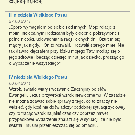
czuje się najlepiej.
III niedziela Wielkiego Postu
27.03.2011
„Sporo wymagałem od siebie i od innych. Moje relacje z
moimi nieidealnymi rodzicami były okropnie pokrzywione i
pełne nicości, udowadniania racji i cichych dni. Czułem się
mądry jak nigdy. I On to rozwalił. I rozwalił starego mnie. Nie
tak dawno klęczałem przy łóżku mojego Taty modląc się o
jego zdrowie i becząc dziesięć minut jak dziecko, prosząc go
o wybaczenie wszystkiego".
IV niedziela Wielkiego Postu
03.04.2011
Wzrok, światło wiary i wezwanie Zacznijmy od słów
Ewangelii. Jezus przywrócił wzrok niewidomemu. W zasadzie
nie można zdawać sobie sprawy z tego, co to znaczy nie
widzieć, gdy ktoś nie doświadczył podobnej sytuacji życiowej,
czy to tracąc wzrok na jakiś czas czy poprzez nawet
przypadkowe wydarzenie znalazł się w sytuacji, że nie było
światła i musiał przemieszczać się po omacku.