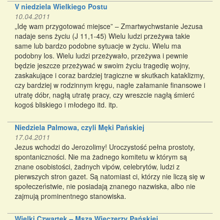
V niedziela Wielkiego Postu
10.04.2011
„Idę wam przygotować miejsce” – Zmartwychwstanie Jezusa
nadaje sens życiu (J 11,1-45) Wielu ludzi przeżywa takie
same lub bardzo podobne sytuacje w życiu. Wielu ma
podobny los. Wielu ludzi przeżywało, przeżywa i pewnie
będzie jeszcze przeżywać w swoim życiu tragedię wojny,
zaskakujące i coraz bardziej tragiczne w skutkach kataklizmy,
czy bardziej w rodzinnym kręgu, nagłe załamanie finansowe i
utratę dóbr, nagłą utratę pracy, czy wreszcie nagłą śmierć
kogoś bliskiego i młodego itd. itp.
Niedziela Palmowa, czyli Męki Pańskiej
17.04.2011
Jezus wchodzi do Jerozolimy! Uroczystość pełna prostoty,
spontaniczności. Nie ma żadnego komitetu w którym są
znane osobistości, żadnych vipów, celebrytów, ludzi z
pierwszych stron gazet. Są natomiast ci, którzy nie liczą się w
społeczeństwie, nie posiadają znanego nazwiska, albo nie
zajmują prominentnego stanowiska.
Wielki Czwartek – Msza Wieczerzy Pańskiej