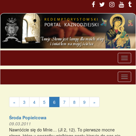
«
3
4
5
6
7
8
9
»
Środa Popielcowa
09.03.2011
Nawróćcie się do Mnie… (Jl 2, 12). To pierwsze mocne
słowa, które u początku wielkiego postu kieruje do nas nie