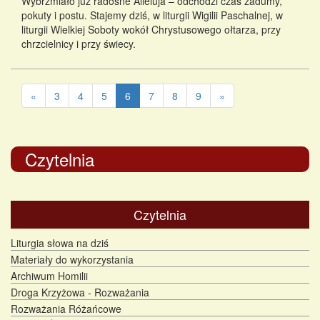
Wybrzmiało już radosne Alleluja – odchodzi czas zadumy,
pokuty i postu. Stajemy dziś, w liturgii Wigilii Paschalnej, w
liturgii Wielkiej Soboty wokół Chrystusowego ołtarza, przy
chrzcielnicy i przy świecy.
«
3
4
5
6
7
8
9
»
Czytelnia
Czytelnia
Liturgia słowa na dziś
Materiały do wykorzystania
Archiwum Homilii
Droga Krzyżowa - Rozważania
Rozważania Różańcowe