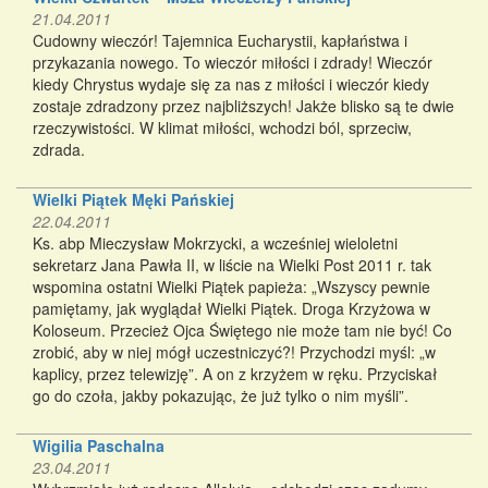
21.04.2011
Cudowny wieczór! Tajemnica Eucharystii, kapłaństwa i
przykazania nowego. To wieczór miłości i zdrady! Wieczór
kiedy Chrystus wydaje się za nas z miłości i wieczór kiedy
zostaje zdradzony przez najbliższych! Jakże blisko są te dwie
rzeczywistości. W klimat miłości, wchodzi ból, sprzeciw,
zdrada.
Wielki Piątek Męki Pańskiej
22.04.2011
Ks. abp Mieczysław Mokrzycki, a wcześniej wieloletni
sekretarz Jana Pawła II, w liście na Wielki Post 2011 r. tak
wspomina ostatni Wielki Piątek papieża: „Wszyscy pewnie
pamiętamy, jak wyglądał Wielki Piątek. Droga Krzyżowa w
Koloseum. Przecież Ojca Świętego nie może tam nie być! Co
zrobić, aby w niej mógł uczestniczyć?! Przychodzi myśl: „w
kaplicy, przez telewizję”. A on z krzyżem w ręku. Przyciskał
go do czoła, jakby pokazując, że już tylko o nim myśli”.
Wigilia Paschalna
23.04.2011