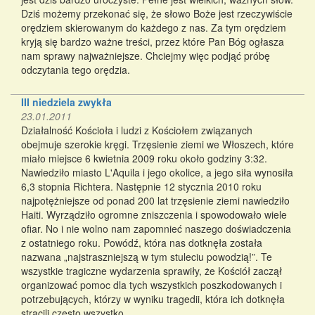
Dziś możemy przekonać się, że słowo Boże jest rzeczywiście
orędziem skierowanym do każdego z nas. Za tym orędziem
kryją się bardzo ważne treści, przez które Pan Bóg ogłasza
nam sprawy najważniejsze. Chciejmy więc podjąć próbę
odczytania tego orędzia.
III niedziela zwykła
23.01.2011
Działalność Kościoła i ludzi z Kościołem związanych
obejmuje szerokie kręgi. Trzęsienie ziemi we Włoszech, które
miało miejsce 6 kwietnia 2009 roku około godziny 3:32.
Nawiedziło miasto L'Aquila i jego okolice, a jego siła wynosiła
6,3 stopnia Richtera. Następnie 12 stycznia 2010 roku
najpotężniejsze od ponad 200 lat trzęsienie ziemi nawiedziło
Haiti. Wyrządziło ogromne zniszczenia i spowodowało wiele
ofiar. No i nie wolno nam zapomnieć naszego doświadczenia
z ostatniego roku. Powódź, która nas dotknęła została
nazwana „najstraszniejszą w tym stuleciu powodzią!”. Te
wszystkie tragiczne wydarzenia sprawiły, że Kościół zaczął
organizować pomoc dla tych wszystkich poszkodowanych i
potrzebujących, którzy w wyniku tragedii, która ich dotknęła
stracili często wszystko.