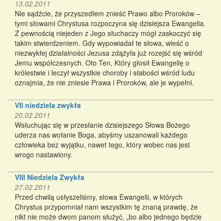
13.02.2011
Nie sądźcie, że przyszedłem znieść Prawo albo Proroków –
tymi słowami Chrystusa rozpoczyna się dzisiejsza Ewangelia.
Z pewnością niejeden z Jego słuchaczy mógł zaskoczyć się
takim stwierdzeniem. Gdy wypowiadał te słowa, wieść o
niezwykłej działalności Jezusa zdążyła już rozejść się wśród
Jemu współczesnych. Oto Ten, Który głosił Ewangelię o
królestwie i leczył wszystkie choroby i słabości wśród ludu
oznajmia, że nie zniesie Prawa i Proroków, ale je wypełni.
VII niedziela zwykła
20.02.2011
Wsłuchując się w przesłanie dzisiejszego Słowa Bożego
uderza nas wołanie Boga, abyśmy uszanowali każdego
człowieka bez wyjątku, nawet tego, który wobec nas jest
wrogo nastawiony.
VIII Niedziela Zwykła
27.02.2011
Przed chwilą usłyszeliśmy, słowa Ewangelii, w których
Chrystus przypomniał nam wszystkim tę znaną prawdę, że
nikt nie może dwom panom służyć, „bo albo jednego będzie