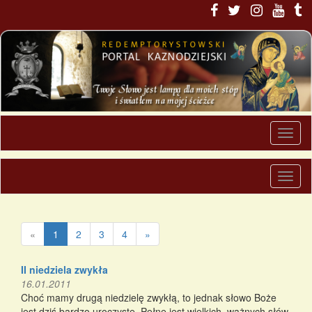
«
1
2
3
4
»
II niedziela zwykła
16.01.2011
Choć mamy drugą niedzielę zwykłą, to jednak słowo Boże
jest dziś bardzo uroczyste. Pełne jest wielkich, ważnych słów.