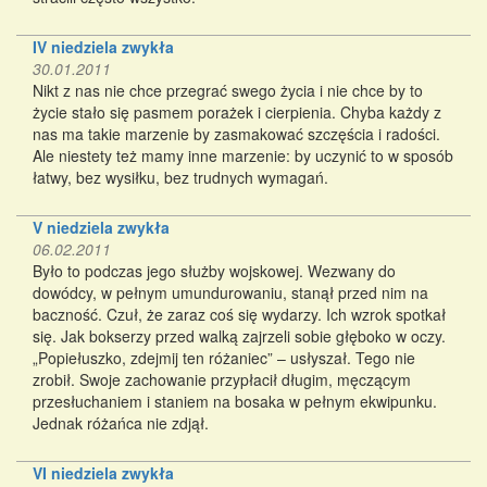
IV niedziela zwykła
30.01.2011
Nikt z nas nie chce przegrać swego życia i nie chce by to
życie stało się pasmem porażek i cierpienia. Chyba każdy z
nas ma takie marzenie by zasmakować szczęścia i radości.
Ale niestety też mamy inne marzenie: by uczynić to w sposób
łatwy, bez wysiłku, bez trudnych wymagań.
V niedziela zwykła
06.02.2011
Było to podczas jego służby wojskowej. Wezwany do
dowódcy, w pełnym umundurowaniu, stanął przed nim na
baczność. Czuł, że zaraz coś się wydarzy. Ich wzrok spotkał
się. Jak bokserzy przed walką zajrzeli sobie głęboko w oczy.
„Popiełuszko, zdejmij ten różaniec” – usłyszał. Tego nie
zrobił. Swoje zachowanie przypłacił długim, męczącym
przesłuchaniem i staniem na bosaka w pełnym ekwipunku.
Jednak różańca nie zdjął.
VI niedziela zwykła