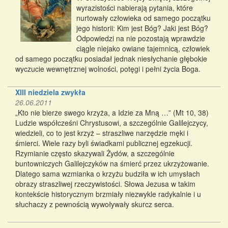
wyrazistości nabierają pytania, które
nurtowały człowieka od samego początku
jego historii: Kim jest Bóg? Jaki jest Bóg?
Odpowiedzi na nie pozostają wprawdzie
ciągle niejako owiane tajemnicą, człowiek
od samego początku posiadał jednak niesłychanie głębokie
wyczucie wewnętrznej wolności, potęgi i pełni życia Boga.
XIII niedziela zwykła
26.06.2011
„Kto nie bierze swego krzyża, a Idzie za Mną …” (Mt 10, 38)
Ludzie współcześni Chrystusowi, a szczególnie Galilejczycy,
wiedzieli, co to jest krzyż – straszliwe narzędzie męki i
śmierci. Wiele razy byli świadkami publicznej egzekucji.
Rzymianie często skazywali Żydów, a szczególnie
buntowniczych Galilejczyków na śmierć przez ukrzyżowanie.
Dlatego sama wzmianka o krzyżu budziła w ich umysłach
obrazy straszliwej rzeczywistości. Słowa Jezusa w takim
kontekście historycznym brzmiały niezwykle radykalnie i u
słuchaczy z pewnością wywoływały skurcz serca.