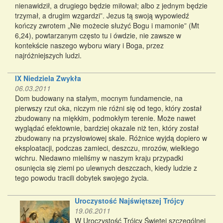
nienawidził, a drugiego będzie miłował; albo z jednym będzie
trzymał, a drugim wzgardzi”. Jezus tą swoją wypowiedź
kończy zwrotem „Nie możecie służyć Bogu i mamonie” (Mt
6,24), powtarzanym często tu i ówdzie, nie zawsze w
kontekście naszego wyboru wiary i Boga, przez
najróżniejszych ludzi.
IX Niedziela Zwykła
06.03.2011
Dom budowany na stałym, mocnym fundamencie, na
pierwszy rzut oka, niczym nie różni się od tego, który został
zbudowany na miękkim, podmokłym terenie. Może nawet
wyglądać efektownie, bardziej okazale niż ten, który został
zbudowany na przysłowiowej skale. Różnice wyjdą dopiero w
eksploatacji, podczas zamieci, deszczu, mrozów, wielkiego
wichru. Niedawno mieliśmy w naszym kraju przypadki
osunięcia się ziemi po ulewnych deszczach, kiedy ludzie z
tego powodu tracili dobytek swojego życia.
Uroczystość Najświętszej Trójcy
19.06.2011
W Uroczystość Trójcy Świętej szczególnej