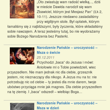
„Oto zwiastuję wam radość wielką..., dziś
w mieście Dawida narodził się wam
Zbawiciel, którym jest Mesjasz Pan” (Łk 2,
10-11). Jeszcze niedawno zasiadaliśmy
przy wigilĳnym stole. Był opłatek, którym
łamaliśmy się z najbliższymi, były życzenia, które składaliśmy
sobie nawzajem. A teraz jesteśmy tutaj, bo nie wyobrażamy
sobie Bożego Narodzenia bez Pasterki.
Narodzenie Pańskie – uroczystość –
Msza o świcie
25.12.2011
Przychodzi „baca” do Jezusa i mówi:
Aniołowie mi o Tobie powiedzieli, wiec
przyszedłem. Nie mam jednak nic dla ciebie, grzesznik
jestem, nic nieznaczący dla nikogo. A Jezus mu na to: nie
potrzebuję nic od ciebie – ty jesteś dla mnie darem, twoje
ubóstwo przyciąga mnie jak magnes. Dla ciebie przyszedłem
na tę ziemię. I „baca” odszedł – wielbiąc Boga…
Narodzenie Pańskie – uroczystość –
Msza w dzień