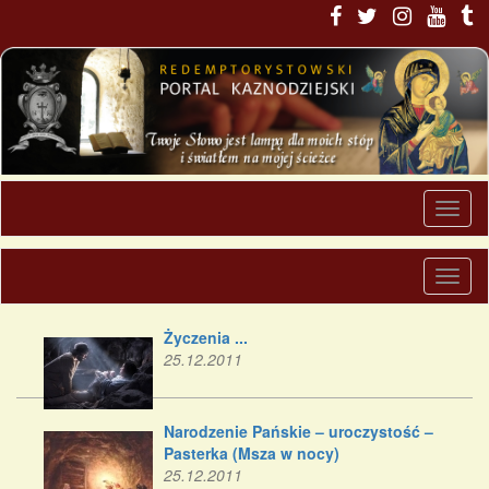
Życzenia ...
25.12.2011
Narodzenie Pańskie – uroczystość –
Pasterka (Msza w nocy)
25.12.2011