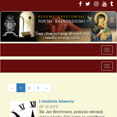
«
1
2
3
»
I niedziela Adwentu
02.12.2012
Św. Jan Berchmans, podczas rekreacji
grał w szachy. Gdy jeden ze współbraci