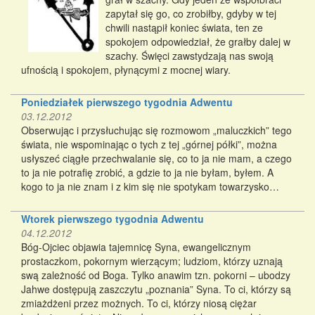
zapytał się go, co zrobiłby, gdyby w tej
chwili nastąpił koniec świata, ten ze
spokojem odpowiedział, że grałby dalej w
szachy. Święci zawstydzają nas swoją
ufnością i spokojem, płynącymi z mocnej wiary.
Poniedziałek pierwszego tygodnia Adwentu
03.12.2012
Obserwując i przysłuchując się rozmowom „maluczkich” tego
świata, nie wspominając o tych z tej „górnej półki”, można
usłyszeć ciągłe przechwalanie się, co to ja nie mam, a czego
to ja nie potrafię zrobić, a gdzie to ja nie byłam, byłem. A
kogo to ja nie znam i z kim się nie spotykam towarzysko…
Wtorek pierwszego tygodnia Adwentu
04.12.2012
Bóg-Ojciec objawia tajemnicę Syna, ewangelicznym
prostaczkom, pokornym wierzącym; ludziom, którzy uznają
swą zależność od Boga. Tylko anawim tzn. pokorni – ubodzy
Jahwe dostępują zaszczytu „poznania” Syna. To ci, którzy są
zmiażdżeni przez możnych. To ci, którzy niosą ciężar