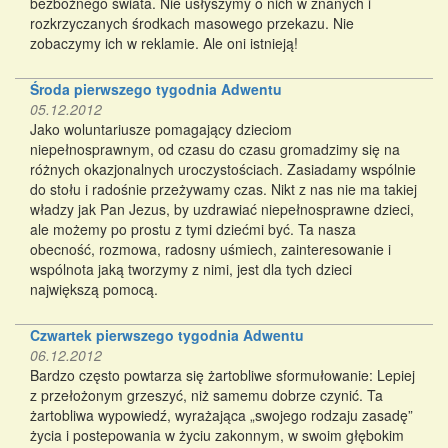
bezbożnego świata. Nie usłyszymy o nich w znanych i
rozkrzyczanych środkach masowego przekazu. Nie
zobaczymy ich w reklamie. Ale oni istnieją!
Środa pierwszego tygodnia Adwentu
05.12.2012
Jako woluntariusze pomagający dzieciom
niepełnosprawnym, od czasu do czasu gromadzimy się na
różnych okazjonalnych uroczystościach. Zasiadamy wspólnie
do stołu i radośnie przeżywamy czas. Nikt z nas nie ma takiej
władzy jak Pan Jezus, by uzdrawiać niepełnosprawne dzieci,
ale możemy po prostu z tymi dziećmi być. Ta nasza
obecność, rozmowa, radosny uśmiech, zainteresowanie i
wspólnota jaką tworzymy z nimi, jest dla tych dzieci
największą pomocą.
Czwartek pierwszego tygodnia Adwentu
06.12.2012
Bardzo często powtarza się żartobliwe sformułowanie: Lepiej
z przełożonym grzeszyć, niż samemu dobrze czynić. Ta
żartobliwa wypowiedź, wyrażająca „swojego rodzaju zasadę”
życia i postepowania w życiu zakonnym, w swoim głębokim