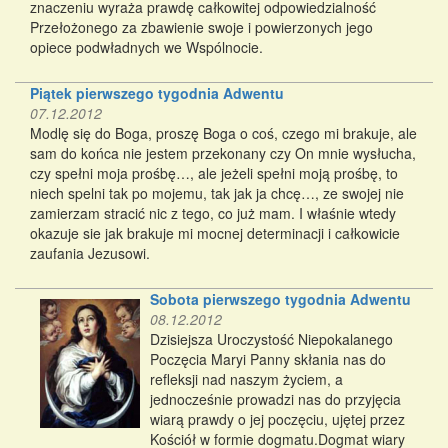
znaczeniu wyraża prawdę całkowitej odpowiedzialność
Przełożonego za zbawienie swoje i powierzonych jego
opiece podwładnych we Wspólnocie.
Piątek pierwszego tygodnia Adwentu
07.12.2012
Modlę się do Boga, proszę Boga o coś, czego mi brakuje, ale
sam do końca nie jestem przekonany czy On mnie wysłucha,
czy spełni moja prośbę…, ale jeżeli spełni moją prośbę, to
niech spelni tak po mojemu, tak jak ja chcę…, ze swojej nie
zamierzam stracić nic z tego, co już mam. I właśnie wtedy
okazuje sie jak brakuje mi mocnej determinacji i całkowicie
zaufania Jezusowi.
Sobota pierwszego tygodnia Adwentu
08.12.2012
Dzisiejsza Uroczystość Niepokalanego
Poczęcia Maryi Panny skłania nas do
refleksji nad naszym życiem, a
jednocześnie prowadzi nas do przyjęcia
wiarą prawdy o jej poczęciu, ujętej przez
Kościół w formie dogmatu.Dogmat wiary