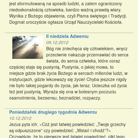
jest sformułowaną na sposób ludzki, a zatem ograniczony
niedoskonałością człowieka, bardzo ważną prawdą wiary.
Wynika z Bożego objawienia, czyli Pisma świętego i Tradycji.
Dogmat uroczyście ogłasza Urząd Nauczycielski Kościoła.
II niedziela Adwentu
09.12.2012
Bóg nie zniechęca się człowiekiem, wręcz
przeciwnie nakazuje przemawiać do serca
świata, do serca człwieka, które coraz
częściej staje się pustynią. Pustynia, o jakiej mowa, to
miejsce gdzie brak życia Bożego w sercach milionów ludzi, w
instytucjach, gdzie lekceważy się życie! Chyba jeszcze nigdy
nie było takiej pogardy do życia, jak teraz. Ucieczka od życia
też jest pustynią. Wyraża się ona w bolesnym poczuciu
osamotnienia, bezsensu, beznadziei, rozpaczy.
Poniedziałek drugiego tygodnia Adwentu
10.12.2012
Jezus pyta ich: «Cóż jest łatwiej powiedzieć: „Twoje grzechy
są odpuszczone” czy powiedzieć: „Wstań i chodź”?»
Oczywiście, że to pierwsze jest łatwiej powiedzieć, nikt tego