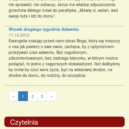
nie sprawdzi, nie zobaczy. Jezus ma władzę odpuszczania
grzechów dlatego mówi do paralityka: „Mówię ci, wstań, weź
swoje łoże i idź do domu”.
Wtorek drugiego tygodnia Adwentu
11.12.2012
Ewangelia malując przed nami obraz Boga, który się troszczy
o nas jak pasterz o swe owce, zachęca, by z optymizmem
przeżywać czas adwentu. Być zagubionym,
zdezorientowanym, bez żadnego kierunku, w którym można
podążać, to jedno z najgorszych doświadczeń. Ileż dalibyśmy
by znów by czuć sens życia, być na właściwej drodze, na
drodze do domu, do rodziny, do szczęścia.
«
1
2
3
»
Czytelnia