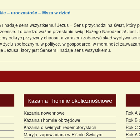
kie – uroczystość – Msza w dzień
 i nadaje sens wszystkiemu! Jezus – Sens przychodzi na świat, który
bezsensie. To bardzo ważne przesłanie świąt Bożego Narodzenia! Jeśli 
emy odkryć przyczyny chaosu, a zarazem zobaczyć skąd wypływa sens 
i w życiu społecznym, w polityce, w gospodarce, w moralności zauważamy
je Jezusa, który jest Sensem i nadaje sens wszystkiemu.
Kazania i homilie okolicznościowe
Kazania nowennowe
Rok A 
Kazania i homilie obrzędowe
Rok B 
Kazania o świętych redemptorystach
Rok C 
Maryja, zapowiadana w Piśmie Świętym
Rok A 