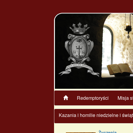
Redemptoryści
Misja s
Kazania i homilie niedzielne i świ
Życzenia...