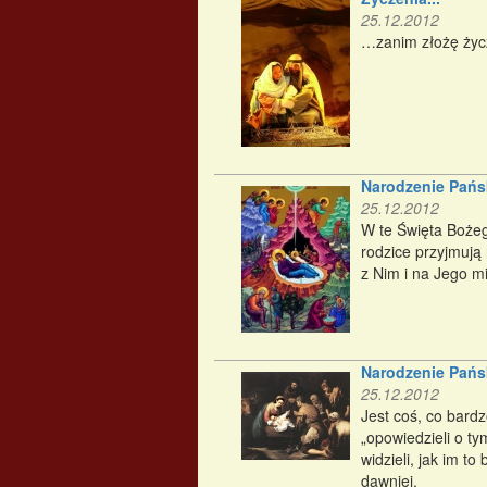
25.12.2012
…zanim złożę życze
Narodzenie Pańsk
25.12.2012
W te Święta Bożeg
rodzice przyjmują
z Nim i na Jego m
Narodzenie Pańsk
25.12.2012
Jest coś, co bardz
„opowiedzieli o ty
widzieli, jak im t
dawniej.