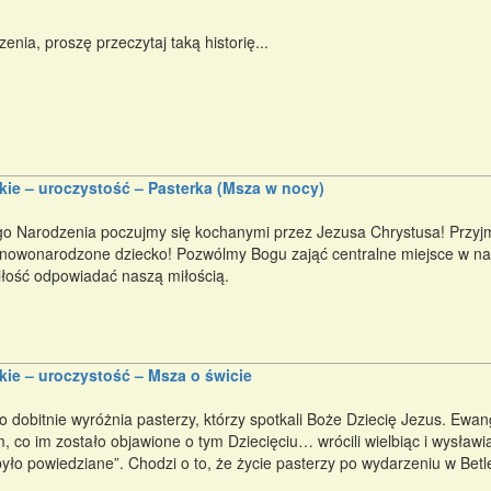
nia, proszę przeczytaj taką historię...
ie – uroczystość – Pasterka (Msza w nocy)
o Narodzenia poczujmy się kochanymi przez Jezusa Chrystusa! Przyjmi
 nowonarodzone dziecko! Pozwólmy Bogu zająć centralne miejsce w na
iłość odpowiadać naszą miłością.
ie – uroczystość – Msza o świcie
o dobitnie wyróżnia pasterzy, którzy spotkali Boże Dziecię Jezus. Ewa
m, co im zostało objawione o tym Dziecięciu… wrócili wielbiąc i wysławia
o było powiedziane”. Chodzi o to, że życie pasterzy po wydarzeniu w Betl