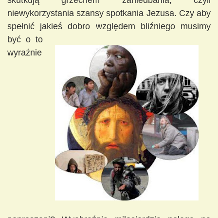
skutkują grzechem zaniedbania, czyli
niewykorzystania szansy spotkania Jezusa. Czy aby
spełnić jakieś dobro
względem bliźniego musimy
być o to
wyraźnie