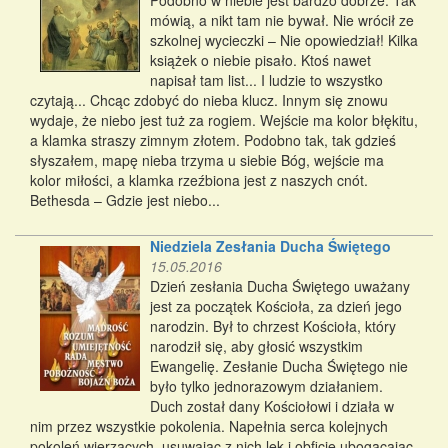
Podobno w niebie jest bardzo dobrze. Tak
mówią, a nikt tam nie bywał. Nie wrócił ze
szkolnej wycieczki – Nie opowiedział! Kilka
książek o niebie pisało. Ktoś nawet
napisał tam list... I ludzie to wszystko
czytają... Chcąc zdobyć do nieba klucz. Innym się znowu
wydaje, że niebo jest tuż za rogiem. Wejście ma kolor błękitu,
a klamka straszy zimnym złotem. Podobno tak, tak gdzieś
słyszałem, mapę nieba trzyma u siebie Bóg, wejście ma
kolor miłości, a klamka rzeźbiona jest z naszych cnót.
Bethesda – Gdzie jest niebo...
Niedziela Zesłania Ducha Świętego
15.05.2016
Dzień zesłania Ducha Świętego uważany
jest za początek Kościoła, za dzień jego
narodzin. Był to chrzest Kościoła, który
narodził się, aby głosić wszystkim
Ewangelię. Zesłanie Ducha Świętego nie
było tylko jednorazowym działaniem.
Duch został dany Kościołowi i działa w
nim przez wszystkie pokolenia. Napełnia serca kolejnych
pokoleń wierzących, usuwając z nich lęk i obficie ubogacając