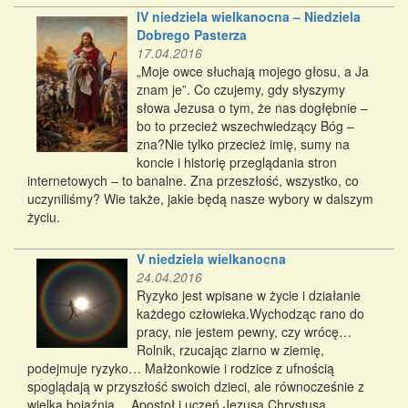
IV niedziela wielkanocna – Niedziela
Dobrego Pasterza
17.04.2016
„Moje owce słuchają mojego głosu, a Ja
znam je”. Co czujemy, gdy słyszymy
słowa Jezusa o tym, że nas dogłębnie –
bo to przecież wszechwiedzący Bóg –
zna?Nie tylko przecież imię, sumy na
koncie i historię przeglądania stron
internetowych – to banalne. Zna przeszłość, wszystko, co
uczyniliśmy? Wie także, jakie będą nasze wybory w dalszym
życiu.
V niedziela wielkanocna
24.04.2016
Ryzyko jest wpisane w życie i działanie
każdego człowieka.Wychodząc rano do
pracy, nie jestem pewny, czy wrócę…
Rolnik, rzucając ziarno w ziemię,
podejmuje ryzyko… Małżonkowie i rodzice z ufnością
spoglądają w przyszłość swoich dzieci, ale równocześnie z
wielką bojaźnią… Apostoł i uczeń Jezusa Chrystusa