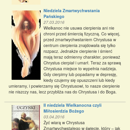
Niedziela Zmartwychwstania
Pańskiego
27.03.2016
Wielkanoc nie usuwa cierpienia ani nie
chroni przed śmiercią fizyczną. Co więcej,
przed zmartwychwstaniem Chrystusa w
centrum cierpienia znajdowała się tylko
rozpacz. Jednakże cierpienie i śmierć
mają teraz odmienny charakter, ponieważ
Chrystus cierpiał i umarł. Teraz za sprawą
Chrystusa miejsce to wypełnia nadzieja.
Gdy cierpimy lub popadamy w depresję,
kiedy czujemy się opuszczeni lub kiedy
umieramy, i powierzamy się Chrystusowi, to nasze cierpienie
nie niszczy nas, lecz przybliża nas do Chrystusa i do Boga.
II niedziela Wielkanocna czyli
Miłosierdzia Bożego
03.04.2016
Żyć wiarą w Chrystusa
Zmartwychwstałego w świecie, który – jak