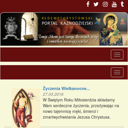
Życzenia Wielkanocne...
27.03.2016
W Świętym Roku Miłosierdzia składamy
Wam serdeczne życzenia, przeżywając na
nowo tajemnicę męki, śmierci i
zmartwychwstania Jezusa Chrystusa.