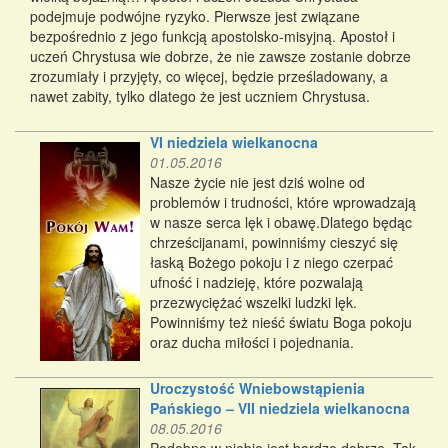
podejmuje podwójne ryzyko. Pierwsze jest związane
bezpośrednio z jego funkcją apostolsko-misyjną. Apostoł i
uczeń Chrystusa wie dobrze, że nie zawsze zostanie dobrze
zrozumiały i przyjęty, co więcej, będzie prześladowany, a
nawet zabity, tylko dlatego że jest uczniem Chrystusa.
VI niedziela wielkanocna
01.05.2016
Nasze życie nie jest dziś wolne od
problemów i trudności, które wprowadzają
w nasze serca lęk i obawę.Dlatego będąc
chrześcijanami, powinniśmy cieszyć się
łaską Bożego pokoju i z niego czerpać
ufność i nadzieję, które pozwalają
przezwyciężać wszelki ludzki lęk.
Powinniśmy też nieść światu Boga pokoju
oraz ducha miłości i pojednania.
Uroczystość Wniebowstąpienia
Pańskiego – VII niedziela wielkanocna
08.05.2016