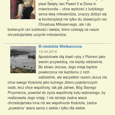
pisał Święty Jan Paweł II w Dives in
misericordia – chce wydrzeć z ludzkiego
serca ideę miłosierdzia, znaczy zbliżyć się
w kontemplacji nie tylko do zbawczych ran
Chrystusa Miłosiernego, ale i do
bolesnych ran ludzkości i świata, które czekają na nasze
chrześcijańskie uczynki miłosierdzia.
III niedziela Wielkanocna
10.04.2016
Apostołowie idą łowić ryby z Piotrem jako
swoim przywódcą, nie każdy oddzielnie.
Bo słowo Jezusa, Jego misja będzie
powierzona nie każdemu z nich
oddzielnie, ale wszystkim razem.Jezus nie
chce swego Kościoła jako luźnego zbioru pojedynczych
osób, lecz chce wspólnoty, tak jak Jahwe, Bóg Starego
Przymierza, powołał do życia wspólnotę ludu wybranego, by
realizowała Jego misję. I nie istnieje żadna wiara
chrześcijańska inna niż we wspólnocie Kościoła, żadna
„prywatna” wiara sama z siebie i tylko dla siebie.