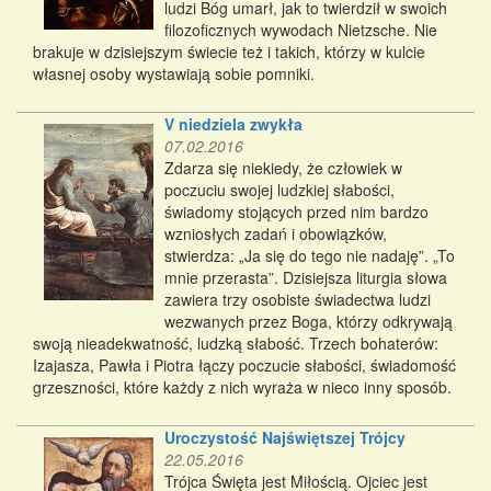
ludzi Bóg umarł, jak to twierdził w swoich
filozoficznych wywodach Nietzsche. Nie
brakuje w dzisiejszym świecie też i takich, którzy w kulcie
własnej osoby wystawiają sobie pomniki.
V niedziela zwykła
07.02.2016
Zdarza się niekiedy, że człowiek w
poczuciu swojej ludzkiej słabości,
świadomy stojących przed nim bardzo
wzniosłych zadań i obowiązków,
stwierdza: „Ja się do tego nie nadaję”. „To
mnie przerasta”. Dzisiejsza liturgia słowa
zawiera trzy osobiste świadectwa ludzi
wezwanych przez Boga, którzy odkrywają
swoją nieadekwatność, ludzką słabość. Trzech bohaterów:
Izajasza, Pawła i Piotra łączy poczucie słabości, świadomość
grzeszności, które każdy z nich wyraża w nieco inny sposób.
Uroczystość Najświętszej Trójcy
22.05.2016
Trójca Święta jest Miłością. Ojciec jest