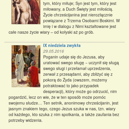
tym, który miłuje; Syn jest tym, który jest
miłowany, a Duch Święty jest miłością.
Życie chrześcijanina jest nierozłącznie
powiązane z Trzema Osobami Boskimi. W
imię i w dialogu z Nimi kształtowane jest
całe nasze życie wiary – od kołyski aż po grób.
IX niedziela zwykła
29.05.2016
Poganin udaje się do Jezusa, aby
uratować swego sługę − uczynił się sługą
swego sługi i przełamał uprzedzenia,
zerwał z przesądami, aby zbliżyć się z
pokorą do Żyda (owszem, możemy
potraktować to jako przypadek
desperacji), który może go odrzucić, nim
pogardzić, lecz on wie, że w ten sposób może pomóc
swojemu słudze… Ten setnik, anonimowy chrześcijanin, jest
jasnym znakiem tego, czego Jezus szuka w nas, tzn. wiary
od każdego, kto szuka z nim spotkania, a także zaufania bez
potrzeby widzenia.