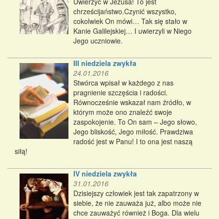
Uwierzyć w Jezusa! To jest
chrześcijaństwo.Czynić wszystko,
cokolwiek On mówi… Tak się stało w
Kanie Galilejskiej… I uwierzyli w Niego
Jego uczniowie.
III niedziela zwykła
24.01.2016
Stwórca wpisał w każdego z nas
pragnienie szczęścia i radości.
Równocześnie wskazał nam źródło, w
którym może ono znaleźć swoje
zaspokojenie. To On sam – Jego słowo,
Jego bliskość, Jego miłość. Prawdziwa
radość jest w Panu! I to ona jest naszą
siłą!
IV niedziela zwykła
31.01.2016
Dzisiejszy człowiek jest tak zapatrzony w
siebie, że nie zauważa już, albo może nie
chce zauważyć również i Boga. Dla wielu