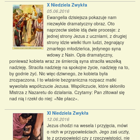
X Niedziela Zwykła
05.06.2016
Ewangelia dzisiejsza pokazuje nam
niezwykle dramatyczny obraz. Oto
naprzeciw siebie idą dwie procesje: z
jednej strony Jezus z uczniami, z drugiej
strony idzie wielki tłum ludzi, żegnający
zmarłego młodzieńca, jedynego syna
wdowy z Nain. Opis dramatyczny,
ponieważ kobieta wraz ze śmiercią syna straciła wszelką
nadzieję. Straciła nadzieję na spokojne życie, nadzieję na to,
by godnie żyć. Nic więc dziwnego, że kobieta była
zrozpaczona. I to właśnie bezgraniczna rozpacz matki
wywołała współczucie Jezusa. Współczucie, które skłoniło
Mistrza z Nazaretu do działania. Czytamy: Pan zlitował się
nad nią i rzekł do niej: «Nie płacz».
XI Niedziela Zwykła
12.06.2016
Jezus chodzi na wesela i przyjęcia, mówi
o nich w przypowieściach. Jego zaś uczty,
te z przypowieści czy z rzeczywistości, nie