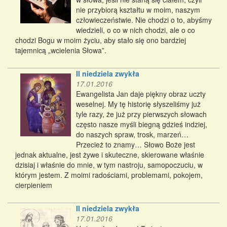
nie przybiorą kształtu w moim, naszym
człowieczeństwie. Nie chodzi o to, abyśmy
wiedzieli, o co w nich chodzi, ale o co
chodzi Bogu w moim życiu, aby stało się ono bardziej
tajemnicą „wcielenia Słowa”.
II niedziela zwykła
17.01.2016
Ewangelista Jan daje piękny obraz uczty
weselnej. My tę historię słyszeliśmy już
tyle razy, że już przy pierwszych słowach
często nasze myśli biegną gdzieś indziej,
do naszych spraw, trosk, marzeń…
Przecież to znamy… Słowo Boże jest
jednak aktualne, jest żywe i skuteczne, skierowane właśnie
dzisiaj i właśnie do mnie, w tym nastroju, samopoczuciu, w
którym jestem. Z moimi radościami, problemami, pokojem,
cierpieniem
II niedziela zwykła
17.01.2016