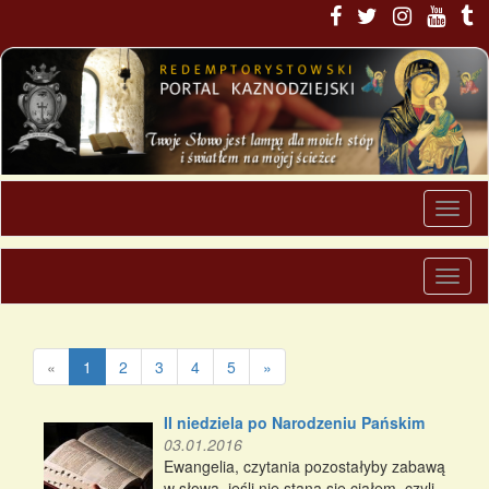
«
1
2
3
4
5
»
II niedziela po Narodzeniu Pańskim
03.01.2016
Ewangelia, czytania pozostałyby zabawą
w słowa, jeśli nie staną się ciałem, czyli