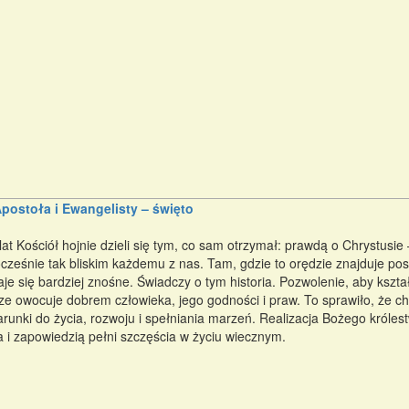
postoła i Ewangelisty – święto
at Kościół hojnie dzieli się tym, co sam otrzymał: prawdą o Chrystusie
ocześnie tak bliskim każdemu z nas. Tam, gdzie to orędzie znajduje pos
taje się bardziej znośne. Świadczy o tym historia. Pozwolenie, aby ks
ze owocuje dobrem człowieka, jego godności i praw. To sprawiło, że c
runki do życia, rozwoju i spełniania marzeń. Realizacja Bożego króles
 i zapowiedzią pełni szczęścia w życiu wiecznym.