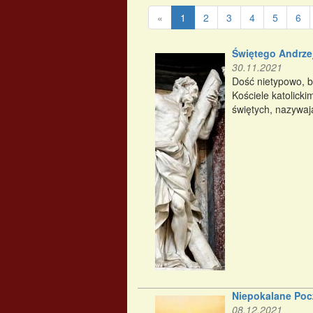
«
1
2
3
4
5
6
Świętego Andrzej
30.11.2021
Dość nietypowo, b
Kościele katolick
świętych, nazywają
Niepokalane Pocz
08.12.2021