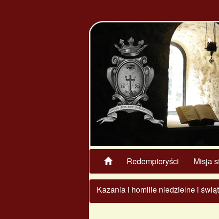
Redemptoryści
Misja s
Kazania i homilie niedzielne i świ