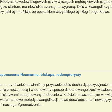
 Podczas zawodów biegowych czy w wyścigach motocyklowych często do
ię ze startem, ma niewielkie szansę na wygraną. Dziś w Ewangelii czyt
zy, jaki był możliwy, bo początkiem wszystkiego był Bóg i Jego Słowo.
Nepomucena Neumanna, biskupa, redemptorysty
nn, my również powinniśmy przyswoić sobie ducha dyspozycyjności mi
nia z nową mocą i w odnowiony sposób dzieła ewangelizacji w świeci
inicjatywami podejmowanymi obecnie w Kościele powszechnym w związ
warci na nowe metody ewangelizacji, nowe doświadczenia i nowe język
ła i naszego Zgromadzenia...