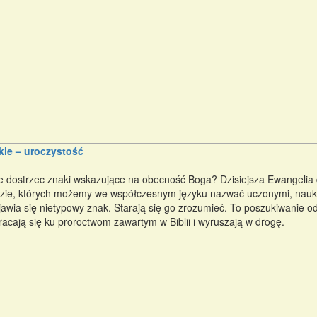
kie – uroczystość
e dostrzec znaki wskazujące na obecność Boga? Dzisiejsza Ewangeli
ludzie, których możemy we współczesnym języku nazwać uczonymi, nau
jawia się nietypowy znak. Starają się go zrozumieć. To poszukiwanie o
racają się ku proroctwom zawartym w Biblii i wyruszają w drogę.