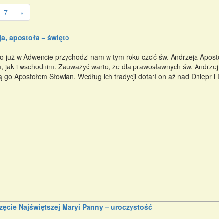
7
»
a, apostoła – święto
o już w Adwencie przychodzi nam w tym roku czcić św. Andrzeja Apost
im, jak i wschodnim. Zauważyć warto, że dla prawosławnych św. Andrzej
 go Apostołem Słowian. Według ich tradycji dotarł on aż nad Dniepr i D
ęcie Najświętszej Maryi Panny – uroczystość