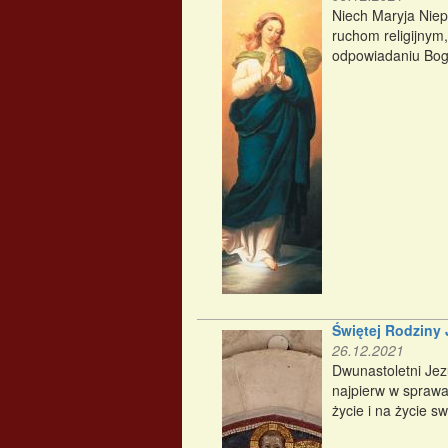
Niech Maryja Niep
ruchom religijnym,
odpowiadaniu Bog
Świętej Rodziny 
26.12.2021
Dwunastoletni Jez
najpierw w sprawa
życie i na życie 