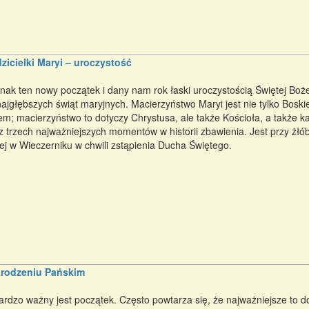
zicielki Maryi – uroczystość
k ten nowy początek i dany nam rok łaski uroczystością Świętej Bożej
najgłębszych świąt maryjnych. Macierzyństwo Maryi jest nie tylko Boskie
em; macierzyństwo to dotyczy Chrystusa, ale także Kościoła, a także ka
trzech najważniejszych momentów w historii zbawienia. Jest przy żłó
 Jej w Wieczerniku w chwili zstąpienia Ducha Świętego.
Narodzeniu Pańskim
rdzo ważny jest początek. Często powtarza się, że najważniejsze to d