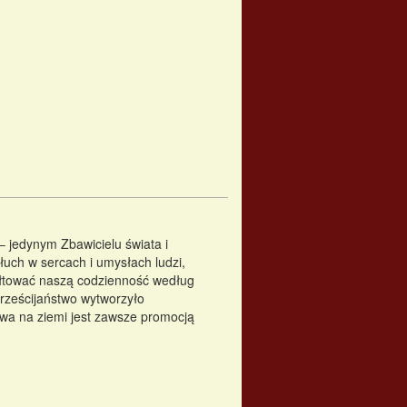
 – jedynym Zbawicielu świata i
łuch w sercach i umysłach ludzi,
ztałtować naszą codzienność według
hrześcijaństwo wytworzyło
twa na ziemi jest zawsze promocją