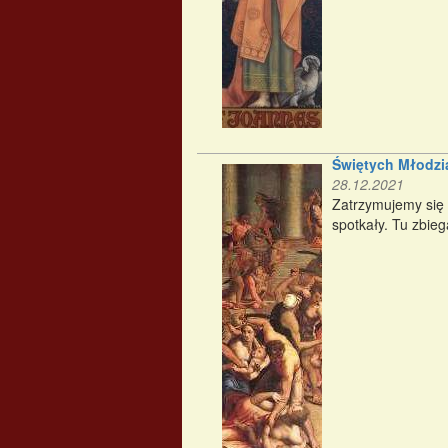
Świętych Młodzi
28.12.2021
Zatrzymujemy się d
spotkały. Tu zbiega