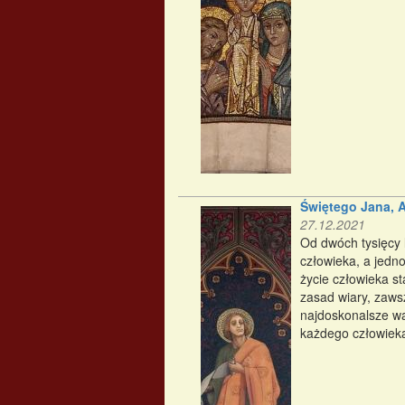
Świętego Jana, A
27.12.2021
Od dwóch tysięcy l
człowieka, a jedn
życie człowieka s
zasad wiary, zaws
najdoskonalsze wa
każdego człowieka