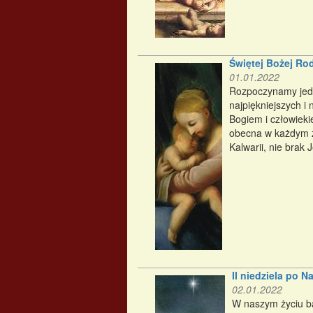
Świętej Bożej Rod
01.01.2022
Rozpoczynamy jedna
najpiękniejszych i 
Bogiem i człowieki
obecna w każdym z 
Kalwarii, nie brak
II niedziela po 
02.01.2022
W naszym życiu ba