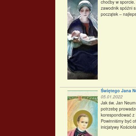
choćby w sporcie.
zawodnik spóźni s
początek – najleps
Świętego Jana 
05.01.2022
Jak św. Jan Neuma
potrzebę prowadze
korespondować z 
Powinniśmy być ot
inicjatywy Kościo