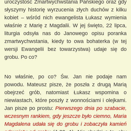
uroczystość Zmartwychwstania Pańskiego oraz gdy
słyszymy historię wyrzucenia złych duchów z kilku
kobiet – wśród nich ewangelista Łukasz wymienia
właśnie z Marię z Magdalii. W jej święto, 22 lipca,
liturgia odsyła nas do Janowego opisu poranka
zmartwychwstania, kiedy to owa bohaterka (w tej
wersji Ewangelii bez towarzystwa) udaje się do
grobu. Po co?
No właśnie, po co? Św. Jan nie podaje nam
powodu. Mateusz pisze, że poszła z drugą Marią
obejrzeć grób, natomiast Łukasz wspomina o
niewiastach, które poszły z wonnościami i olejkami.
Jan pisze po prostu:
Pierwszego dnia po szabacie,
wczesnym rankiem, gdy jeszcze było ciemno, Maria
Magdalena udała się do grobu i zobaczyła kamień