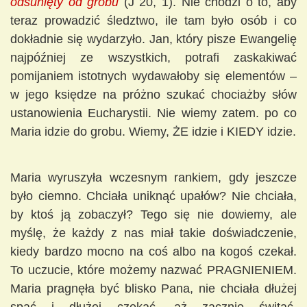
odsunięty od grobu
(J 20, 1). Nie chodzi o to, aby
teraz prowadzić śledztwo, ile tam było osób i co
dokładnie się wydarzyło. Jan, który pisze Ewangelię
najpóźniej ze wszystkich, potrafi zaskakiwać
pomijaniem istotnych wydawałoby się elementów –
w jego księdze na próżno szukać chociażby słów
ustanowienia Eucharystii. Nie wiemy zatem. po co
Maria idzie do grobu. Wiemy, ŻE idzie i KIEDY idzie.
Maria wyruszyła wczesnym rankiem, gdy jeszcze
było ciemno. Chciała uniknąć upałów? Nie chciała,
by ktoś ją zobaczył? Tego się nie dowiemy, ale
myślę, że każdy z nas miał takie doświadczenie,
kiedy bardzo mocno na coś albo na kogoś czekał.
To uczucie, które możemy nazwać PRAGNIENIEM.
Maria pragnęła być blisko Pana, nie chciała dłużej