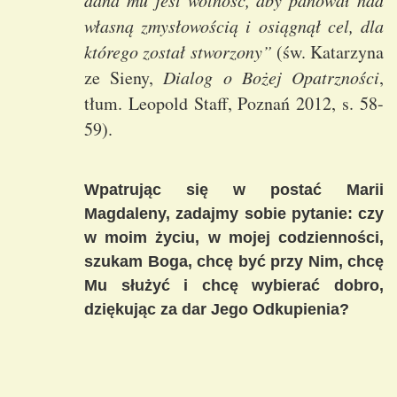
dana mu jest wolność, aby panował nad
własną zmysłowością i osiągnął cel, dla
którego został stworzony”
(św. Katarzyna
ze Sieny,
Dialog o Bożej Opatrzności
,
tłum. Leopold Staff, Poznań 2012, s. 58-
59).
Wpatrując się w postać Marii
Magdaleny, zadajmy sobie pytanie: czy
w moim życiu, w mojej codzienności,
szukam Boga, chcę być przy Nim, chcę
Mu służyć i chcę wybierać dobro,
dziękując za dar Jego Odkupienia?