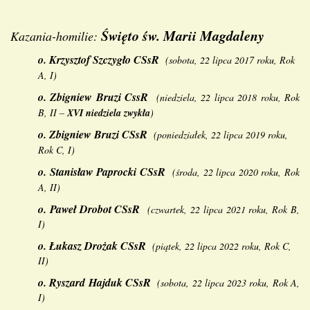
Święto św. Marii Magdaleny
Kazania-homilie:
o.
Krzysztof Szczygło CSsR
(
sobota, 22 lipca 2017 roku, Rok
A, I
)
o.
Zbigniew Bruzi CssR
(niedziela, 22 lipca 2018 roku, Rok
B, II
–
XVI niedziela zwykła
)
o.
Zbigniew Bruzi CSsR
(
poniedziałek, 22 lipca 2019 roku,
Rok C, I
)
o.
Stanisław Paprocki CSsR
(
środa, 22 lipca 2020 roku, Rok
A, II
)
o.
Paweł Drobot CSsR
(
czwartek, 22 lipca 2021 roku, Rok B,
I
)
o.
Łukasz Drożak CSsR
(
piątek, 22 lipca 2022 roku, Rok C,
II
)
o.
Ryszard Hajduk CSsR
(
sobota, 22 lipca 2023 roku, Rok A,
I
)