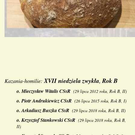
XVII niedziela zwykła
Rok B
,
Kazania-homilie:
o.
Mieczysław Witalis CSsR
(
29 lipca 2012 roku, Rok B, II
)
o.
Piotr Andrukiewicz CSsR
(
26 lipca 2015 roku, Rok B, I
)
o.
Arkadiusz Buszka CSsR
(
29 lipca 2018 roku, Rok B, II
)
o.
Krzysztof Stankowski CSsR
(
29 lipca 2018 roku, Rok B,
II
)