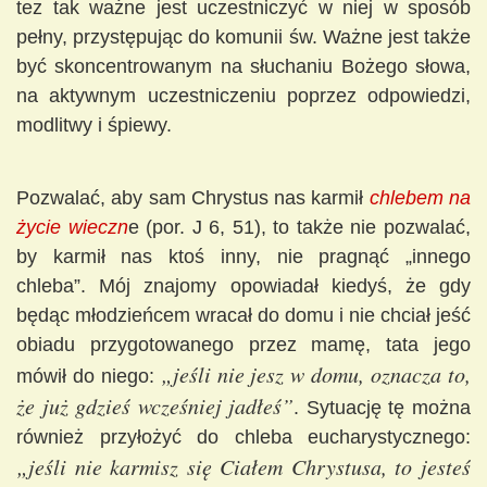
tez tak ważne jest uczestniczyć w niej w sposób
pełny, przystępując do komunii św. Ważne jest także
być skoncentrowanym na słuchaniu Bożego słowa,
na aktywnym uczestniczeniu poprzez odpowiedzi,
modlitwy i śpiewy.
Pozwalać, aby sam Chrystus nas karmił
chlebem na
życie wieczn
e (por. J 6, 51), to także nie pozwalać,
by karmił nas ktoś inny, nie pragnąć „innego
chleba”. Mój znajomy opowiadał kiedyś, że gdy
będąc młodzieńcem wracał do domu i nie chciał jeść
obiadu przygotowanego przez mamę, tata jego
„jeśli nie jesz w domu, oznacza to,
mówił do niego:
że już gdzieś wcześniej jadłeś”
. Sytuację tę można
również przyłożyć do chleba eucharystycznego:
„jeśli nie karmisz się Ciałem Chrystusa, to jesteś