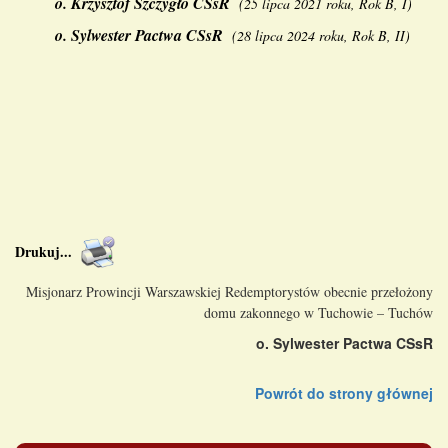
o.
Krzysztof Szczygło CSsR
(
25 lipca 2021 roku, Rok B, I
)
o.
Sylwester Pactwa CSsR
(
28 lipca 2024 roku, Rok B, II
)
Drukuj
...
Misjonarz Prowincji Warszawskiej Redemptorystów obecnie przełożony
domu zakonnego w Tuchowie – Tuchów
o. Sylwester Pactwa CSsR
Powrót do strony głównej