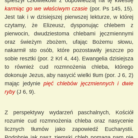
spieszył człowiekowi z odpowiedzią na tę kwestię
karmiąc go we właściwym czasie
(por. Ps 145, 15).
Jest tak i w dzisiejszej pierwszej lekturze, w której
czytamy, że Elizeusz, dysponując chlebem z
pierwocin, dwudziestoma chlebami jęczmiennymi
oraz świeżym zbożem, ufając Bożemu słowu,
nakarmił sto osób, które pozostawiły jeszcze po
sobie resztki (por. 2 Krl 4, 44). Ewangelia dzisiejsza
to również cud rozmnożenia chleba, którego
dokonuje Jezus, aby nasycić wielki tłum (por. J 6, 2)
mając jedynie
pięć chlebów jęczmiennych i dwie
ryby
(J 6, 9).
Z perspektywy wydarzeń paschalnych, Kościół
rozumie cud rozmnożenia chleba oraz nasycenie
licznych tłumów jako zapowiedź Eucharystii.
Podobnie jak nasz ziemski chleb pomaga nam nie