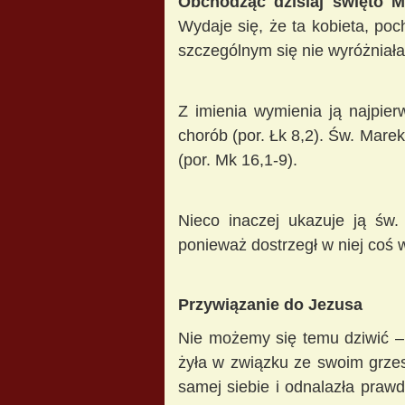
Obchodząc dzisiaj święto M
Wydaje się, że ta kobieta, po
szczególnym się nie wyróżniała.
Z imienia wymienia ją najpier
chorób (por. Łk 8,2). Św. Mare
(por. Mk 16,1-9).
Nieco inaczej ukazuje ją św.
ponieważ dostrzegł w niej coś 
Przywiązanie do Jezusa
Nie możemy się temu dziwić – 
żyła w związku ze swoim grze
samej siebie i odnalazła praw