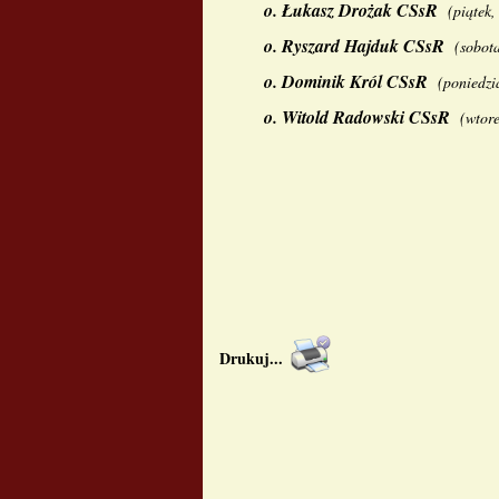
o.
Łukasz Drożak CSsR
(
piątek,
o.
Ryszard Hajduk CSsR
(
sobota
o.
Dominik Król CSsR
(
poniedzi
o.
Witold Radowski CSsR
(
wtore
Drukuj
...