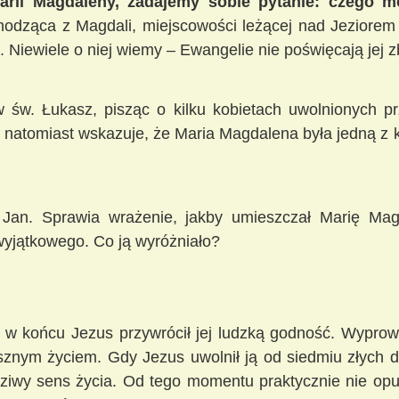
arii Magdaleny, zadajemy sobie pytanie: czego 
chodząca z Magdali, miejscowości leżącej nad Jeziorem 
 Niewiele o niej wiemy – Ewangelie nie poświęcają jej z
w św. Łukasz, pisząc o kilku kobietach uwolnionych 
k natomiast wskazuje, że Maria Magdalena była jedną z ko
 Jan. Sprawia wrażenie, jakby umieszczał Marię Mag
wyjątkowego. Co ją wyróżniało?
w końcu Jezus przywrócił jej ludzką godność. Wyprowa
sznym życiem. Gdy Jezus uwolnił ją od siedmiu złych 
dziwy sens życia. Od tego momentu praktycznie nie o