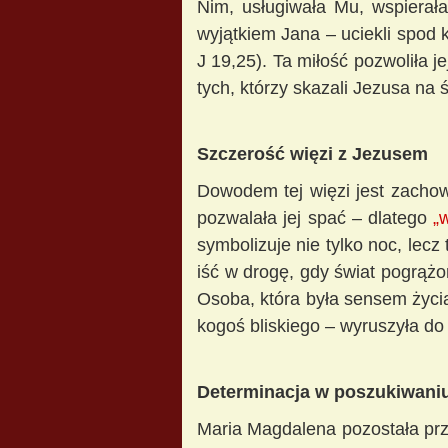
Nim, usługiwała Mu, wspierała
wyjątkiem Jana – uciekli spod 
J 19,25). Ta miłość pozwoliła j
tych, którzy skazali Jezusa na
Szczerość więzi z Jezusem
Dowodem tej więzi jest zacho
pozwalała jej spać – dlatego
„
symbolizuje nie tylko noc, lecz
iść w drogę, gdy świat pogrążo
Osoba, która była sensem życia
kogoś bliskiego – wyruszyła do
Determinacja w poszukiwani
Maria Magdalena pozostała przy