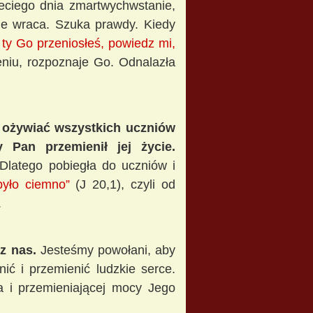
zeciego dnia zmartwychwstanie,
nie wraca. Szuka prawdy. Kiedy
i ty Go przeniosłeś, powiedz mi,
eniu, rozpoznaje Go. Odnalazła
a ożywiać wszystkich uczniów
 Pan przemienił jej życie.
Dlatego pobiegła do uczniów i
było ciemno”
(J 20,1), czyli od
.
z nas.
Jesteśmy powołani, aby
ić i przemienić ludzkie serce.
a i przemieniającej mocy Jego