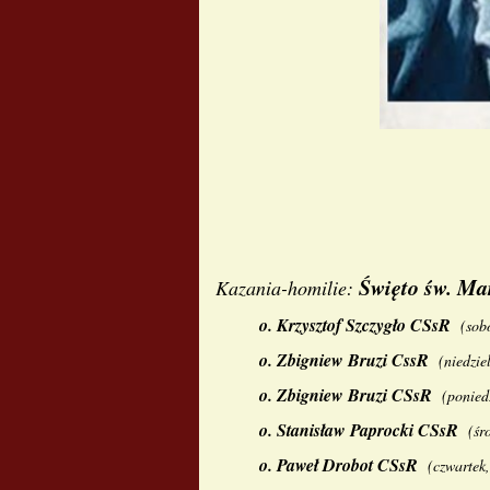
Święto św. Ma
Kazania-homilie:
o.
Krzysztof Szczygło CSsR
(
sob
o.
Zbigniew Bruzi CssR
(niedzie
o.
Zbigniew Bruzi CSsR
(
ponied
o.
Stanisław Paprocki CSsR
(
śr
o.
Paweł Drobot CSsR
(
czwartek,