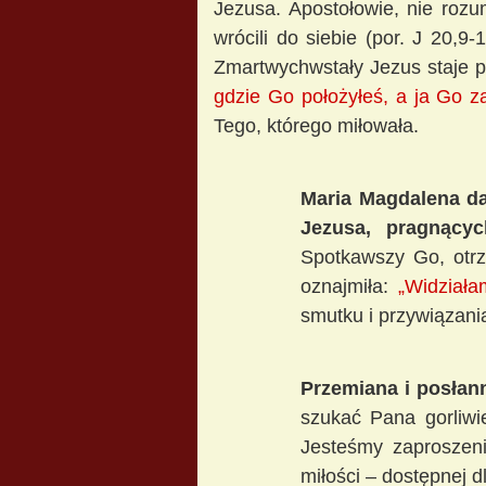
Jezusa. Apostołowie, nie rozu
wrócili do siebie (por. J 20,
Zmartwychwstały Jezus staje pr
gdzie Go położyłeś, a ja Go z
Tego, którego miłowała.
Maria Magdalena da
Jezusa, pragnącyc
Spotkawszy Go, otrz
oznajmiła:
„Widziała
smutku i przywiązania
Przemiana i posłan
szukać Pana gorliwie
Jesteśmy zaproszeni
miłości – dostępnej d