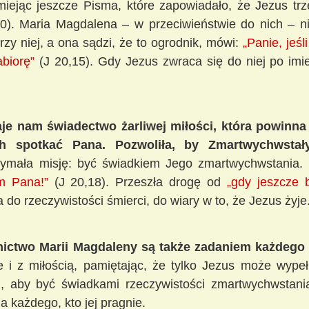
miejąc jeszcze Pisma, które zapowiadało, że Jezus tr
9-10). Maria Magdalena – w przeciwieństwie do nich – 
zy niej, a ona sądzi, że to ogrodnik, mówi:
„Panie, jeśl
abiorę”
(J 20,15). Gdy Jezus zwraca się do niej po imi
je nam świadectwo żarliwej miłości, która powinn
h spotkać Pana. Pozwoliła, by Zmartwychwstały
ymała misję: być świadkiem Jego zmartwychwstania. 
m Pana!”
(J 20,18). Przeszła drogę od
„gdy jeszcze 
 do rzeczywistości śmierci, do wiary w to, że Jezus żyje
nictwo Marii Magdaleny są także zadaniem każdego 
 i z miłością, pamiętając, że tylko Jezus może wypełn
, aby być świadkami rzeczywistości zmartwychwstani
la każdego, kto jej pragnie.