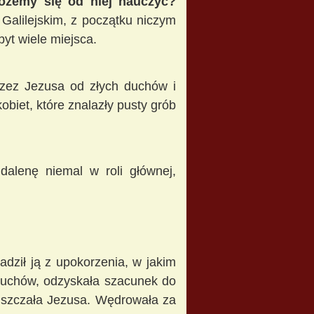
możemy się od niej nauczyć?
Galilejskim, z początku niczym
byt wiele miejsca.
przez Jezusa od złych duchów i
biet, które znalazły pusty grób
dalenę niemal w roli głównej,
dził ją z upokorzenia, w jakim
duchów, odzyskała szacunek do
puszczała Jezusa. Wędrowała za