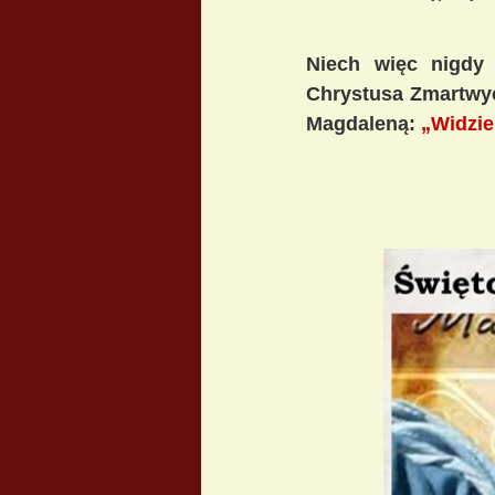
Niech więc nigdy
Chrystusa Zmartwyc
Magdaleną:
„Widzi