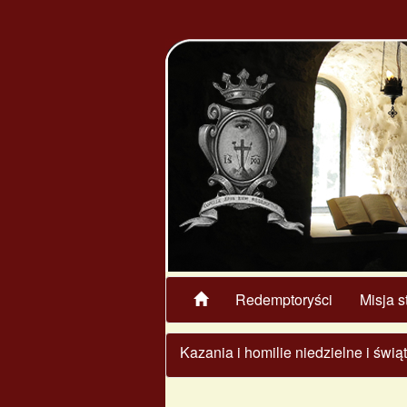
Redemptoryści
Misja s
Kazania i homilie niedzielne i świ