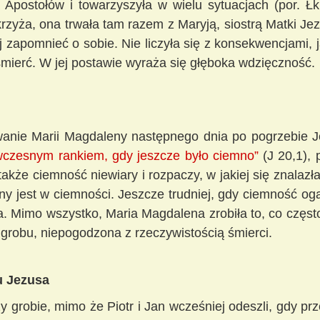
 Apostołów i towarzyszyła w wielu sytuacjach (por. Łk
krzyża, ona trwała tam razem z Maryją, siostrą Matki Jez
ej zapomnieć o sobie. Nie liczyła się z konsekwencjami, 
 śmierć. W jej postawie wyraża się głęboka wdzięczność.
wanie Marii Magdaleny następnego dnia po pogrzebie 
wczesnym rankiem, gdy jeszcze było ciemno”
(J 20,1), 
 także ciemność niewiary i rozpaczy, w jakiej się znalazł
ny jest w ciemności. Jeszcze trudniej, gdy ciemność oga
. Mimo wszystko, Maria Magdalena zrobiła to, co często 
 grobu, niepogodzona z rzeczywistością śmierci.
u Jezusa
 grobie, mimo że Piotr i Jan wcześniej odeszli, gdy prze