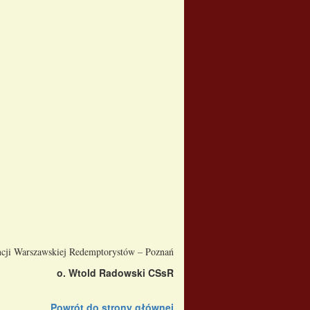
ncji Warszawskiej Redemptorystów – Poznań
o. Wtold Radowski CSsR
Powrót do strony głównej