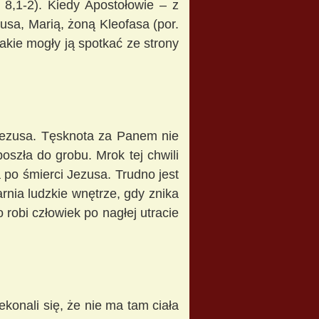
 8,1-2). Kiedy Apostołowie – z
usa, Marią, żoną Kleofasa (por.
jakie mogły ją spotkać ze strony
Jezusa. Tęsknota za Panem nie
poszła do grobu. Mrok tej chwili
a po śmierci Jezusa. Trudno jest
rnia ludzkie wnętrze, gdy znika
robi człowiek po nagłej utracie
konali się, że nie ma tam ciała