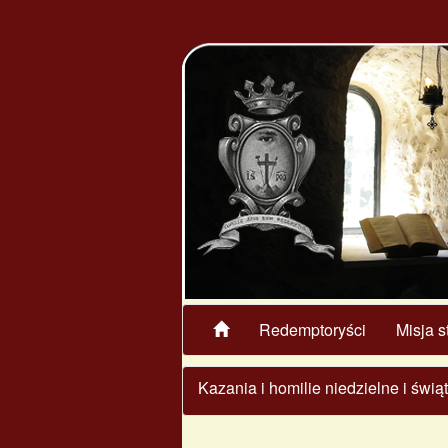
Redemptoryści
Misja s
Kazania i homilie niedzielne i świ