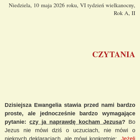
Niedziela, 10 maja 2026 roku, VI tydzień wielkanocny,
Rok A, II
CZYTANIA
Dzisiejsza Ewangelia stawia przed nami bardzo
proste, ale jednocześnie bardzo wymagające
pytanie:
czy ja naprawdę kocham Jezusa
?
Bo
Jezus nie mówi dziś o uczuciach, nie mówi o
pięknych deklaracjach, ale mówi konkretnie:
„Jeżeli