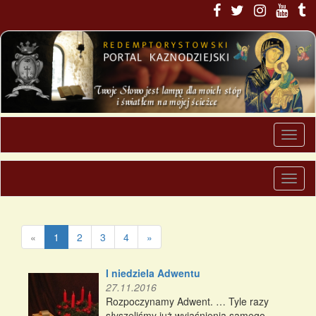
«
1
2
3
4
»
I niedziela Adwentu
27.11.2016
Rozpoczynamy Adwent. … Tyle razy
słyszeliśmy już wyjaśnienia samego