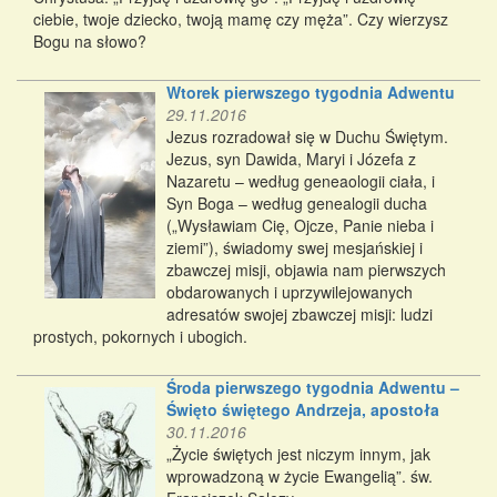
ciebie, twoje dziecko, twoją mamę czy męża”. Czy wierzysz
Bogu na słowo?
Wtorek pierwszego tygodnia Adwentu
29.11.2016
Jezus rozradował się w Duchu Świętym.
Jezus, syn Dawida, Maryi i Józefa z
Nazaretu – według geneaologii ciała, i
Syn Boga – według genealogii ducha
(„Wysławiam Cię, Ojcze, Panie nieba i
ziemi”), świadomy swej mesjańskiej i
zbawczej misji, objawia nam pierwszych
obdarowanych i uprzywilejowanych
adresatów swojej zbawczej misji: ludzi
prostych, pokornych i ubogich.
Środa pierwszego tygodnia Adwentu –
Święto świętego Andrzeja, apostoła
30.11.2016
„Życie świętych jest niczym innym, jak
wprowadzoną w życie Ewangelią”. św.