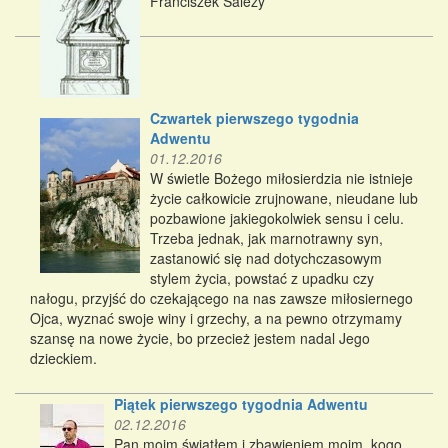
Franciszek Salezy
Czwartek pierwszego tygodnia
Adwentu
01.12.2016
W świetle Bożego miłosierdzia nie istnieje
życie całkowicie zrujnowane, nieudane lub
pozbawione jakiegokolwiek sensu i celu.
Trzeba jednak, jak marnotrawny syn,
zastanowić się nad dotychczasowym
stylem życia, powstać z upadku czy
nałogu, przyjść do czekającego na nas zawsze miłosiernego
Ojca, wyznać swoje winy i grzechy, a na pewno otrzymamy
szansę na nowe życie, bo przecież jestem nadal Jego
dzieckiem.
Piątek pierwszego tygodnia Adwentu
02.12.2016
Pan moim światłem i zbawieniem moim, kogo