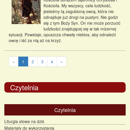
Kościoła. My wszyscy, cała ludzkość,
jesteśmy tą zagubioną owcą, która nie
odnajduje już drogi na pustyni. Nie godzi
się z tym Boży Syn. On nie może porzucić
ludzkości znajdującej się w tak mizernej
sytuacji. Powstaje, opuszcza chwałę niebios, aby odnaleźć
owcę i iść za nią aż na krzyż.
«
1
2
3
4
»
Czytelnia
Czytelnia
Liturgia słowa na dziś
Materiały do wykorzystania