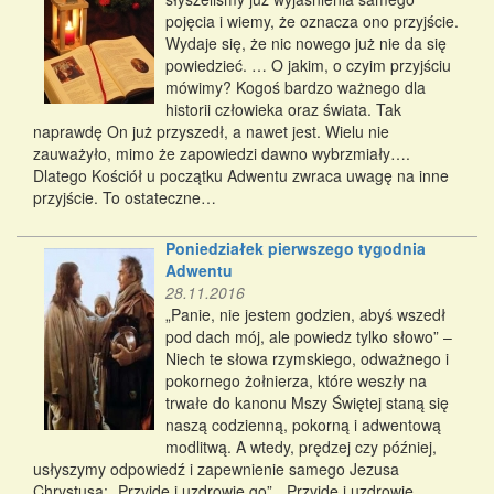
pojęcia i wiemy, że oznacza ono przyjście.
Wydaje się, że nic nowego już nie da się
powiedzieć. … O jakim, o czyim przyjściu
mówimy? Kogoś bardzo ważnego dla
historii człowieka oraz świata. Tak
naprawdę On już przyszedł, a nawet jest. Wielu nie
zauważyło, mimo że zapowiedzi dawno wybrzmiały….
Dlatego Kościół u początku Adwentu zwraca uwagę na inne
przyjście. To ostateczne…
Poniedziałek pierwszego tygodnia
Adwentu
28.11.2016
„Panie, nie jestem godzien, abyś wszedł
pod dach mój, ale powiedz tylko słowo” –
Niech te słowa rzymskiego, odważnego i
pokornego żołnierza, które weszły na
trwałe do kanonu Mszy Świętej staną się
naszą codzienną, pokorną i adwentową
modlitwą. A wtedy, prędzej czy później,
usłyszymy odpowiedź i zapewnienie samego Jezusa
Chrystusa: „Przyjdę i uzdrowię go”. „Przyjdę i uzdrowię