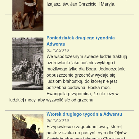
Izajasz, św. Jan Chrzciciel i Maryja.
Poniedziałek drugiego tygodnia
Adwentu
05.12.2016
We współczesnym świecie ludzie traktują
uzdrowienie jako coś niezwykłego i
możliwego tylko dla Boga. Jednocześnie
odpuszczenie grzechów wydaje się
ludziom błahostką, do której nie jest
potrzebna cudowna, Boska moc.
Ewangelia przypomina, że nie leży w
ludzkiej mocy, aby wyzwolić się od grzechu.
Wtorek drugiego tygodnia Adwentu
06.12.2016
Przypowieść o zagubionej owcy, której
pasterz szuka na pustyni, była dla Ojców
Kościoła obrazem tajemnicy Chrystusa i