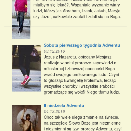
miałbym się lękać?. Wspaniałe wyznanie wiary
ludzi, którzy jak Abraham, Izaak, Jakub, Maryja
czy Józef, całkowicie zaufali i zdali się na Boga.
Sobota pierwszego tygodnia Adwentu
03.12.2016
Jezus z Nazaretu, obiecany Mesjasz,
realizuje w pełni prorocze zapowiedzi o
miłosiernej i zbawczej obecności Boga
wśród swojego umiłowanego ludu. Czyni
to głosząc Ewangelię królestwa, lecząc
wszystkie choroby i wszystkie słabości
gromadzące się wokół Niego tłumu ludzi.
II niedziela Adwentu
04.12.2016
Choć tak wiele ulega zmianie na świecie,
na szczęście Słowo Boże jest niezmienne
i niezmienni są tzw. prorocy Adwentu, czyli