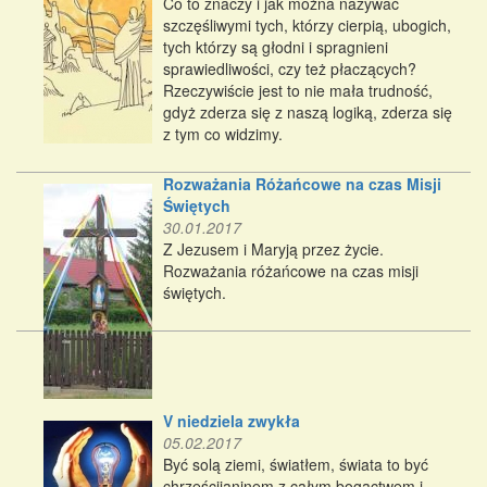
Co to znaczy i jak można nazywać
szczęśliwymi tych, którzy cierpią, ubogich,
tych którzy są głodni i spragnieni
sprawiedliwości, czy też płaczących?
Rzeczywiście jest to nie mała trudność,
gdyż zderza się z naszą logiką, zderza się
z tym co widzimy.
Rozważania Różańcowe na czas Misji
Świętych
30.01.2017
Z Jezusem i Maryją przez życie.
Rozważania różańcowe na czas misji
świętych.
V niedziela zwykła
05.02.2017
Być solą ziemi, światłem, świata to być
chrześcijaninem z całym bogactwem i