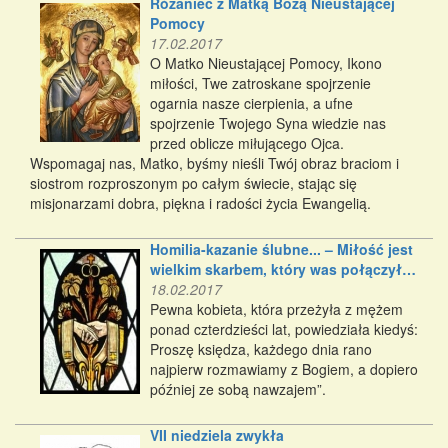
Różaniec z Matką Bożą Nieustającej
Pomocy
17.02.2017
O Matko Nieustającej Pomocy, Ikono
miłości, Twe zatroskane spojrzenie
ogarnia nasze cierpienia, a ufne
spojrzenie Twojego Syna wiedzie nas
przed oblicze miłującego Ojca.
Wspomagaj nas, Matko, byśmy nieśli Twój obraz braciom i
siostrom rozproszonym po całym świecie, stając się
misjonarzami dobra, piękna i radości życia Ewangelią.
Homilia-kazanie ślubne... – Miłość jest
wielkim skarbem, który was połączył…
18.02.2017
Pewna kobieta, która przeżyła z mężem
ponad czterdzieści lat, powiedziała kiedyś:
Proszę księdza, każdego dnia rano
najpierw rozmawiamy z Bogiem, a dopiero
później ze sobą nawzajem”.
VII niedziela zwykła