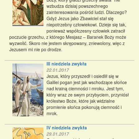
wzbudza dzisiaj powszechnego
zainteresowania pośród ludzi. Dlaczego?
Gdyż Jezus jako Zbawiciel stał się
niepotrzebny człowiekowi. Dzieje się tak,
ponieważ współczesny człowiek zatracił
poczucie grzechu, z którego Mesjasz – Baranek Boży może
wyzwolić. Skoro nie jestem skrępowany, zniewolony, więc z
Jezusem mi nie po drodze.
III niedziela zwykła
22.01.2017
Jezus, który przyszedł i osiedlił się w
Galilei pogan jest jak wschodzące słońce
nad krainą ciemności i mroku. Jest tym,
który wraz ze swym przybyciem, przyniósł
królestwo Boże, które jak widzialne
promienie słońca pokonują ciemność i
mrok.
IV niedziela zwykła
29.01.2017