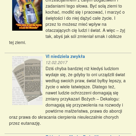
zadaniami tego słowa. Być solą ziemi to
kochać, modlić się i pracować, i marzyć o
świętości i do niej dążyć całe życie. I
przez to możesz mieć wpływ na
otaczających cię ludzi i świat. A więc – żyj
tak, abyś jak sól zmieniał smak i oblicze
tej ziemi.
VI niedziela zwykła
12.02.2017
Dziś chyba bardziej niż kiedyś ludziom
wydaje się, że gdyby to oni urządzili świat
według swoich praw, świat byłby lepszy, a
życie o wiele łatwiejsze. Dlatego też,
nawet ludzie ochrzczeni domagają się
zmiany przykazań Bożych – Dekalogu:
domagają się przyzwolenia na rozwody i
powtórne małżeństwa, prawa do aborcji
oraz prawa do skracania cierpienia nieuleczalnie chorych
przez eutanazję.