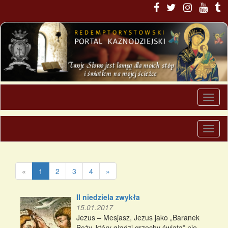
«
1
2
3
4
»
II niedziela zwykła
15.01.2017
Jezus – Mesjasz, Jezus jako „Baranek
Boży, który gładzi grzechy świata” nie