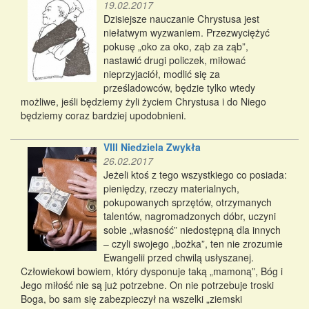
19.02.2017
Dzisiejsze nauczanie Chrystusa jest
niełatwym wyzwaniem. Przezwyciężyć
pokusę „oko za oko, ząb za ząb”,
nastawić drugi policzek, miłować
nieprzyjaciół, modlić się za
prześladowców, będzie tylko wtedy
możliwe, jeśli będziemy żyli życiem Chrystusa i do Niego
będziemy coraz bardziej upodobnieni.
VIII Niedziela Zwykła
26.02.2017
Jeżeli ktoś z tego wszystkiego co posiada:
pieniędzy, rzeczy materialnych,
pokupowanych sprzętów, otrzymanych
talentów, nagromadzonych dóbr, uczyni
sobie „własność” niedostępną dla innych
– czyli swojego „bożka”, ten nie zrozumie
Ewangelii przed chwilą usłyszanej.
Człowiekowi bowiem, który dysponuje taką „mamoną”, Bóg i
Jego miłość nie są już potrzebne. On nie potrzebuje troski
Boga, bo sam się zabezpieczył na wszelki „ziemski