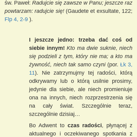
św. Paweł:
Radujcie się zawsze w Panu; jeszcze raz
powtarzam: radujcie się!
(Gaudete et exsultate, 122;
Flp 4, 2-9
).
I jeszcze jedno: trzeba dać coś od
siebie innym!
Kto ma dwie suknie, niech
się podzieli z tym, który nie ma; a kto ma
żywność, niech tak samo czyni
(por.
Łk 3,
11
). Nie zatrzymujmy tej radości, którą
odkrywamy lub o którą usilnie prosimy,
jedynie dla siebie, ale niech promieniuje
ona na innych, niech rozprzestrzenia się
na cały świat. Szczególnie teraz,
szczególnie dzisiaj…
Bo Adwent to
czas radości
, płynącej z
aktualnego i oczekiwanego spotkania z