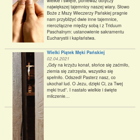
wielkie i święte, ponieważ dotyczy
największej tajemnicy naszej wiary. Słowo
Boże z Mszy Wieczerzy Pańskiej pragnie
nam przybliżyć dwie inne tajemnice,
nierozłączne między sobą i z Triduum
Paschalnym: ustanowienie sakramentu
Eucharystii i kapłaństwa.
Wielki Piątek Męki Pańskiej
02.04.2021
„Gdy na krzyżu konał, słońce się zaćmiło,
ziemia się zatrzęsła, wszystko się
spełniło. Odszedł Pasterz nasz, co
ukochał lud. O Jezu, dzięki Ci, za Twej
męki trud”. I nastało wielkie i święte
milczenie…