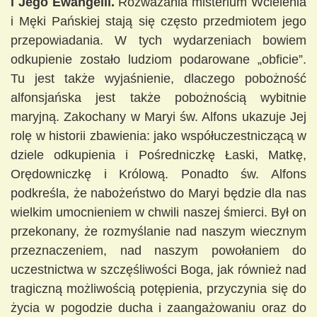
i Jego Ewangelii.
Rozważania misterium Wcielenia
i Męki Pańskiej stają się często przedmiotem jego
przepowiadania. W tych wydarzeniach bowiem
odkupienie zostało ludziom podarowane „obficie”.
Tu jest także wyjaśnienie, dlaczego pobożność
alfonsjańska jest także pobożnością wybitnie
maryjną. Zakochany w Maryi św. Alfons ukazuje Jej
rolę w historii zbawienia: jako współuczestniczącą w
dziele odkupienia i Pośredniczkę Łaski, Matkę,
Orędowniczkę i Królową. Ponadto św. Alfons
podkreśla, że nabożeństwo do Maryi będzie dla nas
wielkim umocnieniem w chwili naszej śmierci. Był on
przekonany, że rozmyślanie nad naszym wiecznym
przeznaczeniem, nad naszym powołaniem do
uczestnictwa w szczęśliwości Boga, jak również nad
tragiczną możliwością potępienia, przyczynia się do
życia w pogodzie ducha i zaangażowaniu oraz do