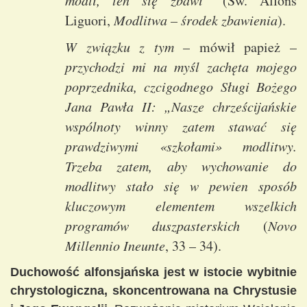
modli, ten się zbawi”
(Św. Alfons
Liguori,
Modlitwa – środek zbawienia
).
W związku z tym
– mówił papież –
przychodzi mi na myśl zachęta mojego
poprzednika, czcigodnego Sługi Bożego
Jana Pawła II: „Nasze chrześcijańskie
wspólnoty winny zatem stawać się
prawdziwymi «szkołami» modlitwy.
Trzeba zatem, aby wychowanie do
modlitwy stało się w pewien sposób
kluczowym elementem wszelkich
programów duszpasterskich
(
Novo
Millennio Ineunte
, 33 – 34).
Duchowość alfonsjańska jest w istocie wybitnie
chrystologiczna, skoncentrowana na Chrystusie