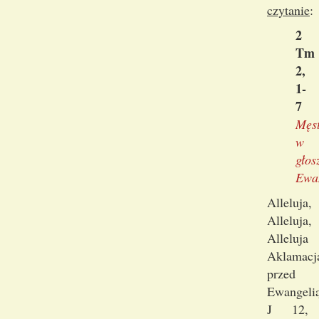
czytanie
:
2
Tm
2,
1-
7
Męs
w
głos
Ewa
Alleluja,
Alleluja,
Alleluja
Aklamacj
przed
Ewangelią
J 12,