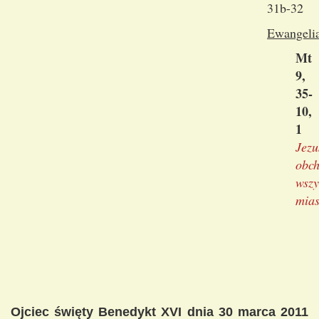
31b-32
Ewangeli
Mt
9,
35-
10,
1
Jezu
obch
wszy
mias
Ojciec święty Benedykt XVI dnia 30 marca 2011