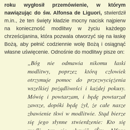
roku wygłosił przemówienie, w którym
nawiązując do św. Alfonsa de Liguori,
stwierdził
m.in., że ten święty kładzie mocny nacisk najpierw
na konieczność modlitwy w życiu każdego
chrześcijanina, która pozwala otworzyć się na łaskę
Bożą, aby pełnić codziennie wolę Bożą i osiągnąć
własne uświęcenie. Odnośnie do modlitwy pisze on:
„Bóg nie odmawia nikomu łaski
modlitwy, poprzez którą człowiek
otrzymuje pomoc do przezwyciężenia
wszelkiej pożądliwości i każdej pokusy.
Mówię i powtarzam, i będę powtarzał
zawsze, dopóki będę żył, że całe nasze
zbawienie tkwi w modlitwie. Stąd bierze
się jego słynne stwierdzenie: Kto się