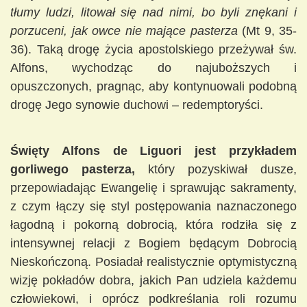
tłumy ludzi, litował się nad nimi, bo byli znękani i
porzuceni, jak owce nie mające pasterza
(Mt 9, 35-
36). Taką drogę życia apostolskiego przeżywał św.
Alfons, wychodząc do najuboższych i
opuszczonych, pragnąc, aby kontynuowali podobną
drogę Jego synowie duchowi – redemptoryści.
Święty Alfons de Liguori jest przykładem
gorliwego pasterza,
który pozyskiwał dusze,
przepowiadając Ewangelię i sprawując sakramenty,
z czym łączy się styl postępowania naznaczonego
łagodną i pokorną dobrocią, która rodziła się z
intensywnej relacji z Bogiem będącym Dobrocią
Nieskończoną. Posiadał realistycznie optymistyczną
wizję pokładów dobra, jakich Pan udziela każdemu
człowiekowi, i oprócz podkreślania roli rozumu