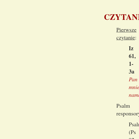
CZYTAN
Pierwsze
czytanie
:
Iz
61,
1-
3a
Pan
mni
nam
Psalm
responsor
Psa
(Ps