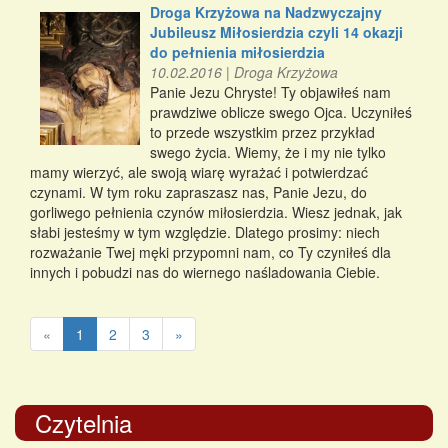
Droga Krzyżowa na Nadzwyczajny
Jubileusz Miłosierdzia czyli 14 okazji
do pełnienia miłosierdzia
10.02.2016
|
Droga Krzyżowa
Panie Jezu Chryste! Ty objawiłeś nam
prawdziwe oblicze swego Ojca. Uczyniłeś
to przede wszystkim przez przykład
swego życia. Wiemy, że i my nie tylko
mamy wierzyć, ale swoją wiarę wyrażać i potwierdzać
czynami. W tym roku zapraszasz nas, Panie Jezu, do
gorliwego pełnienia czynów miłosierdzia. Wiesz jednak, jak
słabi jesteśmy w tym względzie. Dlatego prosimy: niech
rozważanie Twej męki przypomni nam, co Ty czyniłeś dla
innych i pobudzi nas do wiernego naśladowania Ciebie.
«
1
2
3
»
Czytelnia