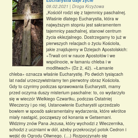
Eucharystia daje życie
08.02.2021
|
Droga Krzyżowa
„Kościół rodzi się z tajemnicy paschalnej.
Właśnie dlatego Eucharystia, która w
najwyższym stopniu jest sakramentem
tajemnicy paschalnej, stanowi centrum
życia eklezjalnego. Dostrzegamy to już w
pierwszych relacjach o życiu Kościoła,
jakie znajdujemy w Dziejach Apostolskich:
«Trwali oni w nauce Apostołów i we
wspólnocie, w łamaniu chleba i w
modlitwach» (Dz 2, 42). «Łamanie
chleba» oznacza właśnie Eucharystię. Po dwóch tysiącach
lat nadal urzeczywistniamy ten pierwotny obraz Kościoła.
Gdy to czynimy podczas sprawowania Eucharystii, mamy
przed oczyma duszy misterium paschalne: to, co wydarzyło
się w wieczór Wielkiego Czwartku, podczas Ostatniej
Wieczerzy i po niej. Ustanowienie Eucharystii uprzedzało
bowiem w sposób sakramentalny wydarzenia, które wkrótce
miały nastąpić, począwszy od konania w Getsemani.
Widzimy znów Pana Jezusa, który wychodzi z Wieczernika,
schodzi z uczniami w dół, ażeby przekroczyć potok Cedron i
wejść do Ogrodu Oliwnego. (…) Rozpoczynało się