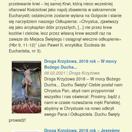
przelewanie krwi – tej samej Krwi, którą nieco wcześniej
ofiarował Kościołowi jako napój zbawienia w sakramencie
Eucharystii; ostatecznie zostanie wylana na Golgocie i stanie
się narzędziem naszego Odkupienia: «Chrystus, zjawiwszy
się jako arcykapłan dóbr przyszłych, [...] nie przez krew
kozłów i cielców, lecz przez własną krew wszedł raz na
zawsze do Miejsca Świętego i osiągnął wieczne odkupienie»
(Hbr 9, 11-12)” (Jan Paweł II, encyklika: Ecclesia de
Eucharistia, nr 3).
Droga Krzyżowa, 2019 rok – W mocy
Bożego Ducha...
08.02.2021
|
Droga Krzyżowa
Droga Krzyżowa 2018 – W mocy Bożego
Ducha... Duchu Święty! Ciebie posłał nam
Chrystus Pan, abyś nam przypomniał
wszystko i nas oświecał. Prosimy, bądź z
nami w czasie rozważania męki Pańskiej,
abyśmy w Chrystusie na nowo odkryli
swego Pana i Odkupiciela. Duchu Święty
prowadź!
Droga Krzyżowa, 2018 rok – Jesteśmy