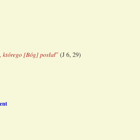
, którego [Bóg] posłał
”
(J 6, 29)
ent