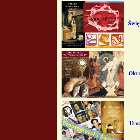
Świę
Okre
Uroc