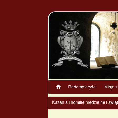
Redemptoryści
Misja s
Kazania i homilie niedzielne i świ