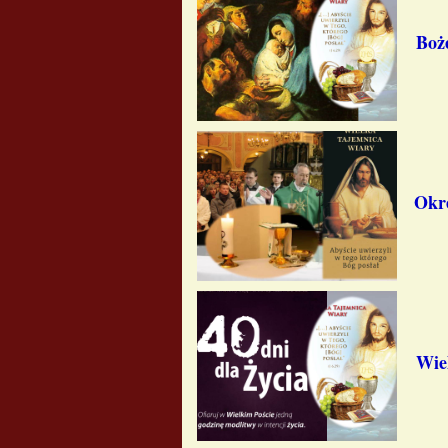
Boż
Okr
Wiel