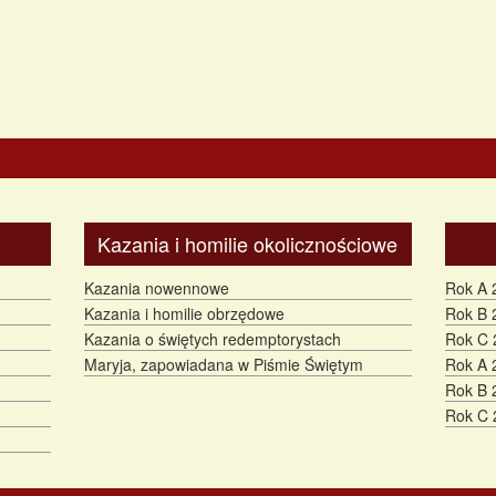
Kazania i homilie okolicznościowe
Kazania nowennowe
Rok A 
Kazania i homilie obrzędowe
Rok B 
Kazania o świętych redemptorystach
Rok C 
Maryja, zapowiadana w Piśmie Świętym
Rok A 
Rok B 
Rok C 