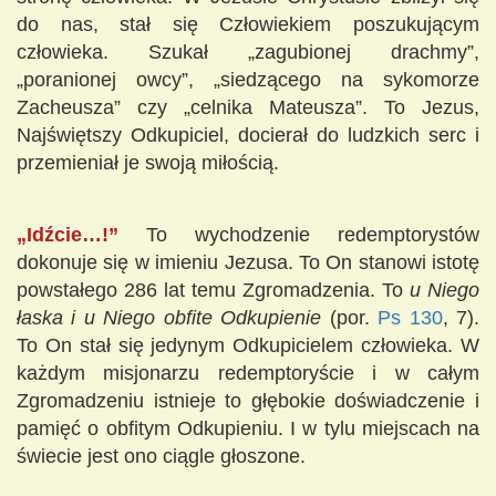
do nas, stał się Człowiekiem poszukującym
człowieka. Szukał „zagubionej drachmy”,
„poranionej owcy”, „siedzącego na sykomorze
Zacheusza” czy „celnika Mateusza”. To Jezus,
Najświętszy Odkupiciel, docierał do ludzkich serc i
przemieniał je swoją miłością.
„Idźcie…!”
To wychodzenie redemptorystów
dokonuje się w imieniu Jezusa. To On stanowi istotę
powstałego 286 lat temu Zgromadzenia. To
u Niego
łaska i u Niego obfite Odkupienie
(por.
Ps 130
, 7).
To On stał się jedynym Odkupicielem człowieka. W
każdym misjonarzu redemptoryście i w całym
Zgromadzeniu istnieje to głębokie doświadczenie i
pamięć o obfitym Odkupieniu. I w tylu miejscach na
świecie jest ono ciągle głoszone.