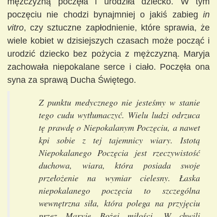
mężczyzną poczęła i urodziła dziecko. W tym
poczęciu nie chodzi bynajmniej o jakiś zabieg
in
vitro
, czy sztuczne zapłodnienie, które sprawia, że
wiele kobiet w dzisiejszych czasach może począć i
urodzić dziecko bez pożycia z mężczyzną. Maryja
zachowała niepokalane serce i ciało. Poczęła ona
syna za sprawą Ducha Świętego.
Z punktu medycznego nie jesteśmy w stanie
tego cudu wytłumaczyć. Wielu ludzi odrzuca
tę prawdę o Niepokalanym Poczęciu, a nawet
kpi sobie z tej tajemnicy wiary. Istotą
Niepokalanego Poczęcia jest rzeczywistość
duchowa, wiara, która posiada swoje
przełożenie na wymiar cielesny. Łaska
niepokalanego poczęcia to szczególna
wewnętrzna siła, która polega na przyjęciu
przez Maryję Bożej miłości. W chwili