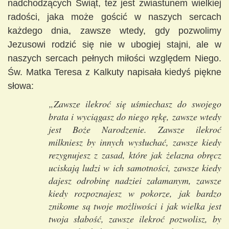
nadchodzących Świąt, też jest zwiastunem wielkiej
radości, jaka może gościć w naszych sercach
każdego dnia, zawsze wtedy, gdy pozwolimy
Jezusowi rodzić się nie w ubogiej stajni, ale w
naszych sercach pełnych miłości względem Niego.
Św. Matka Teresa z Kalkuty napisała kiedyś piękne
słowa:
„Zawsze ilekroć się uśmiechasz do swojego
brata i wyciągasz do niego rękę, zawsze wtedy
jest Boże Narodzenie. Zawsze ilekroć
milkniesz by innych wysłuchać, zawsze kiedy
rezygnujesz z zasad, które jak żelazna obręcz
uciskają ludzi w ich samotności, zawsze kiedy
dajesz odrobinę nadziei załamanym, zawsze
kiedy rozpoznajesz w pokorze, jak bardzo
znikome są twoje możliwości i jak wielka jest
twoja słabość, zawsze ilekroć pozwolisz, by