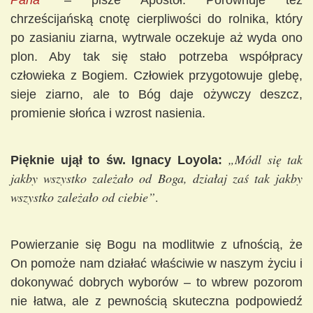
Pana”
– pisze Apostoł. Porównuje też
chrześcijańską cnotę cierpliwości do rolnika, który
po zasianiu ziarna, wytrwale oczekuje aż wyda ono
plon. Aby tak się stało potrzeba współpracy
człowieka z Bogiem. Człowiek przygotowuje glebę,
sieje ziarno, ale to Bóg daje ożywczy deszcz,
promienie słońca i wzrost nasienia.
„Módl się tak
Pięknie ujął to św. Ignacy Loyola:
jakby wszystko zależało od Boga, działaj zaś tak jakby
wszystko zależało od ciebie”
.
Powierzanie się Bogu na modlitwie z ufnością, że
On pomoże nam działać właściwie w naszym życiu i
dokonywać dobrych wyborów – to wbrew pozorom
nie łatwa, ale z pewnością skuteczna podpowiedź