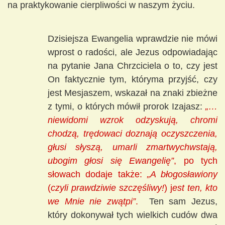
na praktykowanie cierpliwości w naszym życiu.
Dzisiejsza Ewangelia wprawdzie nie mówi
wprost o radości, ale Jezus odpowiadając
na pytanie Jana Chrzciciela o to, czy jest
On faktycznie tym, któryma przyjść, czy
jest Mesjaszem, wskazał na znaki zbieżne
z tymi, o których mówił prorok Izajasz:
„…
niewidomi wzrok odzyskują, chromi
chodzą, trędowaci doznają oczyszczenia,
głusi słyszą, umarli zmartwychwstają,
ubogim głosi się Ewangelię”
, po tych
słowach dodaje także:
„A błogosławiony
(
czyli prawdziwie szczęśliwy!
) j
est ten, kto
we Mnie nie zwątpi”
.
Ten sam Jezus,
który dokonywał tych wielkich cudów dwa