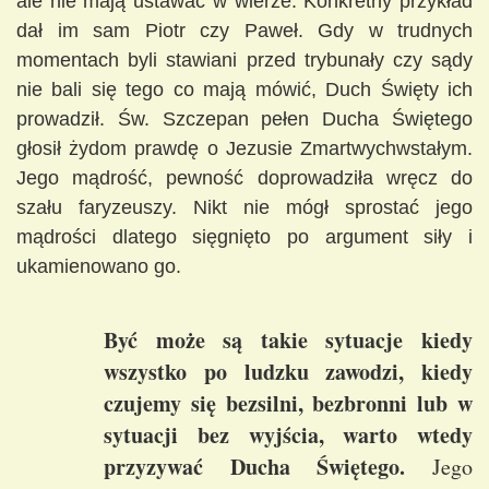
ale nie mają ustawać w wierze. Konkretny przykład
dał im sam Piotr czy Paweł. Gdy w trudnych
momentach byli stawiani przed trybunały czy sądy
nie bali się tego co mają mówić, Duch Święty ich
prowadził. Św. Szczepan pełen Ducha Świętego
głosił żydom prawdę o Jezusie Zmartwychwstałym.
Jego mądrość, pewność doprowadziła wręcz do
szału faryzeuszy. Nikt nie mógł sprostać jego
mądrości dlatego sięgnięto po argument siły i
ukamienowano go.
Być może są takie sytuacje kiedy
wszystko po ludzku zawodzi, kiedy
czujemy się bezsilni, bezbronni lub w
sytuacji bez wyjścia, warto wtedy
przyzywać Ducha Świętego.
Jego