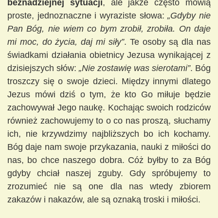
beznadziejnej sytuacji
, ale jakże często mówią
proste, jednoznaczne i wyraziste słowa:
„Gdyby nie
Pan Bóg, nie wiem co bym zrobił, zrobiła. On daje
mi moc, do życia, daj mi siły”
. Te osoby są dla nas
świadkami działania obietnicy Jezusa wynikającej z
dzisiejszych słów:
„Nie zostawię was sierotami”
. Bóg
troszczy się o swoje dzieci. Między innymi dlatego
Jezus mówi dziś o tym, że kto Go miłuje będzie
zachowywał Jego naukę. Kochając swoich rodziców
również zachowujemy to o co nas proszą, słuchamy
ich, nie krzywdzimy najbliższych bo ich kochamy.
Bóg daje nam swoje przykazania, nauki z miłości do
nas, bo chce naszego dobra. Cóż byłby to za Bóg
gdyby chciał naszej zguby. Gdy spróbujemy to
zrozumieć nie są one dla nas wtedy zbiorem
zakazów i nakazów, ale są oznaką troski i miłości.