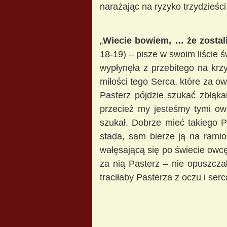
narażając na ryzyko trzydzieści 
„
Wiecie bowiem, … że zostal
18-19) – pisze w swoim liście ś
wypłynęła z przebitego na krzy
miłości tego Serca, które za ow
Pasterz pójdzie szukać zbłąka
przecież my jesteśmy tymi owc
szukał. Dobrze mieć takiego P
stada, sam bierze ją na ramio
wałęsającą się po świecie owcę
za nią Pasterz – nie opuszcza
traciłaby Pasterza z oczu i serc