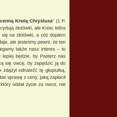
ocenną Krwią Chrystusa
” (1 P,
cydują złotówki, ale Krew, która
 się na złotówki, a cóż dopiero
daje, ale jesteśmy pewni, że ten
zegamy także nasz interes – to
 lepiej będzie, by Pasterz nas
cą się owcę, by zapędzić ją do
 zdążył odnaleźć tę głupiutką,
ie sprawę z ceny, jaką zapłacił
który oddał życie za owce, nie