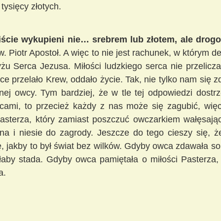
tysięcy złotych.
iście wykupieni nie… srebrem lub złotem, ale drog
w. Piotr Apostoł. A więc to nie jest rachunek, w którym de
żu Serca Jezusa. Miłości ludzkiego serca nie przelicza
ce przelało Krew, oddało życie. Tak, nie tylko nam się z
nej owcy. Tym bardziej, że w tle tej odpowiedzi dostr
ami, to przecież każdy z nas może się zagubić, więc
asterza, który zamiast poszczuć owczarkiem wałęsają
na i niesie do zagrody. Jeszcze do tego cieszy się, że
, jakby to był świat bez wilków. Gdyby owca zdawała sob
łaby stada. Gdyby owca pamiętała o miłości Pasterza, 
a.