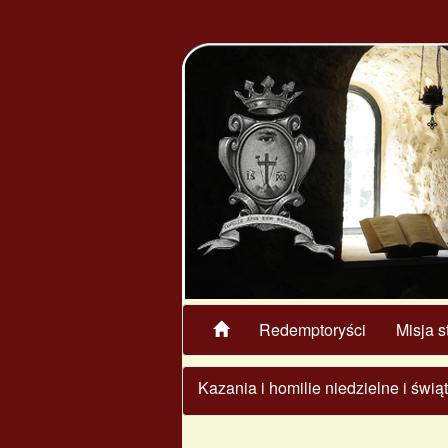
Redemptoryści
Misja s
Kazania i homilie niedzielne i świ