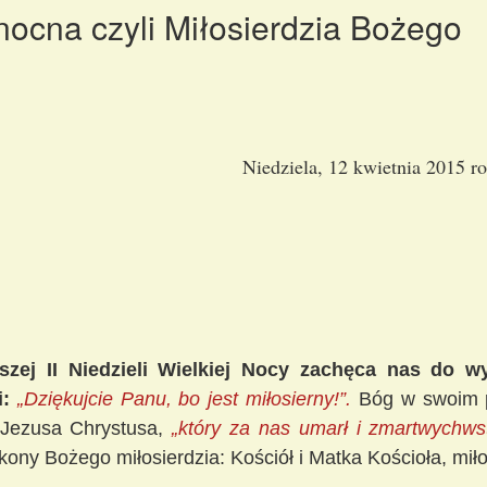
anocna czyli Miłosierdzia Bożego
Niedziela, 12 kwietnia 2015 r
szej II Niedzieli Wielkiej Nocy zachęca nas do w
i:
„Dziękujcie Panu, bo jest miłosierny!”.
Bóg w swoim p
Jezusa Chrystusa,
„który za nas umarł i zmartwychwst
ikony Bożego miłosierdzia: Kościół i Matka Kościoła, mi