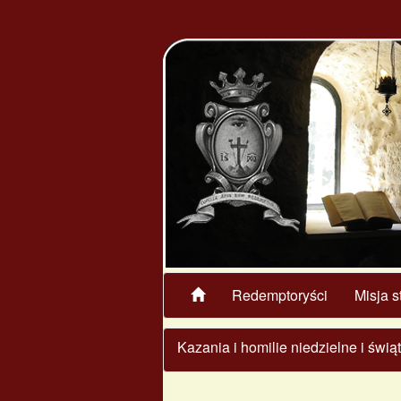
Redemptoryści
Misja s
Kazania i homilie niedzielne i świ