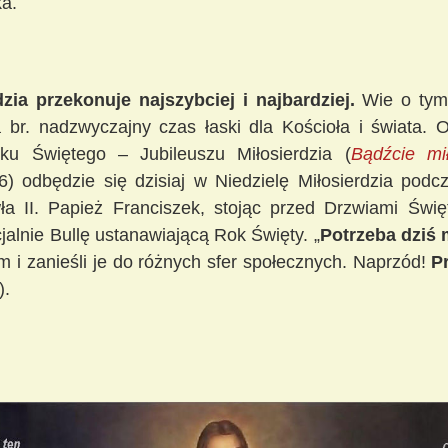
a.
zia przekonuje najszybciej i najbardziej.
Wie o tym 
br. nadzwyczajny czas łaski dla Kościoła i świata. Of
u Świętego – Jubileuszu Miłosierdzia (
Bądźcie mił
6) odbędzie się dzisiaj w Niedzielę Miłosierdzia pod
a II. Papież Franciszek, stojąc przed Drzwiami Świę
cjalnie Bullę ustanawiającą Rok Święty. „
Potrzeba dziś 
im i zanieśli je do różnych sfer społecznych. Naprzód!
P
).