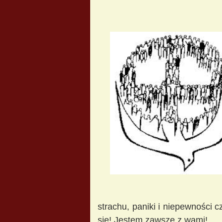
strachu, paniki i niepewności 
się! Jestem zawsze z wami!