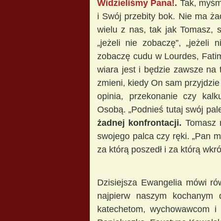
Widzieliśmy Pana!.
Tak, myśmy
i Swój przebity bok. Nie ma ża
wielu z nas, tak jak Tomasz, 
„jeżeli nie zobaczę”, „jeżeli
zobaczę cudu w Lourdes, Fatim
wiara jest i będzie zawsze na 
zmieni, kiedy On sam przyjdzie 
opinia, przekonanie czy kalk
Osobą. „Podnieś tutaj swój pal
żadnej konfrontacji.
Tomasz ni
swojego palca czy ręki. „Pan mó
za którą poszedł i za którą wk
Dzisiejsza Ewangelia mówi ró
najpierw naszym kochanym 
katechetom, wychowawcom i w