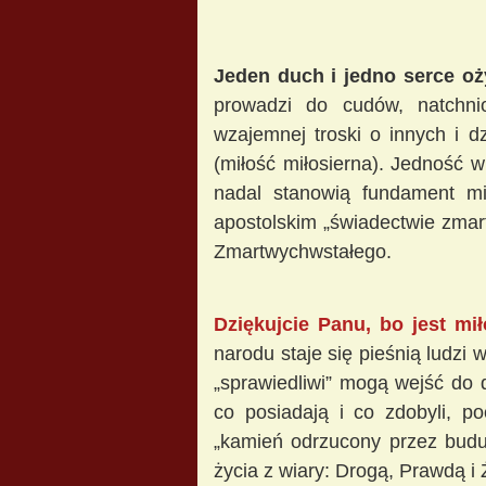
Jeden duch i jedno serce oż
prowadzi do cudów,
natchni
wzajemnej troski o innych i d
(miłość miłosierna). Jedność 
nadal stanowią fundament mi
apostolskim „świadectwie zmar
Zmartwychwstałego.
Dziękujcie Panu, bo jest mił
narodu staje się pieśnią ludzi 
„sprawiedliwi” mogą wejść do
co posiadają i co zdobyli, p
„kamień odrzucony przez buduj
życia z wiary: Drogą, Prawdą i