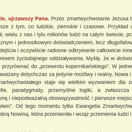
ie, ujrzawszy Pana.
Przez zmartwychwstanie Jezusa to
wsze z tym, co ludzkie, ziemskie i czasowe. Przykład
i, wielu z nas i tylu milionów ludzi na całym świecie, p
ycznym i jednostkowym doświadczeniem, lecz długofal
ejścia i oczywiście radosne odkrywanie całkowicie innej 
kresem życiodajnego oddziaływania. Myślę, że w doświa
przyrównać do „przewrotu kopernikańskiego”. W jednej
uważany dotychczas za jedynie możliwy i realny. Nowa 
martwychwstałego staje się wielkim wyzwaniem dla z
ofie, paradygmaty, przemyślne logiki, a zwłaszcza 
edyną i niepodważalną obowiązywalność i pierwsze miejs
syłam”. Od tego momentu tylko Ewangelia Zmartwychwst
brą Nowiną, która przemieniła i wciąż przemienia ludzi i