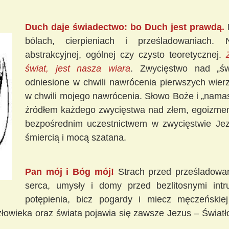
Duch daje świadectwo: bo Duch jest prawdą.
bólach, cierpieniach i prześladowaniach
abstrakcyjnej, ogólnej czy czysto teoretycznej.
świat, jest nasza wiara
. Zwycięstwo nad „św
odniesione w chwili nawrócenia pierwszych wier
w chwili mojego nawrócenia. Słowo Boże i „nama
źródłem każdego zwycięstwa nad złem, egoizmem
bezpośrednim uczestnictwem w zwycięstwie Je
śmiercią i mocą szatana.
Pan mój i Bóg mój!
Strach przed prześladowa
serca, umysły i domy przed bezlitosnymi int
potępienia, bicz pogardy i miecz męczeński
człowieka oraz świata pojawia się zawsze Jezus – Światł