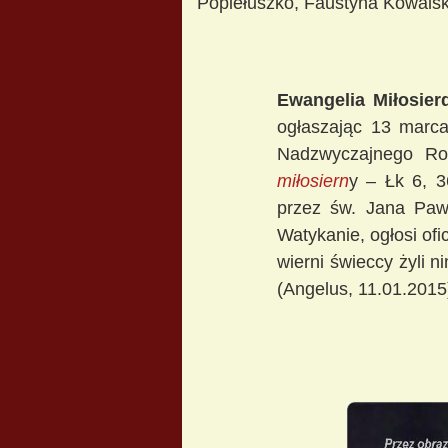
Popiełuszko, Faustyna Kowalsk
Ewangelia Miłosierd
ogłaszając 13 marca 
Nadzwyczajnego Rok
miłosiern
y – Łk 6, 3
przez św. Jana Pawł
Watykanie, ogłosi ofi
wierni świeccy żyli n
(Angelus, 11.01.2015