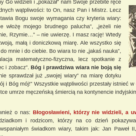
 Go widzieli i „pokazał” nam Swoje
przebite ręce
dnych wątpliwości: to On, nasz Pan i Mistrz. Lecz
stawia Bogu swoje wymagania czy kryteria wiary:
 nie włożę mojego brudnego palucha”, „jeżeli nie
ie, Rzymie…” – nie uwierzę. I masz rację! Wtedy
twoją, małą i doniczkową miarę. Ale wszystko się
do mnie i do ciebie. Bo wiara to nie „jakaś nauka”,
ulacja matematyczno-fizyczna, lecz spotkanie z
ec i zobacz”.
Bóg i prawdziwa wiara nie boją się
e sprawdzał już „swojej wiary” na miarę dotyku
j i Bóg mój!” Wszystkie wątpliwości przestały istnieć w 
rótce umrze męczeńską śmiercią na kontynencie indyjski
wnież o nas:
Błogosławieni, którzy nie widzieli, a uw
dziadkom i rodzicom, którzy na co dzień pokazyw
spaniałym świadkom wiary, takim jak: Jan Paweł II,