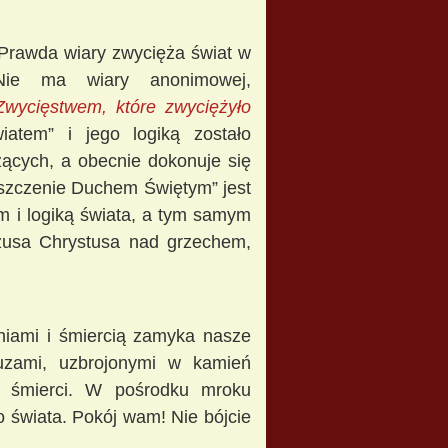
Prawda wiary zwycięża
świat w
. Nie ma wiary anonimowej,
Zwycięstwem, które zwyciężyło
iatem” i jego logiką zostało
zących, a obecnie dokonuje się
szczenie Duchem Świętym” jest
 i logiką świata, a tym samym
zusa Chrystusa nad grzechem,
niami i śmiercią zamyka nasze
ruzami, uzbrojonymi w kamień
ej śmierci. W pośrodku mroku
o świata. Pokój wam! Nie bójcie