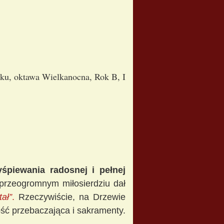
oku, oktawa Wielkanocna, Rok B, I
yśpiewania radosnej i pełnej
rzeogromnym miłosierdziu dał
ał”
.
Rzeczywiście, na Drzewie
łość przebaczająca i sakramenty.