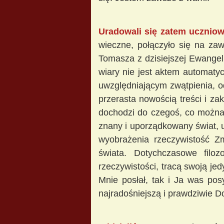
Uradowali się zatem uczniow
wieczne, połączyło się na za
Tomasza z dzisiejszej Ewangeli
wiary nie jest aktem automat
uwzględniającym zwątpienia, od
przerasta nowością treści i za
dochodzi do czegoś, co można 
znany i uporządkowany świat, 
wyobrażenia rzeczywistość Z
świata. Dotychczasowe filoz
rzeczywistości, tracą swoją j
Mnie posłał, tak i Ja was po
najradośniejszą i prawdziwie Do