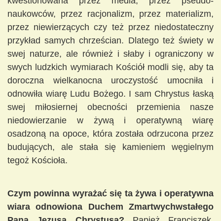
kwestionowana przez media, przez pseudo-
naukowców, przez racjonalizm, przez materializm,
przez niewierzących czy też przez niedostateczny
przykład samych chrześcian. Dlatego też świety w
swej naturze, ale również i słaby i ograniczony w
swych ludzkich wymiarach Kościół modli się, aby ta
doroczna wielkanocna uroczystość umocniła i
odnowiła wiarę Ludu Bożego. I sam Chrystus łaską
swej miłosiernej obecności przemienia nasze
niedowierzanie w żywą i operatywną wiarę
osadzoną na opoce, która została odrzucona przez
budujących, ale stała się kamieniem węgielnym
tegoż Kościoła.
Czym powinna wyrażać się ta żywa i operatywna
wiara odnowiona Duchem Zmartwychwstałego
Pana Jezusa Chrystusa?
Papież Franciszek,