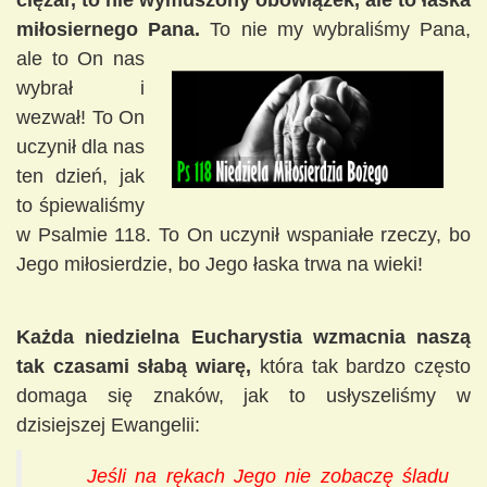
ciężar, to nie wymuszony obowiązek, ale to łaska
miłosiernego Pana.
To nie my wybraliśmy Pana,
ale to
On nas
wybrał i
wezwał! To On
uczynił dla nas
ten dzień, jak
to śpiewaliśmy
w Psalmie 118. To On uczynił wspaniałe rzeczy, bo
Jego miłosierdzie, bo Jego łaska trwa na wieki!
Każda niedzielna Eucharystia wzmacnia naszą
tak czasami słabą wiarę,
która tak bardzo często
domaga się znaków, jak to usłyszeliśmy w
dzisiejszej Ewangelii:
Jeśli na rękach Jego nie zobaczę śladu