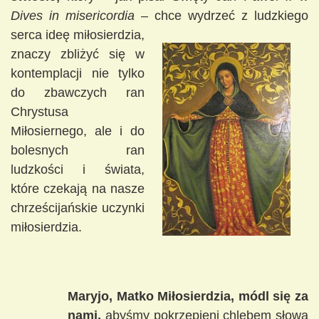
Dives in misericordia
– chce wydrze
ć z ludzkiego
serca ideę miłosierdzia,
znaczy zbliżyć się w
kontemplacji nie tylko
do zbawczych ran
Chrystusa
Miłosiernego, ale i do
bolesnych ran
ludzkości i świata,
które czekają na nasze
chrześcijańskie uczynki
miłosierdzia.
Maryjo, Matko Miłosierdzia, módl się za
nami,
abyśmy pokrzepieni chlebem słowa