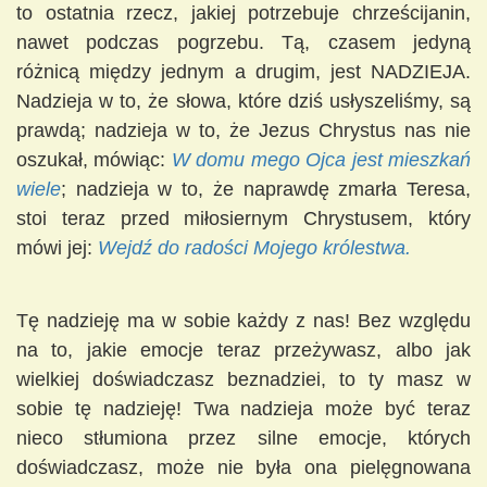
to ostatnia rzecz, jakiej potrzebuje chrześcijanin,
nawet podczas pogrzebu. Tą, czasem jedyną
różnicą między jednym a drugim, jest NADZIEJA.
Nadzieja w to, że słowa, które dziś usłyszeliśmy, są
prawdą; nadzieja w to, że Jezus Chrystus nas nie
oszukał, mówiąc:
W domu mego Ojca jest mieszkań
wiele
; nadzieja w to, że naprawdę zmarła Teresa,
stoi teraz przed miłosiernym Chrystusem, który
mówi jej:
Wejdź do radości Mojego królestwa.
Tę nadzieję ma w sobie każdy z nas! Bez względu
na to, jakie emocje teraz przeżywasz, albo jak
wielkiej doświadczasz beznadziei, to ty masz w
sobie tę nadzieję! Twa nadzieja może być teraz
nieco stłumiona przez silne emocje, których
doświadczasz, może nie była ona pielęgnowana