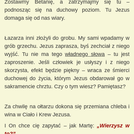
Zostawmy Betanię, a zatrzymajmy się tu –
podnosząc się na duchowy poziom. Tu Jezus
domaga się od nas wiary.
Łazarza inni złożyli do grobu. My sami wpadamy w
grób grzechu. Jezus zaprasza, byś zechciał z niego
wyjść. Tu nie ma tego
władnego słowa
– tu jest
zaproszenie. Jeśli człowiek je usłyszy i z niego
skorzysta, efekt będzie piękny – wraca ze śmierci
duchowej do życia, którym Jezus obdarował go w
sakramencie chrztu. Czy o tym wiesz? Pamiętasz?
Za chwilę na ołtarzu dokona się przemiana chleba i
wina w Ciało i Krew Jezusa.
I On chce cię zapytać – jak Martę:
„Wierzysz w
to?”
.