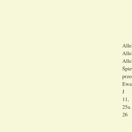
Alle
Alle
Alle
Śpi
prze
Ewan
J
11,
25a.
26