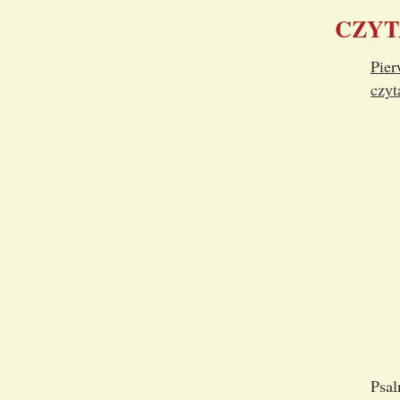
CZYT
Pier
czyt
Psa