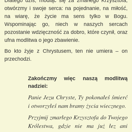
Dlatego dziś, modląc się za zmarłego Krzysztofa,
otwórzmy i swoje serca: na pojednanie, na miłość,
na wiarę, że życie ma sens tylko w Bogu.
Wspominając go, niech w naszych sercach
pozostanie wdzięczność za dobro, które czynił, oraz
ufna modlitwa o jego zbawienie.
Bo kto żyje z Chrystusem, ten nie umiera – on
przechodzi.
Zakończmy więc naszą modlitwą
nadziei:
Panie Jezu Chryste, Ty pokonałeś śmierć
i otworzyłeś nam bramy życia wiecznego.
Przyjmij zmarłego Krzysztofa do Twojego
Królestwa, gdzie nie ma już łez ani