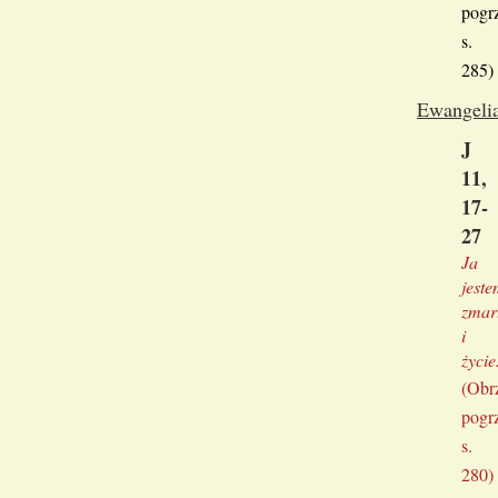
pogr
s.
285)
Ewangeli
J
11,
17-
27
Ja
jest
zmar
i
życie
(Obr
pogr
s.
280)