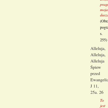
prag
moja
dusz
(Obr
pogr
s.
255)
Alleluja,
Alleluja,
Alleluja
Śpiew
przed
Ewangelią
J 11,
25a. 26
To
jest