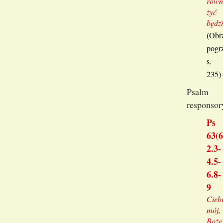
równ
żyć
będz
(Obr
pogr
s.
235)
Psalm
responsor
Ps
63(6
2.3-
4.5-
6.8-
9
Cieb
mój,
Boże