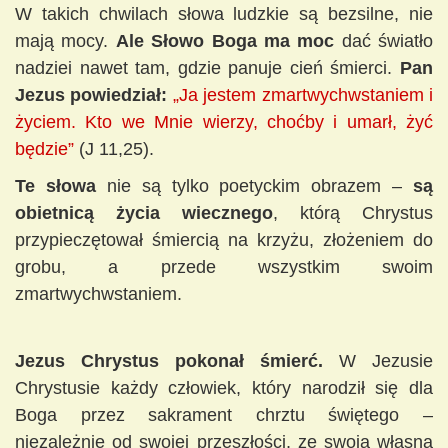
W takich chwilach słowa ludzkie są bezsilne, nie
mają mocy.
Ale Słowo Boga ma moc
dać światło
nadziei nawet tam, gdzie panuje cień śmierci.
Pan
Jezus powiedział:
„Ja jestem zmartwychwstaniem i
życiem. Kto we Mnie wierzy, choćby i umarł, żyć
będzie”
(J 11,25).
Te słowa
nie są tylko poetyckim obrazem –
są
obietnicą życia wiecznego
, którą Chrystus
przypieczętował śmiercią na krzyżu, złożeniem do
grobu, a przede wszystkim swoim
zmartwychwstaniem.
Jezus Chrystus pokonał śmierć.
W Jezusie
Chrystusie każdy człowiek, który narodził się dla
Boga przez sakrament chrztu świętego –
niezależnie od swojej przeszłości, ze swoją własną