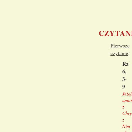
CZYTAN
Pierwsze
czytanie
:
Rz
6,
3-
9
Jeżel
umar
z
Chry
z
Nim