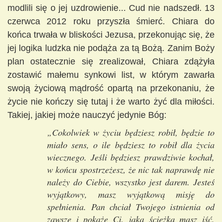
modlili się o jej uzdrowienie... Cud nie nadszedł. 13
czerwca 2012 roku przyszła śmierć. Chiara do
końca trwała w bliskości Jezusa, przekonując się, że
jej logika ludzka nie podąża za tą Bożą. Zanim Boży
plan ostatecznie się zrealizował, Chiara zdążyła
zostawić małemu synkowi list, w którym zawarła
swoją życiową mądrość opartą na przekonaniu, że
życie nie kończy się tutaj i że warto żyć dla miłości.
Takiej, jakiej może nauczyć jedynie Bóg:
„Cokolwiek w życiu będziesz robił, będzie to
miało sens, o ile będziesz to robił dla życia
wiecznego. Jeśli będziesz prawdziwie kochał,
w końcu spostrzeżesz, że nic tak naprawdę nie
należy do Ciebie, wszystko jest darem. Jesteś
wyjątkowy, masz wyjątkową misję do
spełnienia. Pan chciał Twojego istnienia od
zawsze i pokaże Ci, jaką ścieżką masz iść,