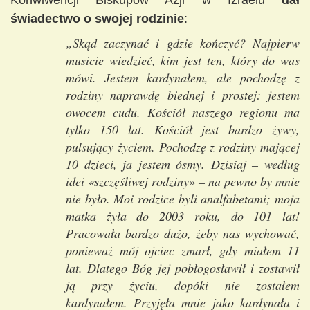
Konwiwencji Biskupów Azji w Izraelu
dał
świadectwo o swojej rodzinie
:
„Skąd zaczynać i gdzie kończyć? Najpierw
musicie wiedzieć, kim jest ten, który do was
mówi. Jestem kardynałem, ale pochodzę z
rodziny naprawdę biednej i prostej: jestem
owocem cudu. Kościół naszego regionu ma
tylko 150 lat. Kościół jest bardzo żywy,
pulsujący życiem. Pochodzę z rodziny mającej
10 dzieci, ja jestem ósmy. Dzisiaj – według
idei «szczęśliwej rodziny» – na pewno by mnie
nie było. Moi rodzice byli analfabetami; moja
matka żyła do 2003 roku, do 101 lat!
Pracowała bardzo dużo, żeby nas wychować,
ponieważ mój ojciec zmarł, gdy miałem 11
lat. Dlatego Bóg jej pobłogosławił i zostawił
ją przy życiu, dopóki nie zostałem
kardynałem. Przyjęła mnie jako kardynała i