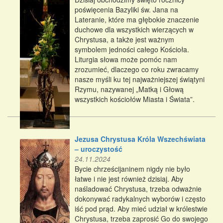
poświęcenia Bazyliki św. Jana na
Lateranie, które ma głębokie znaczenie
duchowe dla wszystkich wierzących w
Chrystusa, a także jest ważnym
symbolem jedności całego Kościoła.
Liturgia słowa może pomóc nam
zrozumieć, dlaczego co roku zwracamy
nasze myśli ku tej najważniejszej świątyni
Rzymu, nazywanej „Matką i Głową
wszystkich kościołów Miasta i Świata”.
Jezusa Chrystusa Króla Wszechświata
– uroczystość
24.11.2024
Bycie chrześcijaninem nigdy nie było
łatwe i nie jest również dzisiaj. Aby
naśladować Chrystusa, trzeba odważnie
dokonywać radykalnych wyborów i często
iść pod prąd. Aby mieć udział w królestwie
Chrystusa, trzeba zaprosić Go do swojego