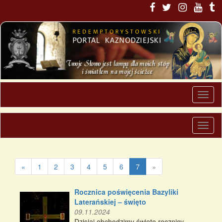
«
1
2
3
4
5
6
7
»
Rocznica poświęcenia Bazyliki
Laterańskiej – święto
09.11.2024
Dzisiaj obchodzimy święto rocznicy