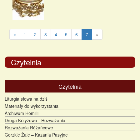
«
1
2
3
4
5
6
7
»
Czytelnia
Czytelnia
Liturgia słowa na dziś
Materiały do wykorzystania
Archiwum Homilii
Droga Krzyżowa - Rozważania
Rozważania Różańcowe
Gorzkie Żale – Kazania Pasyjne