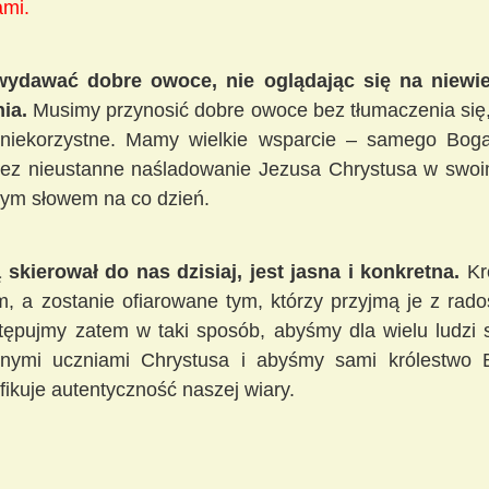
ami.
wydawać dobre owoce, nie oglądając się na niewie
ia.
Musimy przynosić dobre owoce bez tłumaczenia się, 
niekorzystne. Mamy wielkie wsparcie – samego Boga
rzez nieustanne naśladowanie Jezusa Chrystusa w swoi
żym słowem na co dzień.
skierował do nas dzisiaj, jest jasna i konkretna.
Kró
, a zostanie ofiarowane tym, którzy przyjmą je z radoś
stępujmy zatem w taki sposób, abyśmy dla wielu ludzi
cznymi uczniami Chrystusa i abyśmy sami królestwo B
fikuje autentyczność naszej wiary.