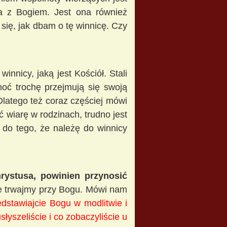
ia z Bogiem. Jest ona również
się, jak dbam o tę winnicę. Czy
innicy, jaką jest Kościół. Stali
hoć trochę przejmują się swoją
Dlatego też coraz częściej mówi
 wiarę w rodzinach, trudno jest
 do tego, że należę do winnicy
ystusa, powinien przynosić
ie trwajmy przy Bogu. Mówi nam
dstawiajcie Bogu w modlitwie i
słyszeliście i co zobaczyliście u