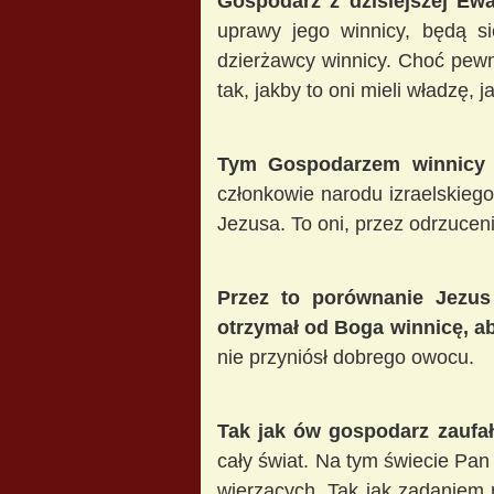
Gospodarz z dzisiejszej Ewa
uprawy jego winnicy, będą si
dzierżawcy winnicy. Choć pewni
tak, jakby to oni mieli władzę, j
Tym Gospodarzem winnicy p
członkowie narodu izraelskiego.
Jezusa. To oni, przez odrzucen
Przez to porównanie Jezus
otrzymał od Boga winnicę, aby
nie przyniósł dobrego owocu.
Tak jak ów gospodarz zaufa
cały świat. Na tym świecie Pan 
wierzących. Tak jak zadaniem r