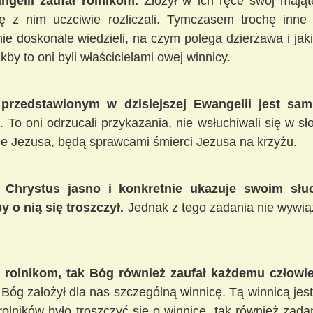
ngelii zaufał rolnikom.
Złożył w ich ręce swój mająt
ę z nim uczciwie rozliczali. Tymczasem trochę inne 
e doskonale wiedzieli, na czym polega dzierżawa i jaki
akby to oni byli właścicielami owej winnicy.
rzedstawionym w dzisiejszej Ewangelii jest sa
 To oni odrzucali przykazania, nie wsłuchiwali się w sł
ie Jezusa, będą sprawcami śmierci Jezusa na krzyżu.
 Chrystus jasno i konkretnie ukazuje swoim sł
 o nią się troszczył.
Jednak z tego zadania nie wywią
ł rolnikom, tak Bóg również zaufał każdemu człowi
Bóg założył dla nas szczególną winnicę. Tą winnicą jest
olników było troszczyć się o winnicę, tak również zad