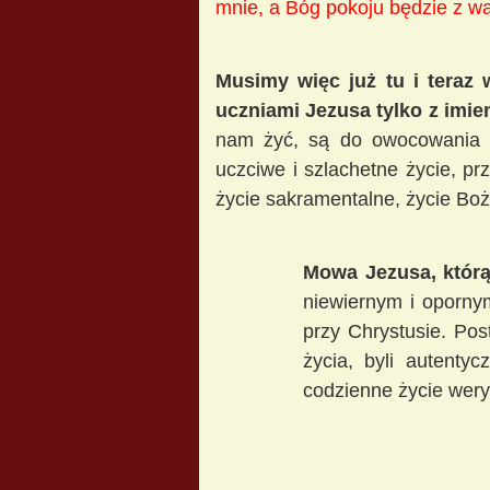
mnie, a Bóg pokoju będzie z w
Musimy więc już tu i teraz 
uczniami Jezusa tylko z imien
nam żyć, są do owocowania 
uczciwe i szlachetne życie, p
życie sakramentalne, życie Bo
Mowa Jezusa, którą 
niewiernym i opornym
przy Chrystusie. Po
życia, byli autenty
codzienne życie wery