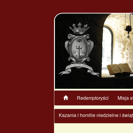
Redemptoryści
Misja s
Kazania i homilie niedzielne i świ