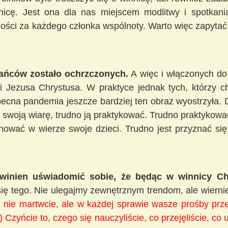
nicę. Jest ona dla nas miejscem modlitwy i spotkan
ści za każdego członka wspólnoty. Warto więc zapytać 
ańców zostało ochrzczonych.
A więc i włączonych do w
mi Jezusa Chrystusa. W praktyce jednak tych, którzy c
obecna pandemia jeszcze bardziej ten obraz wyostrzyła. 
 swoją wiarę, trudno ją praktykować. Trudno praktykować
ować w wierze swoje dzieci. Trudno jest przyznać się
inien uświadomić sobie, że będąc w winnicy Chr
ię tego. Nie ulegajmy zewnętrznym trendom, ale wiern
ż nie martwcie, ale w każdej sprawie wasze prośby prze
) Czyńcie to, czego się nauczyliście, co przejęliście, co u