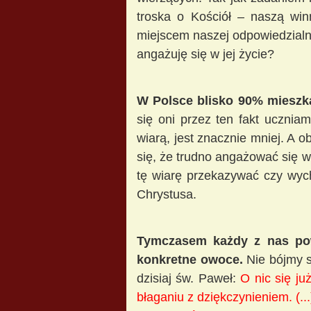
troska o Kościół – naszą win
miejscem naszej odpowiedzialno
angażuję się w jej życie?
W Polsce blisko 90% mieszk
się oni przez ten fakt ucznia
wiarą, jest znacznie mniej. A 
się, że trudno angażować się w
tę wiarę przekazywać czy wych
Chrystusa.
Tymczasem każdy z nas pow
konkretne owoce.
Nie bójmy s
dzisiaj św. Paweł:
O nic się ju
błaganiu z dziękczynieniem. (...