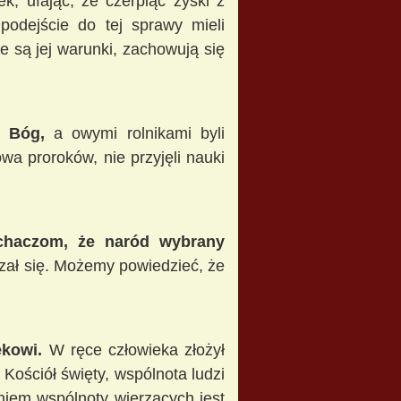
ek, ufając, że czerpiąc zyski z
podejście do tej sprawy mieli
e są jej warunki, zachowują się
m Bóg,
a owymi rolnikami byli
owa proroków, nie przyjęli nauki
uchaczom, że naród wybrany
zał się. Możemy powiedzieć, że
ekowi.
W ręce człowieka złożył
 Kościół święty, wspólnota ludzi
aniem wspólnoty wierzących jest