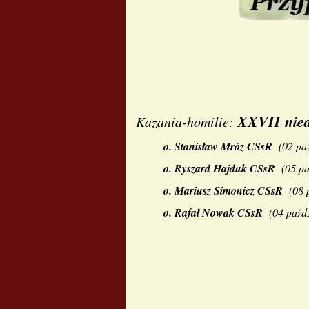
XXVII nied
Kazania-homilie:
o.
Stanisław Mróz CSsR
(
02 pa
o.
Ryszard Hajduk CSsR
(
05 pa
o.
Mariusz Simonicz CSsR
(
08 
o.
Rafał Nowak CSsR
(
04 paźdz