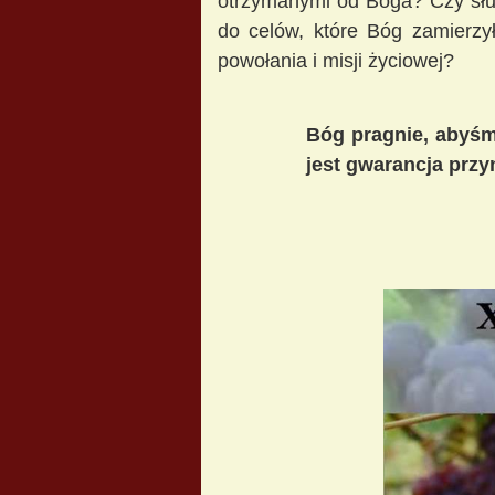
otrzymanymi od Boga? Czy służy
do celów, które Bóg zamierz
powołania i misji życiowej?
Bóg pragnie, abyśm
jest gwarancja przy