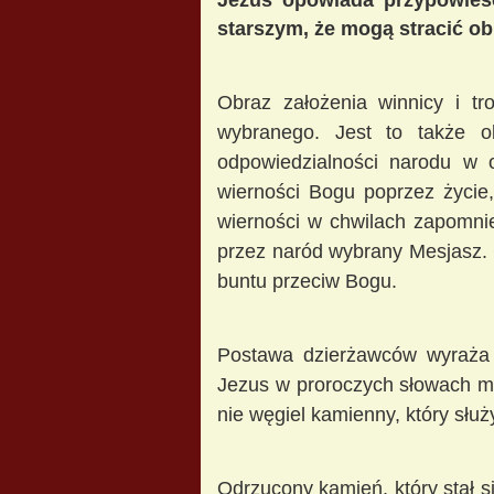
Jezus opowiada przypowieś
starszym, że mogą stracić obi
Obraz założenia winnicy i tr
wybranego. Jest to także 
odpowiedzialności narodu w 
wierności Bogu poprzez życie,
wierności w chwilach zapomnie
przez naród wybrany Mesjasz. C
buntu przeciw Bogu.
Postawa dzierżawców wyraża o
Jezus w proroczych słowach mó
nie węgiel kamienny, który słu
Odrzucony kamień, który stał s