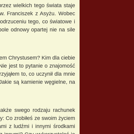
zez wielkich tego świata staje
św. Franciszek z Asyżu. Wobec
odrzuceniu tego, co światowe i
le odnowy opartej nie na sile
sem Chrystusem? Kim dla ciebie
. Nie jest to pytanie o znajomość
zyjąłem to, co uczynił dla mnie
Jakie są kamienie węgielne, na
j także swego rodzaju rachunek
wy: Co zrobiłeś ze swoim życiem
ami z ludźmi i innymi środkami