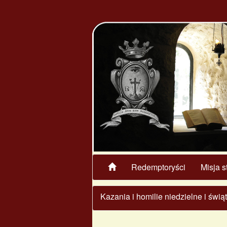
Redemptoryści
Misja s
Kazania i homilie niedzielne i świ