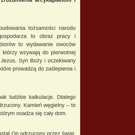
zrozumienia arcykapłanom i
a budowania tożsamości narodu
ospodarza to obraz pracy i
 zbiorów to wydawanie owoców
, którzy wzywają do pierwotnej
o Jezus, Syn Boży i oczekiwany
które prowadzą do zaślepienia i
k ludzkie kalkulacje. Dlatego
drzucony. Kamień węgielny – to
 którym osadza się cały dom.
ostał On odrzucony przez świat,