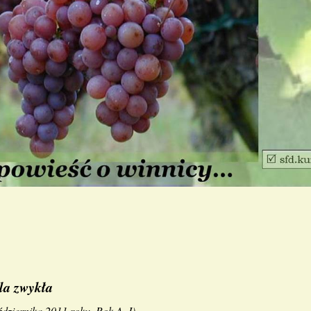
la zwykła
ździernika 2011 roku, Rok A, I
)