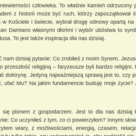
iewierności człowieka. To właśnie kamień odrzucony pr
dem z historii może być ruch, którzy zapoczątkował 
 w Kościele i świecie, wybrał drogę odnowy opartą na 
San Damiano własnymi dłońmi i wybór ubóstwa to symbo
sa. To jest także inspiracja dla nas dzisiaj.
ć nam dzisiaj pytanie: Co zrobiłeś z moim Synem, Jezu
o przeszłość religijną – faryzeusze byli bardzo religijni
li doktrynę. Jedyną najważniejszą sprawą jest to, czy pr
, ufać Mu? Na jakim fundamencie buduję moje życie? 
ić się plonem z gospodarzem. Jest to dla nas dzisia
ie: Co uczyniłeś z tym, co ci powierzyłem? Innymi sło
zytem wiary, z możliwościami, energią, czasem, relacj