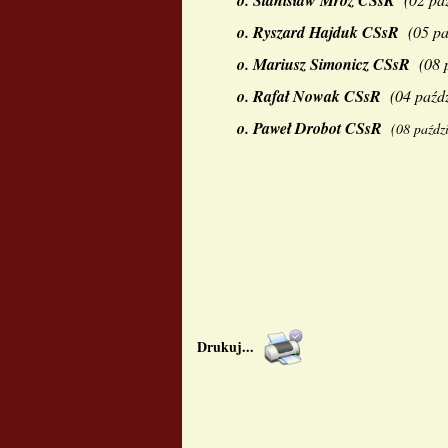
o.
Stanisław Mróz CSsR
o.
Ryszard Hajduk CSsR
(
05 pa
o.
Mariusz Simonicz CSsR
(
08 
o.
Rafał Nowak CSsR
(
04 paźdz
o.
Paweł Drobot CSsR
(0
8 paźdz
Drukuj
...