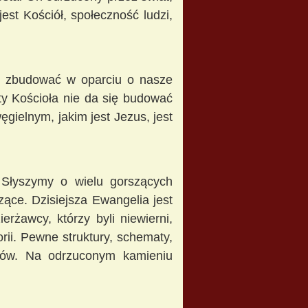
est Kościół, społeczność ludzi,
ię zbudować w oparciu o nasze
ty Kościoła nie da się budować
ęgielnym, jakim jest Jezus, jest
 Słyszymy o wielu gorszących
zące. Dzisiejsza Ewangelia jest
rżawcy, którzy byli niewierni,
orii. Pewne struktury, schematy,
ców. Na odrzuconym kamieniu