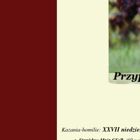
XXVII niedzie
Kazania-homilie:
(
02 pa