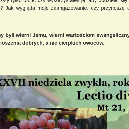
ły tylko tobie, czy wykorzystałeś je, aby podzielić się
ył? Jak wygląda moje zaangażowanie, czy przynoszę
y byli wierni Jemu, wierni wartościom ewangeliczny
noszenia dobrych, a nie cierpkich owoców.