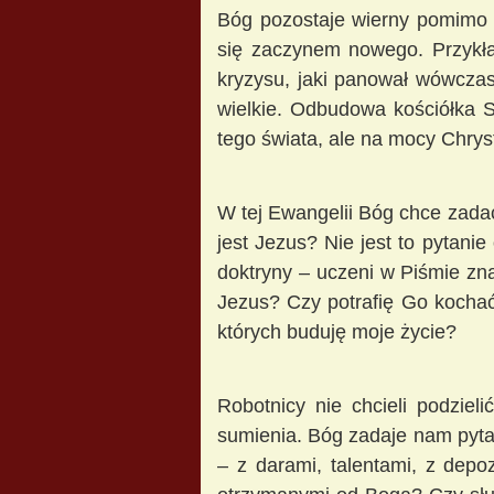
Bóg pozostaje wierny pomimo n
się zaczynem nowego. Przykła
kryzysu, jaki panował wówczas
wielkie. Odbudowa kościółka 
tego świata, ale na mocy Chrystu
W tej Ewangelii Bóg chce zada
jest Jezus? Nie jest to pytanie 
doktryny – uczeni w Piśmie zna
Jezus? Czy potrafię Go kochać
których buduję moje życie?
Robotnicy nie chcieli podziel
sumienia. Bóg zadaje nam pytan
– z darami, talentami, z depo