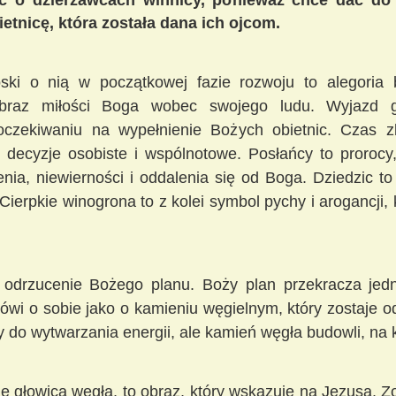
ć o dzierżawcach winnicy, ponieważ chce dać do 
etnicę, która została dana ich ojcom.
oski o nią w początkowej fazie rozwoju to alegori
obraz miłości Boga wobec swojego ludu. Wyjazd g
oczekiwaniu na wypełnienie Bożych obietnic. Czas
 decyzje osobiste i wspólnotowe. Posłańcy to prorocy
nia, niewierności i oddalenia się od Boga. Dziedzic t
ierpkie winogrona to z kolei symbol pychy i arogancji, 
drzucenie Bożego planu. Boży plan przekracza jedna
wi o sobie jako o kamieniu węgielnym, który zostaje o
ży do wytwarzania energii, ale kamień węgła budowli, na
ię głowicą węgła, to obraz, który wskazuje na Jezusa. Z