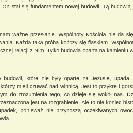
e On stał się fundamentem nowej budowli. Tą budowlą j
 nam ważne przesłanie. Wspólnoty Kościoła nie da s
wania. Każda taka próba kończy się fiaskiem. Wspólno
cznej relacji z Nim. Tylko budowla oparta na kamieniu w
 budowli, które nie były oparte na Jezusie, upada.
 którzy mieli czuwać nad winnicą. Jest to przykre i gors
nym do zrozumienia tego, co dzieje się wokół nas. Dzie
zeznaczona jest na rozgrabienie. Ale to nie koniec hist
upadek, ponieważ nie przynoszą oczekiwanych owo
wla.