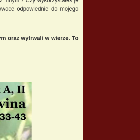
 z innymi? Czy wykorzystałeś je
 owoce odpowiednie do mojego
m oraz wytrwali w wierze. To