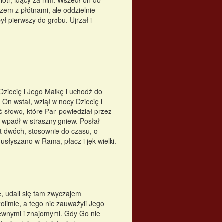
otr, idący za nim. Wszedł on do
azem z płótnami, ale oddzielnie
ł pierwszy do grobu. Ujrzał i
 Dziecię i Jego Matkę i uchodź do
 On wstał, wziął w nocy Dziecię i
ić słowo, które Pan powiedział przez
wpadł w straszny gniew. Posłał
at dwóch, stosownie do czasu, o
usłyszano w Rama, płacz i jęk wielki.
e, udali się tam zwyczajem
olimie, a tego nie zauważyli Jego
krewnymi i znajomymi. Gdy Go nie