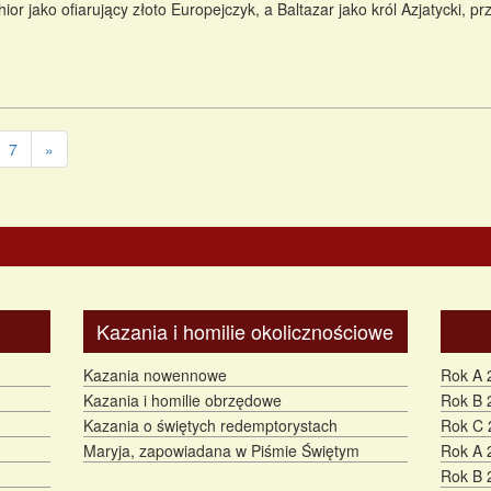
ior jako ofiarujący złoto Europejczyk, a Baltazar jako król Azjatycki, p
7
»
Kazania i homilie okolicznościowe
Kazania nowennowe
Rok A 
Kazania i homilie obrzędowe
Rok B 
Kazania o świętych redemptorystach
Rok C 
Maryja, zapowiadana w Piśmie Świętym
Rok A 
Rok B 