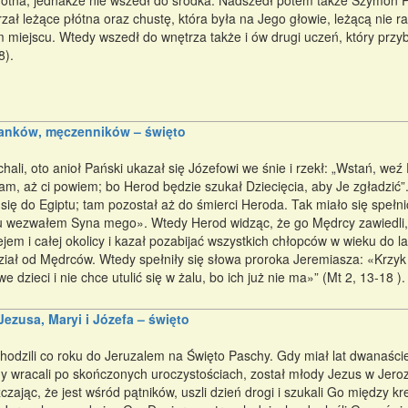
łótna, jednakże nie wszedł do środka. Nadszedł potem także Szymon Pi
rzał leżące płótna oraz chustę, która była na Jego głowie, leżącą nie r
 miejscu. Wtedy wszedł do wnętrza także i ów drugi uczeń, który przyby
8).
anków, męczenników – święto
ali, oto anioł Pański ukazał się Józefowi we śnie i rzekł: „Wstań, weź
am, aż ci powiem; bo Herod będzie szukał Dziecięcia, aby Je zgładzić”.
się do Egiptu; tam pozostał aż do śmierci Heroda. Tak miało się spełn
u wezwałem Syna mego». Wtedy Herod widząc, że go Mędrcy zawiedli, 
jem i całej okolicy i kazał pozabijać wszystkich chłopców w wieku do l
ział od Mędrców. Wtedy spełniły się słowa proroka Jeremiasza: «Krzyk 
 dzieci i nie chce utulić się w żalu, bo ich już nie ma»” (Mt 2, 13-18 ).
Jezusa, Maryi i Józefa – święto
hodzili co roku do Jeruzalem na Święto Paschy. Gdy miał lat dwanaści
y wracali po skończonych uroczystościach, został młody Jezus w Jeroz
zając, że jest wśród pątników, uszli dzień drogi i szukali Go między 