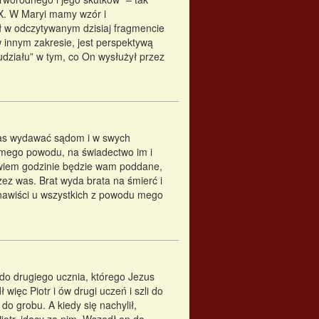
X. W Maryi mamy wzór i
 w odczytywanym dzisiaj fragmencie
w innym zakresie, jest perspektywą
 udziału” w tym, co On wysłużył przez
 was wydawać sądom i w swych
 mego powodu, na świadectwo im i
owiem godzinie będzie wam poddane,
ez was. Brat wyda brata na śmierć i
ienawiści u wszystkich z powodu mego
do drugiego ucznia, którego Jezus
więc Piotr i ów drugi uczeń i szli do
do grobu. A kiedy się nachylił,