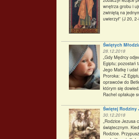
zobaczył leżące p
wnętrza grobu i uj
zwiniętą na jednym
uwierzył” (J 20, 2-
Świętych Młodzi
28.12.2018
„Gdy Mędrcy odjech
Egiptu; pozostań t
Jego Matkę i udał 
Proroka: «Z Egipt
oprawców do Betle
którym się dowied
Rachel opłakuje swe
Świętej Rodziny 
30.12.2018
„Rodzice Jezusa c
świątecznym. Kied
Rodzice. Przypuszc