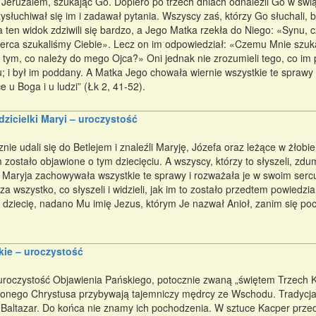
do Jeruzalem, szukając Go. Dopiero po trzech dniach odnaleźli Go w świą
ysłuchiwał się im i zadawał pytania. Wszyscy zaś, którzy Go słuchali, b
 ten widok zdziwili się bardzo, a Jego Matka rzekła do Niego: «Synu, 
serca szukaliśmy Ciebie». Lecz on im odpowiedział: «Czemu Mnie szukal
tym, co należy do mego Ojca?» Oni jednak nie zrozumieli tego, co im p
u; i był im poddany. A Matka Jego chowała wiernie wszystkie te sprawy
e u Boga i u ludzi” (Łk 2, 41-52).
dzicielki Maryi – uroczystość
nie udali się do Betlejem i znaleźli Maryję, Józefa oraz leżące w żłobi
m zostało objawione o tym dziecięciu. A wszyscy, którzy to słyszeli, zdum
 Maryja zachowywała wszystkie te sprawy i rozważała je w swoim sercu. 
a wszystko, co słyszeli i widzieli, jak im to zostało przedtem powiedz
 dziecię, nadano Mu imię Jezus, którym Je nazwał Anioł, zanim się pocz
kie – uroczystość
roczystość Objawienia Pańskiego, potocznie zwaną „świętem Trzech Kr
onego Chrystusa przybywają tajemniczy mędrcy ze Wschodu. Tradycj
i Baltazar. Do końca nie znamy ich pochodzenia. W sztuce Kacper przed