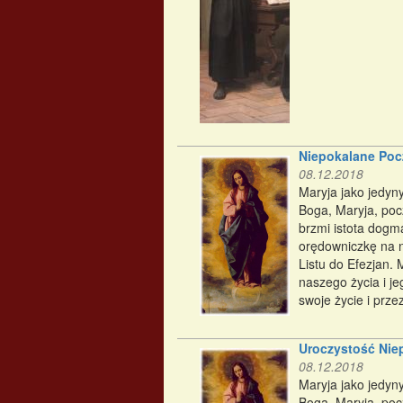
Niepokalane Pocz
08.12.2018
Maryja jako jedyn
Boga, Maryja, poc
brzmi istota dogm
orędowniczkę na 
Listu do Efezjan. 
naszego życia i je
swoje życie i prze
Uroczystość Nie
08.12.2018
Maryja jako jedyn
Boga, Maryja, poc