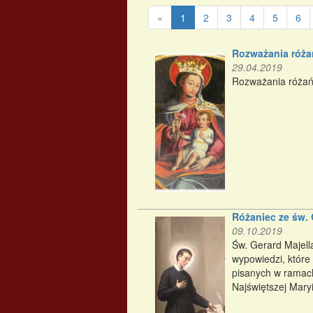
«
1
2
3
4
5
6
Rozważania róża
29.04.2019
Rozważania różań
Różaniec ze św. 
09.10.2019
Św. Gerard Majell
wypowiedzi, które
pisanych w ramach
Najświętszej Mary