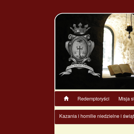
Redemptoryści
Misja s
Kazania i homilie niedzielne i świ