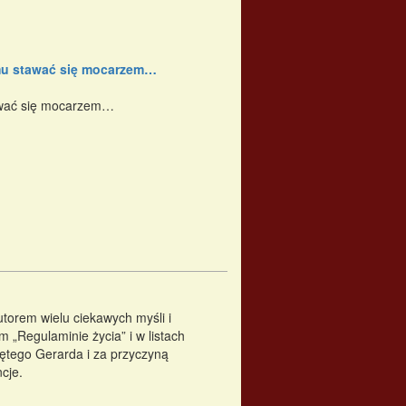
emu stawać się mocarzem…
awać się mocarzem…
torem wielu ciekawych myśli i
 „Regulaminie życia” i w listach
ętego Gerarda i za przyczyną
cje.