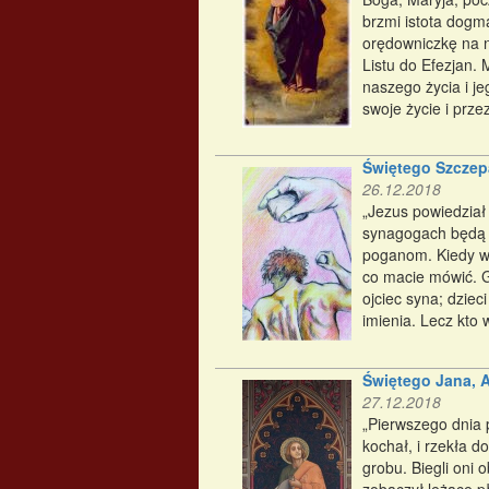
brzmi istota dogm
orędowniczkę na 
Listu do Efezjan. 
naszego życia i je
swoje życie i prze
Świętego Szczep
26.12.2018
„Jezus powiedział
synagogach będą 
poganom. Kiedy wa
co macie mówić. G
ojciec syna; dzie
imienia. Lecz kto
Świętego Jana, A
27.12.2018
„Pierwszego dnia 
kochał, i rzekła d
grobu. Biegli oni 