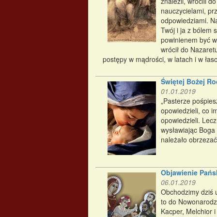
znaleźli, wrócili 
nauczycielami, prz
odpowiedziami. Na
Twój i ja z bólem 
powinienem być w 
wrócił do Nazaret
postępy w mądrości, w latach i w łasc
Świętej Bożej Ro
01.01.2019
„Pasterze pośpiesz
opowiedzieli, co i
opowiedzieli. Lecz
wysławiając Boga z
należało obrzezać
Objawienie Pańs
06.01.2019
Obchodzimy dziś u
to do Nowonarodz
Kacper, Melchior 