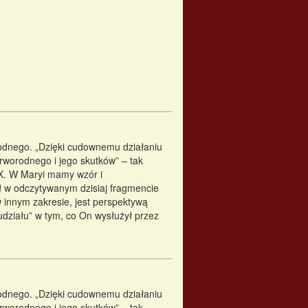
rodnego. „Dzięki cudownemu działaniu
rworodnego i jego skutków” – tak
X. W Maryi mamy wzór i
 w odczytywanym dzisiaj fragmencie
w innym zakresie, jest perspektywą
 udziału” w tym, co On wysłużył przez
rodnego. „Dzięki cudownemu działaniu
rworodnego i jego skutków” – tak