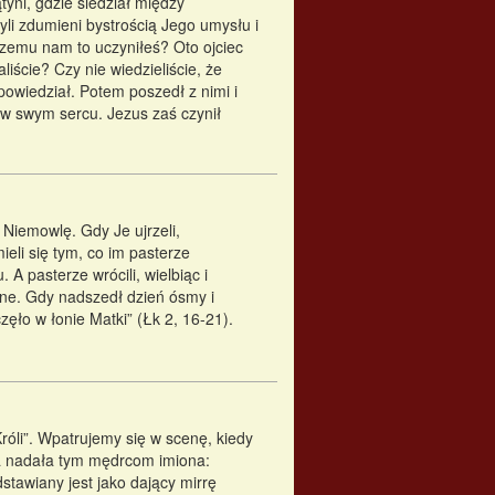
tyni, gdzie siedział między
yli zdumieni bystrością Jego umysłu i
czemu nam to uczyniłeś? Oto ojciec
iście? Czy nie wiedzieliście, że
owiedział. Potem poszedł z nimi i
 w swym sercu. Jezus zaś czynił
e Niemowlę. Gdy Je ujrzeli,
ieli się tym, co im pasterze
A pasterze wrócili, wielbiąc i
iane. Gdy nadszedł dzień ósmy i
ęło w łonie Matki” (Łk 2, 16-21).
óli”. Wpatrujemy się w scenę, kiedy
a nadała tym mędrcom imiona:
stawiany jest jako dający mirrę