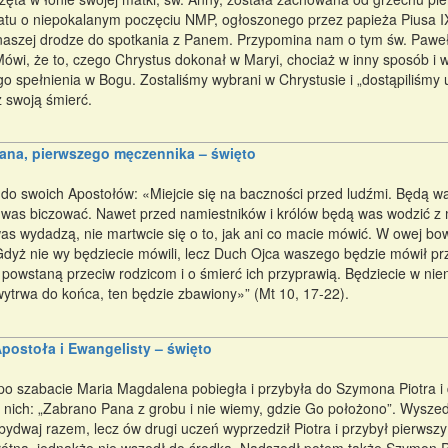
atu o niepokalanym poczęciu NMP, ogłoszonego przez papieża Piusa I
naszej drodze do spotkania z Panem. Przypomina nam o tym św. Paweł
Mówi, że to, czego Chrystus dokonał w Maryi, chociaż w inny sposób i 
go spełnienia w Bogu. Zostaliśmy wybrani w Chrystusie i „dostąpiliśmy
z swoją śmierć.
ana, pierwszego męczennika – święto
 do swoich Apostołów: «Miejcie się na baczności przed ludźmi. Będą
was biczować. Nawet przed namiestników i królów będą was wodzić z
s wydadzą, nie martwcie się o to, jak ani co macie mówić. W owej b
dyż nie wy będziecie mówili, lecz Duch Ojca waszego będzie mówił prz
ci powstaną przeciw rodzicom i o śmierć ich przyprawią. Będziecie w n
 wytrwa do końca, ten będzie zbawiony»” (Mt 10, 17-22).
postoła i Ewangelisty – święto
po szabacie Maria Magdalena pobiegła i przybyła do Szymona Piotra i 
o nich: „Zabrano Pana z grobu i nie wiemy, gdzie Go położono”. Wyszedł 
obydwaj razem, lecz ów drugi uczeń wyprzedził Piotra i przybył pierwszy 