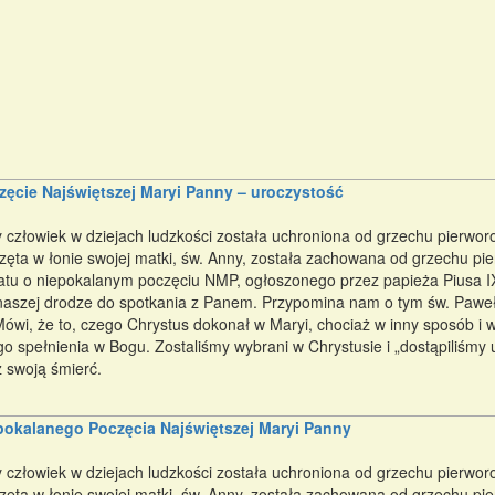
ęcie Najświętszej Maryi Panny – uroczystość
y człowiek w dziejach ludzkości została uchroniona od grzechu pierwo
zęta w łonie swojej matki, św. Anny, została zachowana od grzechu pie
atu o niepokalanym poczęciu NMP, ogłoszonego przez papieża Piusa I
naszej drodze do spotkania z Panem. Przypomina nam o tym św. Paweł
Mówi, że to, czego Chrystus dokonał w Maryi, chociaż w inny sposób i 
go spełnienia w Bogu. Zostaliśmy wybrani w Chrystusie i „dostąpiliśmy
z swoją śmierć.
pokalanego Poczęcia Najświętszej Maryi Panny
y człowiek w dziejach ludzkości została uchroniona od grzechu pierwo
zęta w łonie swojej matki, św. Anny, została zachowana od grzechu pie