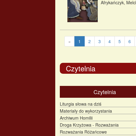
Afrykańczyk, Melch
«
1
2
3
4
5
6
Czytelnia
Czytelnia
Liturgia słowa na dziś
Materiały do wykorzystania
Archiwum Homilii
Droga Krzyżowa - Rozważania
Rozważania Różańcowe