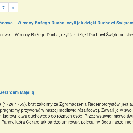
7
»
ńcowe – W mocy Bożego Ducha, czyli jak dzięki Duchowi Święt
cowe – W mocy Bożego Ducha, czyli jak dzięki Duchowi Świętemu st
Gerardem Majellą
a (1726-1755), brat zakonny ze Zgromadzenia Redemptorystów, jest au
 pragniemy przywołać w naszej modlitwie różańcowej. Zawarł je w swoim
 kierownictwa duchowego do różnych osób. Przez wstawiennictwo świ
i Panny, którą Gerard tak bardzo umiłował, polecajmy Bogu nasze inten