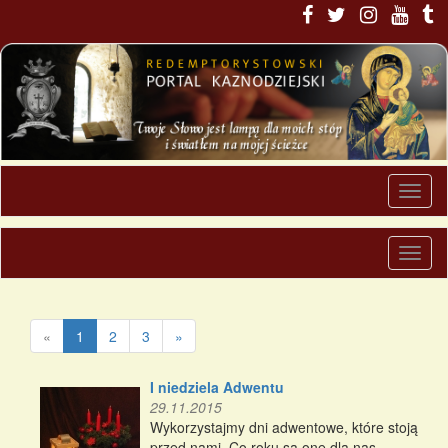
«
1
2
3
»
I niedziela Adwentu
29.11.2015
Wykorzystajmy dni adwentowe, które stoją
przed nami. Co roku są one dla nas