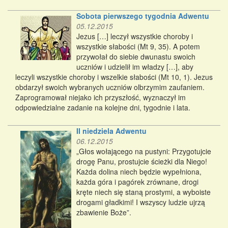
Sobota pierwszego tygodnia Adwentu
05.12.2015
Jezus […] leczył wszystkie choroby i
wszystkie słabości (Mt 9, 35). A potem
przywołał do siebie dwunastu swoich
uczniów i udzielił im władzy […], aby
leczyli wszystkie choroby i wszelkie słabości (Mt 10, 1). Jezus
obdarzył swoich wybranych uczniów olbrzymim zaufaniem.
Zaprogramował niejako ich przyszłość, wyznaczył im
odpowiedzialne zadanie na kolejne dni, tygodnie i lata.
II niedziela Adwentu
06.12.2015
„Głos wołającego na pustyni: Przygotujcie
drogę Panu, prostujcie ścieżki dla Niego!
Każda dolina niech będzie wypełniona,
każda góra i pagórek zrównane, drogi
kręte niech się staną prostymi, a wyboiste
drogami gładkimi! I wszyscy ludzie ujrzą
zbawienie Boże”.