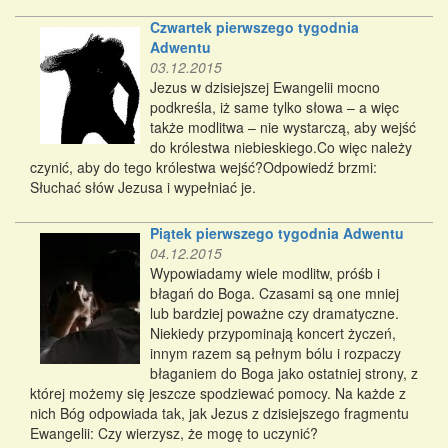
Czwartek pierwszego tygodnia
Adwentu
03.12.2015
Jezus w dzisiejszej Ewangelii mocno
podkreśla, iż same tylko słowa – a więc
także modlitwa – nie wystarczą, aby wejść
do królestwa niebieskiego.Co więc należy
czynić, aby do tego królestwa wejść?Odpowiedź brzmi:
Słuchać słów Jezusa i wypełniać je.
Piątek pierwszego tygodnia Adwentu
04.12.2015
Wypowiadamy wiele modlitw, próśb i
błagań do Boga. Czasami są one mniej
lub bardziej poważne czy dramatyczne.
Niekiedy przypominają koncert życzeń,
innym razem są pełnym bólu i rozpaczy
błaganiem do Boga jako ostatniej strony, z
której możemy się jeszcze spodziewać pomocy. Na każde z
nich Bóg odpowiada tak, jak Jezus z dzisiejszego fragmentu
Ewangelii: Czy wierzysz, że mogę to uczynić?