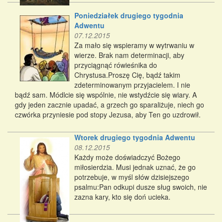
Poniedziałek drugiego tygodnia
Adwentu
07.12.2015
Za mało się wspieramy w wytrwaniu w
wierze. Brak nam determinacji, aby
przyciągnąć rówieśnika do
Chrystusa.Proszę Cię, bądź takim
zdeterminowanym przyjacielem. I nie
bądź sam. Módlcie się wspólnie, nie wstydźcie się wiary. A
gdy jeden zacznie upadać, a grzech go sparaliżuje, niech go
czwórka przyniesie pod stopy Jezusa, aby Ten go uzdrowił.
Wtorek drugiego tygodnia Adwentu
08.12.2015
Każdy może doświadczyć Bożego
miłosierdzia. Musi jednak uznać, że go
potrzebuje, w myśl słów dzisiejszego
psalmu:Pan odkupi dusze sług swoich, nie
zazna kary, kto się doń ucieka.