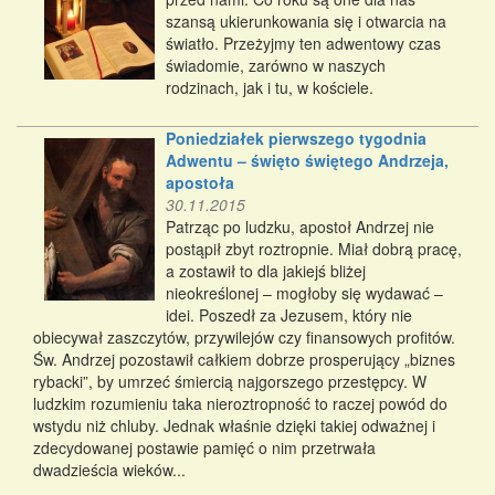
szansą ukierunkowania się i otwarcia na
światło. Przeżyjmy ten adwentowy czas
świadomie, zarówno w naszych
rodzinach, jak i tu, w kościele.
Poniedziałek pierwszego tygodnia
Adwentu – święto świętego Andrzeja,
apostoła
30.11.2015
Patrząc po ludzku, apostoł Andrzej nie
postąpił zbyt roztropnie. Miał dobrą pracę,
a zostawił to dla jakiejś bliżej
nieokreślonej – mogłoby się wydawać –
idei. Poszedł za Jezusem, który nie
obiecywał zaszczytów, przywilejów czy finansowych profitów.
Św. Andrzej pozostawił całkiem dobrze prosperujący „biznes
rybacki”, by umrzeć śmiercią najgorszego przestępcy. W
ludzkim rozumieniu taka nieroztropność to raczej powód do
wstydu niż chluby. Jednak właśnie dzięki takiej odważnej i
zdecydowanej postawie pamięć o nim przetrwała
dwadzieścia wieków...