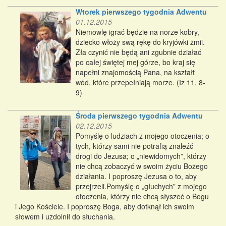
Wtorek pierwszego tygodnia Adwentu
01.12.2015
Niemowlę igrać będzie na norze kobry,
dziecko włoży swą rękę do kryjówki żmii.
Zła czynić nie będą ani zgubnie działać
po całej świętej mej górze, bo kraj się
napełni znajomością Pana, na kształt
wód, które przepełniają morze. (Iz 11, 8-
9)
Środa pierwszego tygodnia Adwentu
02.12.2015
Pomyślę o ludziach z mojego otoczenia; o
tych, którzy sami nie potrafią znaleźć
drogi do Jezusa; o „niewidomych”, którzy
nie chcą zobaczyć w swoim życiu Bożego
działania. I poproszę Jezusa o to, aby
przejrzeli.Pomyślę o „głuchych” z mojego
otoczenia, którzy nie chcą słyszeć o Bogu
i Jego Kościele. I poproszę Boga, aby dotknął ich swoim
słowem i uzdolnił do słuchania.