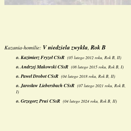
V niedziela zwykła
Rok B
,
Kazania-homilie:
o.
Kazimierz Fryzeł
CSsR
(
05 lutego 2012 roku, Rok B, II
)
o.
Andrzej Makowski CSsR
(
08 lutego 2015 roku, Rok B, I
)
o.
Paweł Drobot
CSsR
(
04
lutego
2018 roku, Rok B, II
)
o.
Jarosław Liebersbach CSsR
(
07 lutego
2021 roku, Rok B,
I
)
o.
Grzegorz Pruś CSsR
(
04 lutego 2024 roku, Rok B, II
)