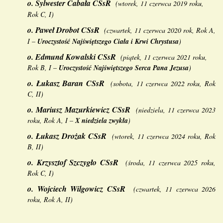
o.
Sylwester Cabała CSsR
(
wtorek, 11 czerwca 2019 roku,
Rok C, I
)
o.
Paweł Drobot CSsR
(czwartek, 11 czerwca 2020 rok, Rok A,
I
–
Uroczystość Najświętszego Ciała i Krwi Chrystusa
)
o.
Edmund Kowalski CSsR
(piątek, 11 czerwca 2021 roku,
Rok B, I
–
Uroczystość Najświętszego Serca Pana Jezusa
)
o.
Łukasz Baran CSsR
(
sobota, 11 czerwca 2022 roku, Rok
C, II
)
o.
Mariusz Mazurkiewicz CSsR
(niedziela, 11 czerwca 2023
roku, Rok A, I
–
X niedziela zwykła
)
o.
Łukasz Drożak CSsR
(
wtorek, 11 czerwca 2024 roku, Rok
B, II
)
o.
Krzysztof Szczygło CSsR
(
środa, 11 czerwca 2025 roku,
Rok C, I
)
o.
Wojciech Wilgowicz CSsR
(
czwartek, 11 czerwca 2026
roku, Rok A, II
)