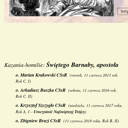
Świętego Barnaby, apostoła
Kazania-homilie:
o.
Marian Krakowski CSsR
(
wtorek, 11 czerwca 2013 rok,
Rok C, I
)
o.
Arkadiusz Buszka CSsR
(
sobota, 11 czerwca 2016 rok,
Rok C, II
)
o.
Krzysztof Szczygło CSsR
(niedziela, 11 czerwca 2017 roku,
Rok A, I
–
Uroczystość Najświętszej Trójcy
)
o.
Zbigniew Bruzi CSsR
(
11 czerwca 2018 roku, Rok B, II
)