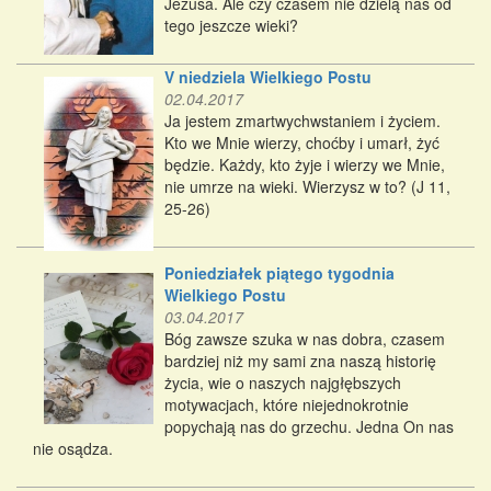
Jezusa. Ale czy czasem nie dzielą nas od
tego jeszcze wieki?
V niedziela Wielkiego Postu
02.04.2017
Ja jestem zmartwychwstaniem i życiem.
Kto we Mnie wierzy, choćby i umarł, żyć
będzie. Każdy, kto żyje i wierzy we Mnie,
nie umrze na wieki. Wierzysz w to? (J 11,
25-26)
Poniedziałek piątego tygodnia
Wielkiego Postu
03.04.2017
Bóg zawsze szuka w nas dobra, czasem
bardziej niż my sami zna naszą historię
życia, wie o naszych najgłębszych
motywacjach, które niejednokrotnie
popychają nas do grzechu. Jedna On nas
nie osądza.