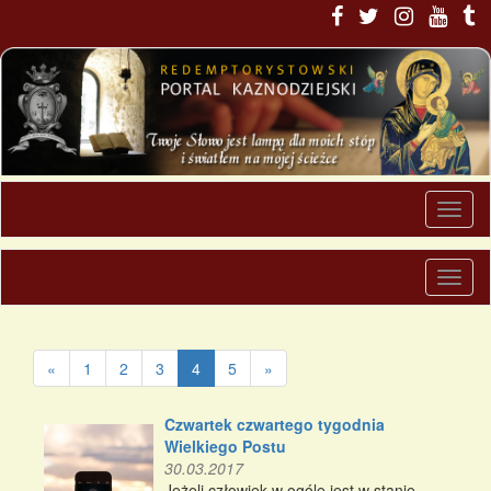
«
1
2
3
4
5
»
Czwartek czwartego tygodnia
Wielkiego Postu
30.03.2017
Jeżeli człowiek w ogóle jest w stanie