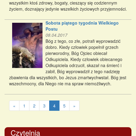
wszystkim ktoś zdrowy, bogaty, cieszący się codziennym
życiem, doznający jedynie wszelkich życiowych przyjemności.
Sobota piątego tygodnia Wielkiego
Postu
08.04.2017
Bóg z tego, co złe, potrafi wyprowadzić
dobro. Kiedy człowiek popełnił grzech
pierworodny, Bóg Ojciec obiecał
Odkupiciela. Kiedy człowiek obiecanego
Odkupiciela odrzucił, skazał na śmierć i
zabił, Bóg wyprowadził z tego nadzieję
zbawienia dla wszystkich, bo Jezus zmartwychwstał. Bóg jest
wszechmocny, dla Niego nie ma spraw niemożliwych.
«
1
2
3
4
5
»
Czytelnia