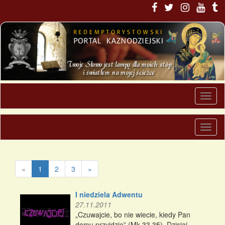
«
1
2
3
»
I niedziela Adwentu
27.11.2011
„Czuwajcie, bo nie wiecie, kiedy Pan
domu przyjdzie” (Mk 33,35). Dzisiaj