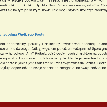
cię w relację z Bogiem Ojcem. Ta relacja jest fundamentalna w twoim ż
łmałżonkiem, dzieckiem itp. Modlitwa Pańska zaczyna się od słów: Ojcz
ywali się na tym pierwszym słowie i nie mogli szybko skończyć modlitw
 ...
o tygodnia Wielkiego Postu
arakter chrzcielny i pokutny. Dziś kolejny kawałek wielkopostnej „ukła
cę) chrztu świętego. Odkryj więc, kim jesteś, chrześcijaninie! Spora gru
rzy w horoskopy. A ty? Próbują dojść swoich cech charakteru na pods
skopy, aby dostosować do nich swoje życie. Plemię przewrotne żąda 
la chrześcijanina jest znak śmierci i zmartwychwstania Jezusa! Chrześ
dnajduje odpowiedź na swoje codzienne zmagania, na swoje codzienne