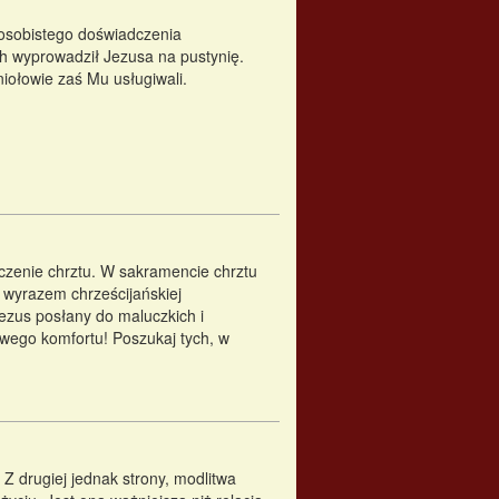
 osobistego doświadczenia
ch wyprowadził Jezusa na pustynię.
niołowie zaś Mu usługiwali.
naczenie chrztu. W sakramencie chrztu
m wyrazem chrześcijańskiej
Jezus posłany do maluczkich i
wego komfortu! Poszukaj tych, w
 Z drugiej jednak strony, modlitwa