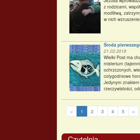
Jezusa wprowadza 
z rodzicami, wspó
modlitwą, zatrzym
w nich wzruszenie.
Środa pierwszeg
21.02.2018
Wielki Post ma ch
misterium (tajemni
ochrzczonych, wie
cotygodniowe horo
Jedynym znakiem d
rzeczywistości, o
«
1
2
3
4
5
»
Czytelnia