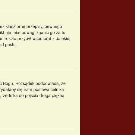
zez klasztorne przepisy, pewnego
kt nie miał odwagi zganić go za to
ie: Oto przybył współbrat z dalekiej
od postu.
fać Bogu. Rozsądek podpowiada, że
rzydałaby się nam postawa celnika
urzędnika do pójścia drogą piękną,