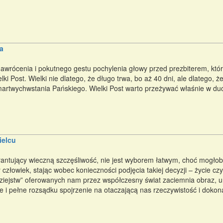
a
wrócenia i pokutnego gestu pochylenia głowy przed prezbiterem, któr
i Post. Wielki nie dlatego, że długo trwa, bo aż 40 dni, ale dlatego, 
artwychwstania Pańskiego. Wielki Post warto przeżywać właśnie w d
ielcu
ntujący wieczną szczęśliwość, nie jest wyborem łatwym, choć mogłob
człowiek, stając wobec konieczności podjęcia takiej decyzji – życie cz
iejstw” oferowanych nam przez współczesny świat zaciemnia obraz, un
we i pełne rozsądku spojrzenie na otaczającą nas rzeczywistość i dok