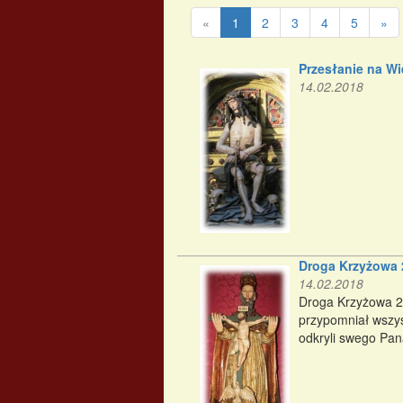
«
1
2
3
4
5
»
Przesłanie na Wie
14.02.2018
Droga Krzyżowa 
14.02.2018
Droga Krzyżowa 2
przypomniał wszys
odkryli swego Pan