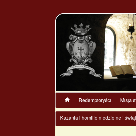
Redemptoryści
Misja s
Kazania i homilie niedzielne i świ