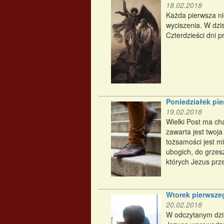
18.02.2018
Każda pierwsza ni
wyciszenia. W dzi
Czterdzieści dni p
Poniedziałek pi
19.02.2018
Wielki Post ma cha
zawarta jest twoja
tożsamości jest mi
ubogich, do grzes
których Jezus prz
Wtorek pierwsze
20.02.2018
W odczytanym dzisi