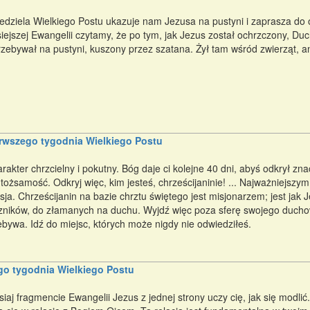
edziela Wielkiego Postu ukazuje nam Jezusa na pustyni i zaprasza do
siejszej Ewangelii czytamy, że po tym, jak Jezus został ochrzczony, Du
rzebywał na pustyni, kuszony przez szatana. Żył tam wśród zwierząt, a
erwszego tygodnia Wielkiego Postu
rakter chrzcielny i pokutny. Bóg daje ci kolejne 40 dni, abyś odkrył z
 tożsamość. Odkryj więc, kim jesteś, chrześcijaninie! ... Najważniejszy
sja. Chrześcijanin na bazie chrztu świętego jest misjonarzem; jest jak 
zników, do złamanych na duchu. Wyjdź więc poza sferę swojego ducho
ebywa. Idź do miejsc, których może nigdy nie odwiedziłeś.
go tygodnia Wielkiego Postu
aj fragmencie Ewangelii Jezus z jednej strony uczy cię, jak się modlić.