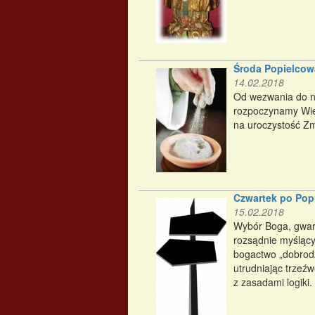
Środa Popielcow
14.02.2018
Od wezwania do na
rozpoczynamy Wielk
na uroczystość Zm
Czwartek po Pop
15.02.2018
Wybór Boga, gwara
rozsądnie myślący 
bogactwo „dobrodz
utrudniając trzeź
z zasadami logiki.