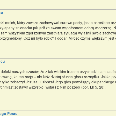
cu
jski mnich, który zawsze zachowywał surowe posty, jasno określone pr
rzyłapany znienacka jak jadł ze swoim współbratem dobrą wieczerzę. Ni
 sam wszystkim zgorszonym zaistniałą sytuacją wyjaśnił swoje zachowan
 przygnębiony. Cóż mi było robić? I dodał: Miłość czymś większym jest 
lcu
ś defekt naszych czasów, że z tak wielkim trudem przychodzi nam zau
rawdę, że ma rację – ale któż dzisiaj słucha głosu rozsądku. Jakże p
y tylko zobaczył Jezusa i usłyszał Jego głos powołujący okupanckiego 
chmiast zostawił wszystko, wstał i z Nim poszedł (por. Łk 5, 28).
iego Postu