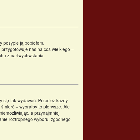
y posypie ją popiołem,
że przygotowuje nas na coś wielkiego –
uchu zmartwychwstania.
y się tak wydawać. Przecież każdy
y śmierć – wybrałby to pierwsze. Ale
iemożliwiając, a przynajmniej
onanie roztropnego wyboru, zgodnego