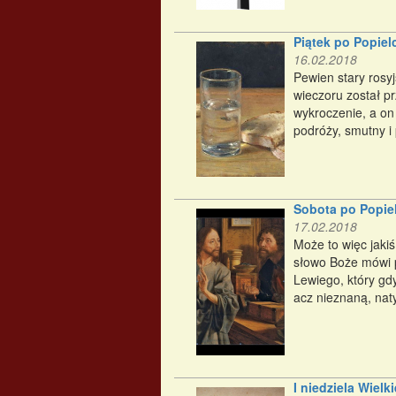
Piątek po Popiel
16.02.2018
Pewien stary rosy
wieczoru został p
wykroczenie, a on
podróży, smutny i
Sobota po Popie
17.02.2018
Może to więc jaki
słowo Boże mówi p
Lewiego, który gd
acz nieznaną, naty
I niedziela Wielk