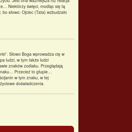
yciu. Jest ona ważniejsza niż relacja
e… Niektórzy święci, modląc się tą
y, bo słowo: Ojciec (Tata) wzbudzało
danki”. Słowo Boga wprowadza cię w
pa ludzi, w tym także ludzi
tawie znaków zodiaku. Przeglądają
znaku… Przecież to głupie…
cijanin w tym znaku, w tej
 życiowe doświadczenia.