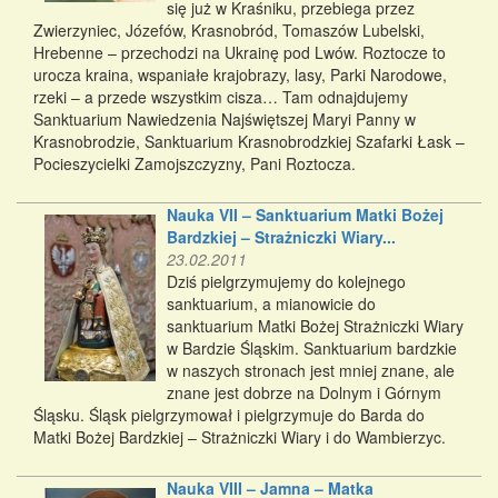
się już w Kraśniku, przebiega przez
Zwierzyniec, Józefów, Krasnobród, Tomaszów Lubelski,
Hrebenne – przechodzi na Ukrainę pod Lwów. Roztocze to
urocza kraina, wspaniałe krajobrazy, lasy, Parki Narodowe,
rzeki – a przede wszystkim cisza… Tam odnajdujemy
Sanktuarium Nawiedzenia Najświętszej Maryi Panny w
Krasnobrodzie, Sanktuarium Krasnobrodzkiej Szafarki Łask –
Pocieszycielki Zamojszczyzny, Pani Roztocza.
Nauka VII – Sanktuarium Matki Bożej
Bardzkiej – Strażniczki Wiary...
23.02.2011
Dziś pielgrzymujemy do kolejnego
sanktuarium, a mianowicie do
sanktuarium Matki Bożej Strażniczki Wiary
w Bardzie Śląskim. Sanktuarium bardzkie
w naszych stronach jest mniej znane, ale
znane jest dobrze na Dolnym i Górnym
Śląsku. Śląsk pielgrzymował i pielgrzymuje do Barda do
Matki Bożej Bardzkiej – Strażniczki Wiary i do Wambierzyc.
Nauka VIII – Jamna – Matka