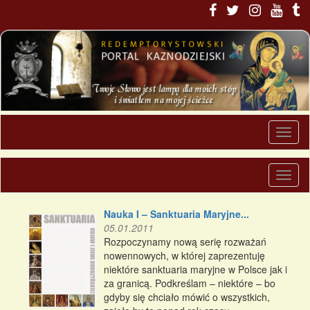
Nauka I – Sanktuaria Maryjne...
05.01.2011
Rozpoczynamy nową serię rozważań
nowennowych, w której zaprezentuję
niektóre sanktuaria maryjne w Polsce jak i
za granicą. Podkreślam – niektóre – bo
gdyby się chciało mówić o wszystkich,