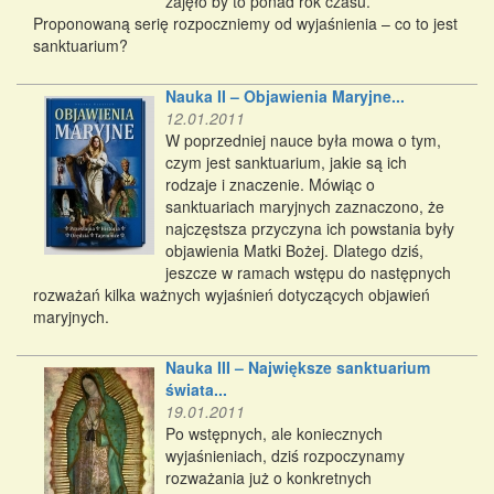
zajęło by to ponad rok czasu.
Proponowaną serię rozpoczniemy od wyjaśnienia – co to jest
sanktuarium?
Nauka II – Objawienia Maryjne...
12.01.2011
W poprzedniej nauce była mowa o tym,
czym jest sanktuarium, jakie są ich
rodzaje i znaczenie. Mówiąc o
sanktuariach maryjnych zaznaczono, że
najczęstsza przyczyna ich powstania były
objawienia Matki Bożej. Dlatego dziś,
jeszcze w ramach wstępu do następnych
rozważań kilka ważnych wyjaśnień dotyczących objawień
maryjnych.
Nauka III – Największe sanktuarium
świata...
19.01.2011
Po wstępnych, ale koniecznych
wyjaśnieniach, dziś rozpoczynamy
rozważania już o konkretnych