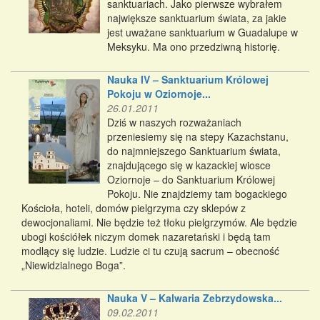
sanktuariach. Jako pierwsze wybrałem
największe sanktuarium świata, za jakie
jest uważane sanktuarium w Guadalupe w
Meksyku. Ma ono przedziwną historię.
Nauka IV – Sanktuarium Królowej
Pokoju w Oziornoje...
26.01.2011
Dziś w naszych rozważaniach
przeniesiemy się na stepy Kazachstanu,
do najmniejszego Sanktuarium świata,
znajdującego się w kazackiej wiosce
Oziornoje – do Sanktuarium Królowej
Pokoju. Nie znajdziemy tam bogackiego
Kościoła, hoteli, domów pielgrzyma czy sklepów z
dewocjonaliami. Nie będzie też tłoku pielgrzymów. Ale będzie
ubogi kościółek niczym domek nazaretański i będą tam
modlący się ludzie. Ludzie ci tu czują sacrum – obecność
„Niewidzialnego Boga”.
Nauka V – Kalwaria Zebrzydowska...
09.02.2011