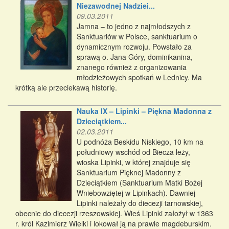
Niezawodnej Nadziei...
09.03.2011
Jamna – to jedno z najmłodszych z
Sanktuariów w Polsce, sanktuarium o
dynamicznym rozwoju. Powstało za
sprawą o. Jana Góry, dominikanina,
znanego również z organizowania
młodzieżowych spotkań w Lednicy. Ma
krótką ale przeciekawą historię.
Nauka IX – Lipinki – Piękna Madonna z
Dzieciątkiem...
02.03.2011
U podnóża Beskidu Niskiego, 10 km na
południowy wschód od Biecza leży,
wioska Lipinki, w której znajduje się
Sanktuarium Pięknej Madonny z
Dzieciątkiem (Sanktuarium Matki Bożej
Wniebowziętej w Lipinkach). Dawniej
Lipinki należały do diecezji tarnowskiej,
obecnie do diecezji rzeszowskiej. Wieś Lipinki założył w 1363
r. król Kazimierz Wielki i lokował ją na prawie magdeburskim.