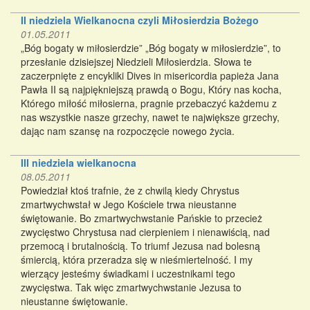
II niedziela Wielkanocna czyli Miłosierdzia Bożego
01.05.2011
„Bóg bogaty w miłosierdzie” „Bóg bogaty w miłosierdzie”, to
przesłanie dzisiejszej Niedzieli Miłosierdzia. Słowa te
zaczerpnięte z encykliki Dives in misericordia papieża Jana
Pawła II są najpiękniejszą prawdą o Bogu, Który nas kocha,
Którego miłość miłosierna, pragnie przebaczyć każdemu z
nas wszystkie nasze grzechy, nawet te największe grzechy,
dając nam szansę na rozpoczęcie nowego życia.
III niedziela wielkanocna
08.05.2011
Powiedział ktoś trafnie, że z chwilą kiedy Chrystus
zmartwychwstał w Jego Kościele trwa nieustanne
świętowanie. Bo zmartwychwstanie Pańskie to przecież
zwycięstwo Chrystusa nad cierpieniem i nienawiścią, nad
przemocą i brutalnością. To triumf Jezusa nad bolesną
śmiercią, która przeradza się w nieśmiertelność. I my
wierzący jesteśmy świadkami i uczestnikami tego
zwycięstwa. Tak więc zmartwychwstanie Jezusa to
nieustanne świętowanie.