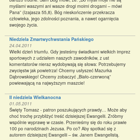
myślami waszymi ani wasze drogi moimi drogami – mówi
Pana” (Izajasza 55,8). Bóg nieskończenie przekracza
człowieka, jego zdolności poznania, a nawet ogarnięcia
swojego życia.
Niedziela Zmartwychwstania Pańskiego
24.04.2011
Wielki dzień triumfu. Gdy jesteśmy świadkami wielkich imprez
sportowych z udziałem naszych zawodników, z ust
komentatorów nieraz wydobywają się słowa: Potrzebujemy
zwycięstw jak powietrza! Chcemy usłyszeć Mazurka
Dąbrowskiego! Chcemy zobaczyć „Biało-czerwoną”
powiewającą na najwyższym maszcie!
II niedziela Wielkanocna
01.05.2011
Święty Tomasz - patron poszukujących prawdy… Może aby
choć trochę przybliżyć treść dzisiejszej Ewangelii. Zróbmy
wspólnie wyprawę w czasie. Przenieśmy się do roku prawie
100 po narodzinach Jezusa. Po co? Aby spotkać się z
autorem dzisiejszej Ewangelii – św. Janem Ewangelistą.