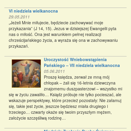
VI niedziela wielkanocna
29.05.2011
„Jeżeli Mnie miłujecie, będziecie zachowywać moje
przykazania” (J 14, 15). Jezus w dzisiejszej Ewangelii pyta
nas o miłość. Ona jest warunkiem pełnej realizacji
chrześcijańskiego życia, a wyraża się ona w zachowywaniu
przykazań.
Uroczystość Wniebowstąpienia
Pańskiego – VII niedziela wielkanocna
05.06.2011
Proszę księdza, zerwał ze mną mój
chłopak – żali się 16-letnia dziewczyna
znajomemu duszpasterzowi – wszystko mi
się w życiu zawaliło… Ksiądz próbuje nie tylko pocieszać, ale
wskazuje perspektywy, które przecież pozostały: Nie załamuj
się, takie jest życie, jeszcze będziesz miała drugiego i
trzeciego… czwarty okaże się twoim przyszłym mężem,
założycie szczęśliwą rodzinę…