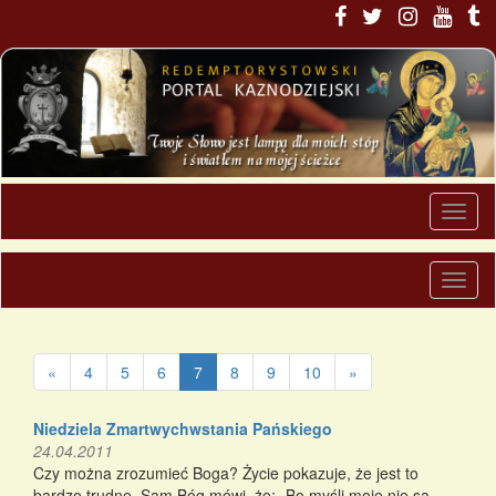
«
4
5
6
7
8
9
10
»
Niedziela Zmartwychwstania Pańskiego
24.04.2011
Czy można zrozumieć Boga? Życie pokazuje, że jest to
bardzo trudne. Sam Bóg mówi, że: „Bo myśli moje nie są