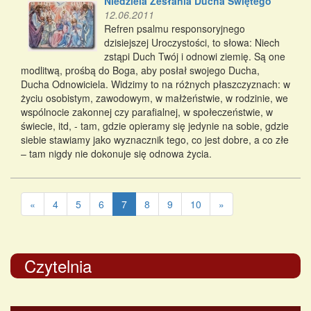
Niedziela Zesłania Ducha Świętego
12.06.2011
Refren psalmu responsoryjnego
dzisiejszej Uroczystości, to słowa: Niech
zstąpi Duch Twój i odnowi ziemię. Są one
modlitwą, prośbą do Boga, aby posłał swojego Ducha,
Ducha Odnowiciela. Widzimy to na różnych płaszczyznach: w
życiu osobistym, zawodowym, w małżeństwie, w rodzinie, we
wspólnocie zakonnej czy parafialnej, w społeczeństwie, w
świecie, itd, - tam, gdzie opieramy się jedynie na sobie, gdzie
siebie stawiamy jako wyznacznik tego, co jest dobre, a co złe
– tam nigdy nie dokonuje się odnowa życia.
«
4
5
6
7
8
9
10
»
Czytelnia