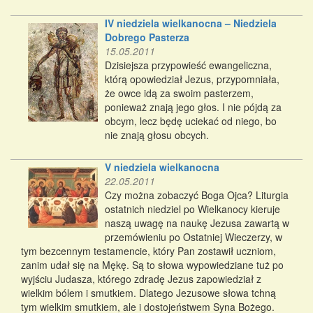
IV niedziela wielkanocna – Niedziela
Dobrego Pasterza
15.05.2011
Dzisiejsza przypowieść ewangeliczna,
którą opowiedział Jezus, przypomniała,
że owce idą za swoim pasterzem,
ponieważ znają jego głos. I nie pójdą za
obcym, lecz będę uciekać od niego, bo
nie znają głosu obcych.
V niedziela wielkanocna
22.05.2011
Czy można zobaczyć Boga Ojca? Liturgia
ostatnich niedziel po Wielkanocy kieruje
naszą uwagę na naukę Jezusa zawartą w
przemówieniu po Ostatniej Wieczerzy, w
tym bezcennym testamencie, który Pan zostawił uczniom,
zanim udał się na Mękę. Są to słowa wypowiedziane tuż po
wyjściu Judasza, którego zdradę Jezus zapowiedział z
wielkim bólem i smutkiem. Dlatego Jezusowe słowa tchną
tym wielkim smutkiem, ale i dostojeństwem Syna Bożego.