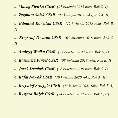
o
.
Maciej Plewka
CSsR
(
07 kwietnia 2013 roku, Rok C, I
)
o
.
Zygmunt Sołek CSsR
(
27 kwietnia 2014 roku, Rok A, II
)
o.
Edmund Kowalski CSsR
(
12 kwietnia 2015 roku, Rok B,
I
)
o.
Krzysztof Dworak CSsR
(
03 kwietnia 2016 roku, Rok C,
II
)
o.
Andrzej Wodka CSsR
(
23 kwietnia 2017 roku, Rok A, I
)
o.
Kazimierz Fryzeł
CSsR
(
08 kwietnia 2018 roku, Rok B, II
)
o.
Jacek Dembek CSsR
(
28 kwietnia 2019 roku, Rok C, I
)
o.
Rafał Nowak CSsR
(
19 kwietnia 2020 roku, Rok A, II
)
o.
Krzysztof Szczygło CSsR
(
11 kwietnia 2021 roku, Rok B, I
)
o.
Ryszard Bożek CSsR
(
24 kwietnia 2022 roku, Rok C, II
)