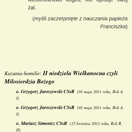
żal.
(
myśli zaczerpnięte z nauczania papieża
Franciszka
)
II niedziela Wielkanocna czyli
Kazania-homilie:
Miłosierdzia Bożego
o.
Grzegorz Jaroszewski
CSsR
(
01 maja 2011 roku, Rok A,
I
)
o.
Grzegorz Jaroszewski
CSsR
(
01 maja 2011 roku, Rok A,
I
)
o.
Mariusz Simonicz
CSsR
(
15 kwietnia 2012 roku, Rok B,
II
)