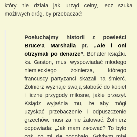
który nie działa jak urząd celny, lecz szuka
możliwych dróg, by przebaczać!
Posłuchajmy historii z powieści
Bruce’a Marshalla
pt. „
Ale i oni
otrzymali po denarze
”.
Bohater książki,
ks. Gaston, musi wyspowiadać młodego
niemieckiego żołnierza, którego
francuscy partyzanci skazali na śmierć.
Żołnierz wyznaje swoją słabość do kobiet
i liczne przygody miłosne, jakie przeżył.
Ksiądz wyjaśnia mu, że aby mógł
uzyskać przebaczenie i odpuszczenie
grzechów, musi za nie żałować. Żołnierz
odpowiada: „Jak mam żałować? To było
coś, co mi się podobało. Gdybym miał