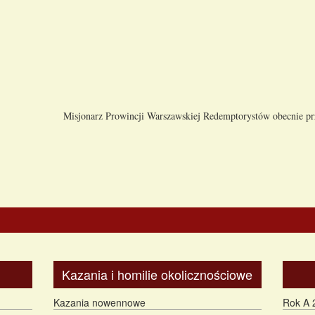
Misjonarz Prowincji Warszawskiej Redemptorystów obecnie p
Kazania i homilie okolicznościowe
Kazania nowennowe
Rok A 