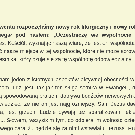
wentu rozpoczęliśmy nowy rok liturgiczny i nowy r
biegał pod hasłem: „Uczestniczę we wspólnocie
est Kościół, wyznając naszą wiarę, że jest on wspóln
nasze miejsce w tej wspólnocie, które nie może sprow
stnika, który czuje się za tę wspólnotę odpowiedzialny.
nam jeden z istotnych aspektów aktywnej obecności w
am ludzi jest, tak jak ten sługa setnika w Ewangelii, 
ścią spowodowaną brakiem dopływu bodźców nerwowych do 
owiedzieć, że nie on jest najgroźniejszy. Sam Jezus da
eka, jest grzech. Ludzie bywają też sparaliżowani lęki
t... Słowem, wszystkim tym, co odbiera im wolność dzi
owego paraliżu będzie się za nimi wstawiał u Jezusa. P