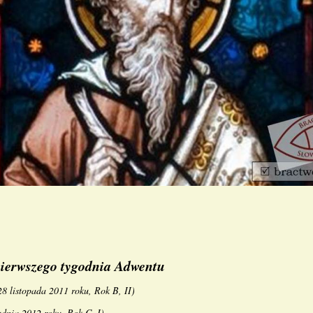
pierwszego tygodnia Adwentu
28 listopada 2011 roku, Rok B, II
)
udnia 2012 roku, Rok C, I
)