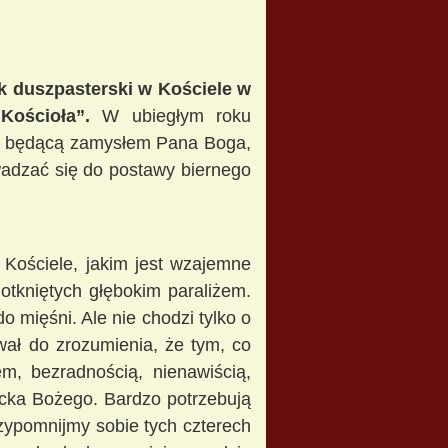
ok duszpasterski w Kościele w
 Kościoła”.
W ubiegłym roku
otą będącą zamysłem Pana Boga,
adzać się do postawy biernego
 Kościele, jakim jest wzajemne
dotkniętych głębokim paraliżem.
mięśni. Ale nie chodzi tylko o
wał do zrozumienia, że tym, co
em, bezradnością, nienawiścią,
ecka Bożego. Bardzo potrzebują
rzypomnijmy sobie tych czterech