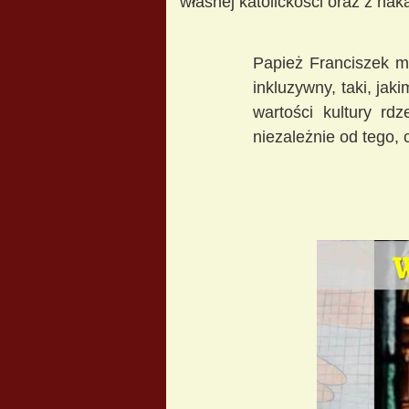
własnej katolickości oraz z nak
Papież Franciszek m
inkluzywny, taki, jak
wartości kultury rd
niezależnie od tego, 