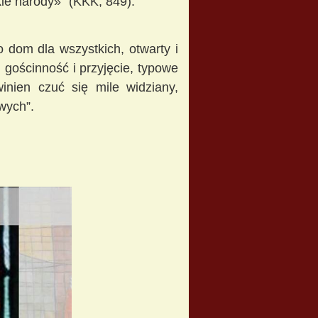
kie narody»”
(KKK, 849).
o dom dla wszystkich, otwarty i
m gościnność i przyjęcie, typowe
inien czuć się mile widziany,
wych”.