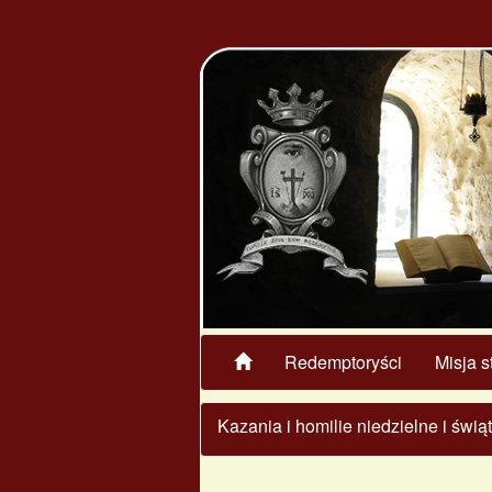
Redemptoryści
Misja s
Kazania i homilie niedzielne i świ