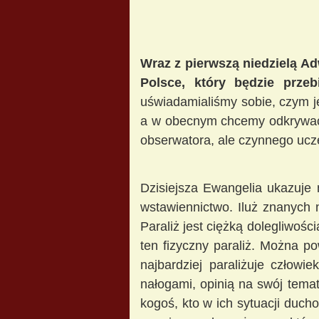
Wraz z pierwszą niedzielą Ad
Polsce, który będzie prze
uświadamialiśmy sobie, czym j
a w obecnym chcemy odkrywać 
obserwatora, ale czynnego ucze
Dzisiejsza Ewangelia ukazuje 
wstawiennictwo. Iluż znanych n
Paraliż jest ciężką dolegliwo
ten fizyczny paraliż. Można p
najbardziej paraliżuje człowi
nałogami, opinią na swój tema
kogoś, kto w ich sytuacji duch