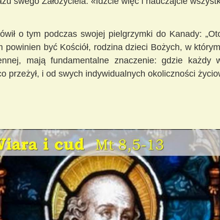
azu swego Założyciela: «Idźcie więc i nauczajcie wszyst
ówił o tym podczas swojej pielgrzymki do Kanady:
„Ot
im powinien być Kościół, rodzina dzieci Bożych, w który
zennej, mają fundamentalne znaczenie: gdzie każdy w
co przeżył, i od swych indywidualnych okoliczności życio