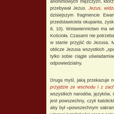
anonimowych mężczyzn, którzy 
przebywał Jezus.
Jezus, widz
dzisiejszym fragmencie Ewan
przedstawiciela okupanta, zys
8, 10). Wstawiennictwo ma wi
Kościoła. Czasami nie potrzeba 
w stanie przyjść do Jezusa. 
oblicze Jezusa wszystkich „sp
tylko sobie ciągle uświadamia
odpowiedzialny.
Druga myśl, jaką przekazuje 
przyjdzie ze wschodu i z z
wszystkich narodów, języków, ra
jest powszechny, czyli katoli
aby był «powszechnym sakramen