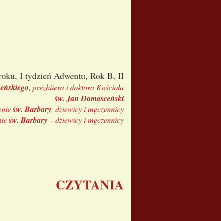
roku, I tydzień Adwentu, Rok B, II
eńskieg
o
,
prezbitera i doktora Kościoła
św. Jan Damasceński
enie
św. Barbary
, dziewicy i męczennicy
nie
św. Barbary
–
dziewicy i męczennicy
CZYTANIA