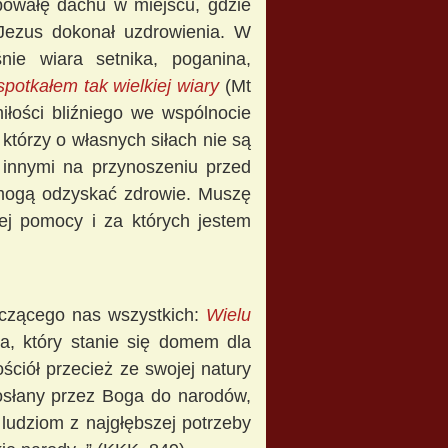
 powałę dachu w miejscu, gdzie
 Jezus dokonał uzdrowienia. W
nie wiara setnika, poganina,
spotkałem tak wielkiej wiary
(Mt
łości bliźniego we wspólnocie
 którzy o własnych siłach nie są
 innymi na przynoszeniu przed
e mogą odzyskać zdrowie. Muszę
jej pomocy i za których jestem
yczącego nas wszystkich:
Wielu
ła, który stanie się domem dla
ościół przecież ze swojej natury
osłany przez Boga do narodów,
ludziom z najgłębszej potrzeby