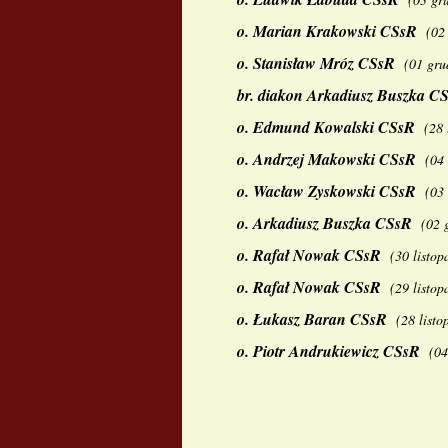
o.
Marian Krakowski CSsR
(
02
o.
Stanisław Mróz CSsR
(
01 gru
br. diakon
Arkadiusz Buszka C
o.
Edmund Kowalski CSsR
(
28 
o.
Andrzej Makowski CSsR
(
04 
o.
Wacław Zyskowski CSsR
(
03 
o.
Arkadiusz Buszka CSsR
(
02 
o.
Rafał Nowak CSsR
(30 listo
o.
Rafał Nowak CSsR
(
29 listop
o.
Łukasz Baran CSsR
(
28 listo
o.
Piotr Andrukiewicz CSsR
(
04