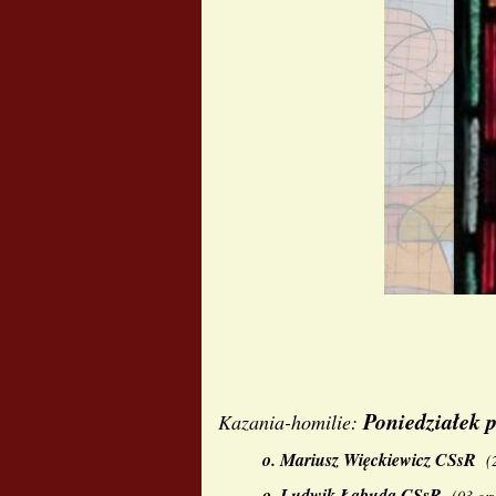
Poniedziałek 
Kazania-homilie:
o.
Mariusz Więckiewicz CSsR
(
o.
Ludwik Łabuda CSsR
(
03 gr