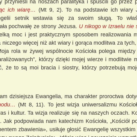
przynieśli na noszach paralityka i spuścili go przez
ąc ich wiarę…
(Mt 9, 2). To na podstawie ich wiary
gelii setnik wstawia się za swoim sługą. To właś
kała pochwałę ze strony Jezusa.
U nikogo w Izraelu nie 
elką moc i jest praktycznym sposobem realizowania mi
niczego więcej niż akt wiary i gorąca modlitwa za tych,
Moja rola w żywej wspólnocie Kościoła polega między
araliżowanych”, którzy dzięki mojej wierze i modlitwi
ć, że to są moi bracia i siostry, którzy potrzebują mo
nam dzisiejsza Ewangelia, ma charakter proroctwa dot
achodu…
(Mt 8, 11). To jest wizja uniwersalizmu Kościo
s i kultur. Ta wizja realizuje się na naszych oczach. K
cki. Jak podpowiada nam katechizm Kościoła,
„Kościół p
tem zbawienia», usiłuje głosić Ewangelię wszystkim 